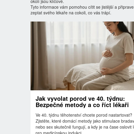
okolí jsou klíčové.
Tyto informace vám pomohou cítit se jistější a připrav
zeptat svého lékaře na cokoli, co vás trápí.
Jak vyvolat porod ve 40. týdnu:
Bezpečné metody a co říct lékaři
Ve 40. týdnu těhotenství chcete porod nastartovat?
Zjistěte, které domácí metody jako stimulace brada
nebo sex skutečně fungují, a kdy je na čase oslovit 
pro medicínskou indukci.