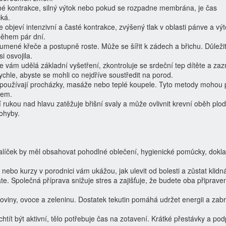
lné kontrakce, silný výtok nebo pokud se rozpadne membrána, je čas
cká.
 objeví intenzivní a časté kontrakce, zvýšený tlak v oblasti pánve a vý
během pár dní.
lumené křeče a postupně roste. Může se šířit k zádech a břichu. Důležit
i osvojila.
e vám udělá základní vyšetření, zkontroluje se srdeční tep dítěte a z
ychle, abyste se mohli co nejdříve soustředit na porod.
oužívají procházky, masáže nebo teplé koupele. Tyto metody mohou 
řem.
rukou nad hlavu zatěžuje břišní svaly a může ovlivnit krevní oběh plod
ohyby.
balíček by měl obsahovat pohodlné oblečení, hygienické pomůcky, dokl
 nebo kurzy v porodnici vám ukážou, jak ulevit od bolesti a zůstat klidn
. Společná příprava snižuje stres a zajišťuje, že budete oba připrave
koviny, ovoce a zeleninu. Dostatek tekutin pomáhá udržet energii a zab
htít být aktivní, tělo potřebuje čas na zotavení. Krátké přestávky a po