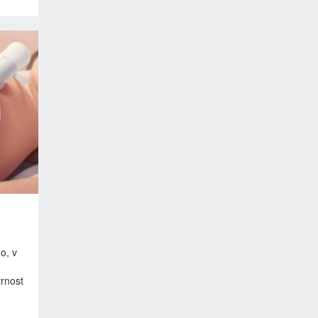
o, v
trnost