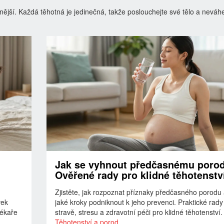
enější. Každá těhotná je jedinečná, takže poslouchejte své tělo a neváhe
Jak se vyhnout předčasnému poro
Ověřené rady pro klidné těhotenstv
Zjistěte, jak rozpoznat příznaky předčasného porodu
vek
jaké kroky podniknout k jeho prevenci. Praktické rady
lékaře
stravě, stresu a zdravotní péči pro klidné těhotenství.
Těhotenství a porod