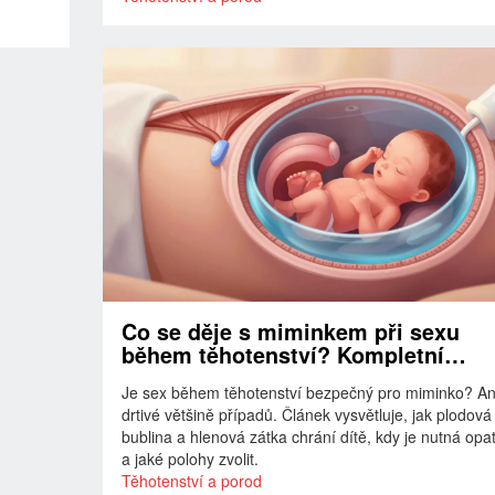
Co se děje s miminkem při sexu
během těhotenství? Kompletní
průvodce
Je sex během těhotenství bezpečný pro miminko? An
drtivé většině případů. Článek vysvětluje, jak plodová
bublina a hlenová zátka chrání dítě, kdy je nutná opa
a jaké polohy zvolit.
Těhotenství a porod