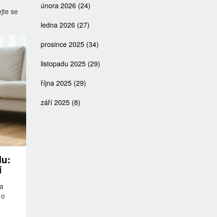
února 2026
(24)
jte se
ledna 2026
(27)
prosince 2025
(34)
listopadu 2025
(29)
října 2025
(29)
září 2025
(8)
du:
í
 a
 o