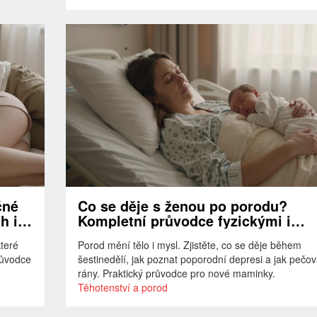
čné
Co se děje s ženou po porodu?
h i
Kompletní průvodce fyzickými i
psychickými změnami
které
Porod mění tělo i mysl. Zjistěte, co se děje během
růvodce
šestinedělí, jak poznat poporodní depresi a jak pečov
rány. Praktický průvodce pro nové maminky.
Těhotenství a porod