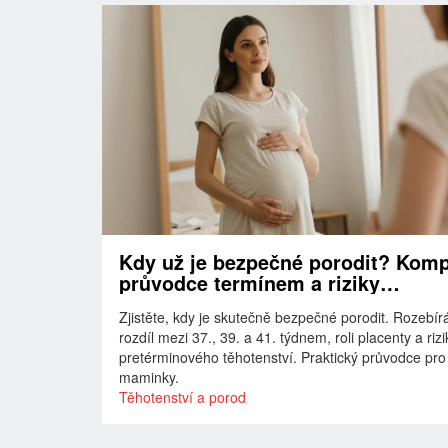
Kdy už je bezpečné porodit? Komp
průvodce termínem a riziky
předčasných porodů
Zjistěte, kdy je skutečně bezpečné porodit. Rozebí
rozdíl mezi 37., 39. a 41. týdnem, roli placenty a riz
pretérminového těhotenství. Praktický průvodce pro
maminky.
Těhotenství a porod