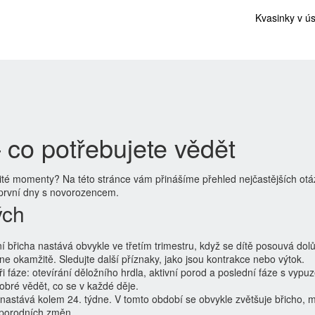
Kvasinky v ú
 co potřebujete vědět
žité momenty? Na této stránce vám přinášíme přehled nejčastějších otá
 první dny s novorozencem.
ých
í břicha nastává obvykle ve třetím trimestru, když se dítě posouvá dolů
ne okamžitě. Sledujte další příznaky, jako jsou kontrakce nebo výtok.
ři fáze: otevírání děložního hrdla, aktivní porod a poslední fáze s vypu
dobré vědět, co se v každé děje.
nastává kolem 24. týdne. V tomto období se obvykle zvětšuje břicho, 
p porodních změn.