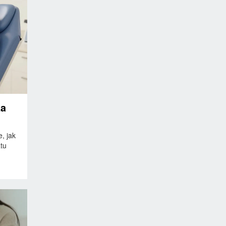
za
, jak
atu