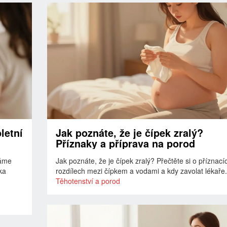
letní
Jak poznáte, že je čípek zralý?
Příznaky a příprava na porod
ráme
Jak poznáte, že je čípek zralý? Přečtěte si o příznací
ika
rozdílech mezi čípkem a vodami a kdy zavolat lékaře.
Těhotenství a porod