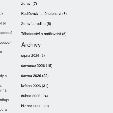
Zdraví
(7)
tok
Rodičovství a těhotenství
(6)
é je
Zdraví a rodina
(5)
aznamená
Těhotenství a rodičovství
(5)
podpořit
Archivy
u.
srpna 2026
(2)
července 2026
(15)
června 2026
(22)
ady a
á.
května 2026
(31)
ni na
dubna 2026
(24)
raňuje
března 2026
(20)
dpora