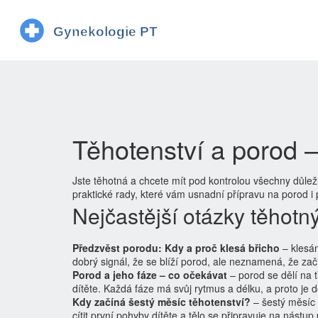
Těhotenství a porod –
Jste těhotná a chcete mít pod kontrolou všechny důle
praktické rady, které vám usnadní přípravu na porod i
Nejčastější otázky těhotn
Předzvěst porodu: Kdy a proč klesá břicho
– klesán
dobrý signál, že se blíží porod, ale neznamená, že zač
Porod a jeho fáze – co očekávat
– porod se dělí na t
dítěte. Každá fáze má svůj rytmus a délku, a proto je 
Kdy začíná šestý měsíc těhotenství?
– šestý měsíc 
cítit první pohyby dítěte a tělo se připravuje na nástu