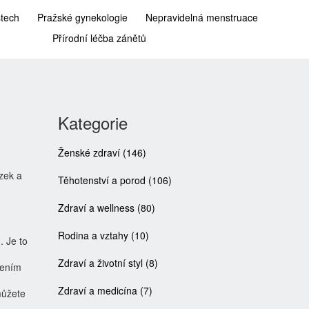
stech
Pražské gynekologie
Nepravidelná menstruace
Přírodní léčba zánětů
Kategorie
Ženské zdraví
(146)
zek a
Těhotenství a porod
(106)
Zdraví a wellness
(80)
Rodina a vztahy
(10)
. Je to
Zdraví a životní styl
(8)
zením
Zdraví a medicína
(7)
můžete