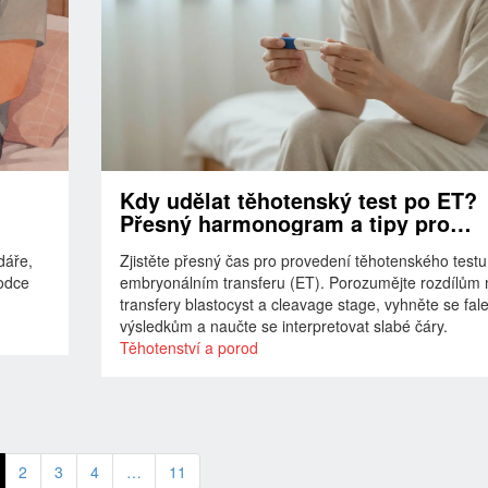
Kdy udělat těhotenský test po ET?
Přesný harmonogram a tipy pro
správný výsledek
dáře,
Zjistěte přesný čas pro provedení těhotenského testu
vodce
embryonálním transferu (ET). Porozumějte rozdílům 
transfery blastocyst a cleavage stage, vyhněte se fa
výsledkům a naučte se interpretovat slabé čáry.
Těhotenství a porod
2
3
4
…
11