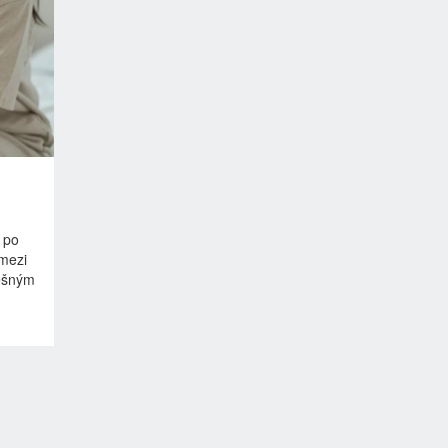
 po
mezi
lešným