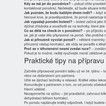
Kdy se má jet do porodnice?
– pokud cítíte pravide
kontaktovat porodnici. Nečekejte, až bude situace kriti
Jak poznám, že budu každým dnem rodit?
– když se
hlenové krve, je pravděpodobné, že porod nastartuje 
Jak vypadají porodní bolesti?
– bolest začíná jako t
dýchat zhluboka a soustředit se na techniky, které jste s
Co se dělá na check‑in v porodnici?
– po příjezdu s
se, jak je vaše tělo připravené na porod. Vše probíhá r
Jak si přirozeně vyvolat porod?
– některé maminky p
přirozený nástup kontrakcí, ale vždy se poraďte s léka
Proč se v těhotenství nesmí zvedat ruce?
– zvedání 
Pokud je to možné, raději využívejte menší zátěžové p
Praktické tipy na přípravu
Začněte připravovat porodní tašku už ve 34. týdnu – 
něco na občerstvení pro partnera.
Učte se dýchací techniky a relaxaci. Krátké video lekce
Komunikujte s partnerem o tom, co od porodu očekáváte
hlavní událost.
Nezapomeňte na výživu – jíst pravidelně, zahrnout bíl
dehydrataci během kontrakcí.
Po porodu naplánujte krátký odpočinek. I když budete c