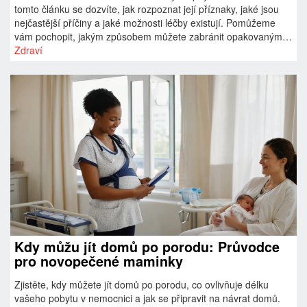
tomto článku se dozvíte, jak rozpoznat její příznaky, jaké jsou
nejčastější příčiny a jaké možnosti léčby existují. Pomůžeme
vám pochopit, jakým způsobem můžete zabránit opakovaným
infekcím a udržet zdraví vaší ústní dutiny.
Zdraví
Kdy můžu jít domů po porodu: Průvodce
pro novopečené maminky
Zjistěte, kdy můžete jít domů po porodu, co ovlivňuje délku
vašeho pobytu v nemocnici a jak se připravit na návrat domů.