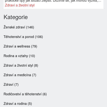
praktické tipy jak situaci zlepšit. Dozvíte se, jak mohou výživa,
cvičení a jiné faktory ovlivnit váš menstruační cyklus.
Zdraví a životní styl
Kategorie
Ženské zdraví
(146)
Těhotenství a porod
(106)
Zdraví a wellness
(79)
Rodina a vztahy
(10)
Zdraví a životní styl
(8)
Zdraví a medicína
(7)
Zdraví
(7)
Rodičovství a těhotenství
(6)
Zdraví a rodina
(5)