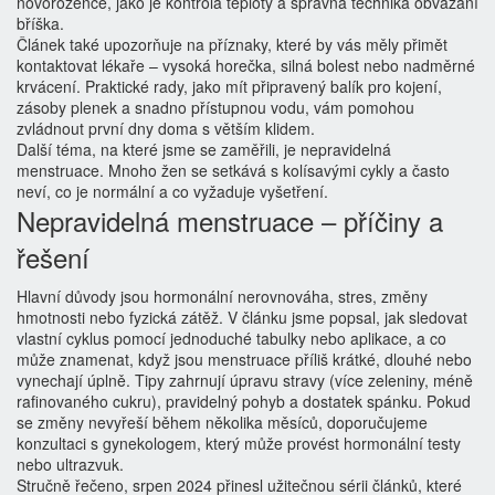
novorozence, jako je kontrola teploty a správná technika obvázání
bříška.
Článek také upozorňuje na příznaky, které by vás měly přimět
kontaktovat lékaře – vysoká horečka, silná bolest nebo nadměrné
krvácení. Praktické rady, jako mít připravený balík pro kojení,
zásoby plenek a snadno přístupnou vodu, vám pomohou
zvládnout první dny doma s větším klidem.
Další téma, na které jsme se zaměřili, je nepravidelná
menstruace. Mnoho žen se setkává s kolísavými cykly a často
neví, co je normální a co vyžaduje vyšetření.
Nepravidelná menstruace – příčiny a
řešení
Hlavní důvody jsou hormonální nerovnováha, stres, změny
hmotnosti nebo fyzická zátěž. V článku jsme popsal, jak sledovat
vlastní cyklus pomocí jednoduché tabulky nebo aplikace, a co
může znamenat, když jsou menstruace příliš krátké, dlouhé nebo
vynechají úplně. Tipy zahrnují úpravu stravy (více zeleniny, méně
rafinovaného cukru), pravidelný pohyb a dostatek spánku. Pokud
se změny nevyřeší během několika měsíců, doporučujeme
konzultaci s gynekologem, který může provést hormonální testy
nebo ultrazvuk.
Stručně řečeno, srpen 2024 přinesl užitečnou sérii článků, které