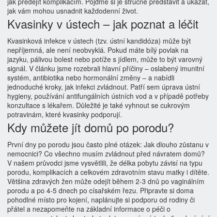
jak předejít komplikacím. Pojďme si je stručně představit a ukázat,
jak vám mohou usnadnit každodenní život.
Kvasinky v ústech – jak poznat a léčit
Kvasinková infekce v ústech (tzv. ústní kandidóza) může být
nepříjemná, ale není neobvyklá. Pokud máte bílý povlak na
jazyku, pálivou bolest nebo potíže s jídlem, může to být varovný
signál. V článku jsme rozebrali hlavní příčiny – oslabený imunitní
systém, antibiotika nebo hormonální změny – a nabídli
jednoduché kroky, jak infekci zvládnout. Patří sem úprava ústní
hygieny, používání antifungálních ústních vod a v případě potřeby
konzultace s lékařem. Důležité je také vyhnout se cukrovým
potravinám, které kvasinky podporují.
Kdy můžete jít domů po porodu?
První dny po porodu jsou často plné otázek: Jak dlouho zůstanu v
nemocnici? Co všechno musím zvládnout před návratem domů?
V našem průvodci jsme vysvětlili, že délka pobytu závisí na typu
porodu, komplikacích a celkovém zdravotním stavu matky i dítěte.
Většina zdravých žen může odejít během 2‑3 dnů po vaginálním
porodu a po 4‑5 dnech po císařském řezu. Připravte si doma
pohodlné místo pro kojení, naplánujte si podporu od rodiny či
přátel a nezapomeňte na základní informace o péči o