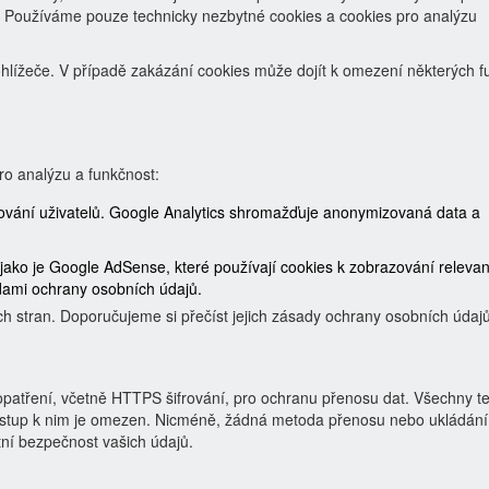
y. Používáme pouze technicky nezbytné cookies a cookies pro analýzu
hlížeče. V případě zakázání cookies může dojít k omezení některých f
ro analýzu a funkčnost:
chování uživatelů. Google Analytics shromažďuje anonymizovaná data a
ako je Google AdSense, které používají cookies k zobrazování relevan
sadami ochrany osobních údajů.
h stran. Doporučujeme si přečíst jejich zásady ochrany osobních údajů
patření, včetně HTTPS šifrování, pro ochranu přenosu dat. Všechny t
ístup k nim je omezen. Nicméně, žádná metoda přenosu nebo ukládání
ní bezpečnost vašich údajů.