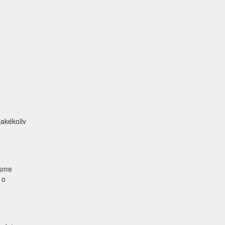
akékoliv
jsme
 o