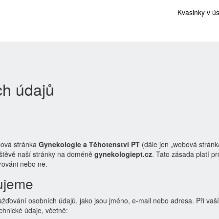
Kvasinky v ú
ch údajů
bová stránka
Gynekologie a Těhotenství PT
(dále jen „webová stránk
vštěvě naší stránky na doméně
gynekologiept.cz
. Tato zásada platí pr
trováni nebo ne.
ujeme
žďování osobních údajů, jako jsou jméno, e-mail nebo adresa. Při vaší
hnické údaje, včetně: