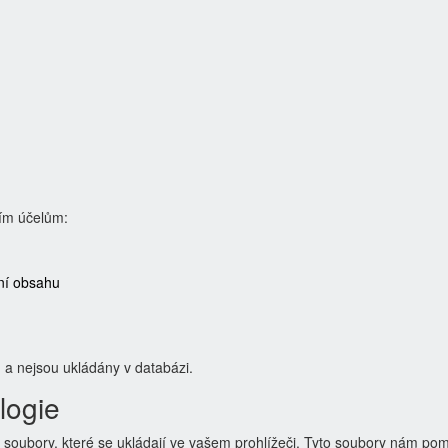
ím účelům:
ení obsahu
u a nejsou ukládány v databázi.
logie
 soubory, které se ukládají ve vašem prohlížeči. Tyto soubory nám po