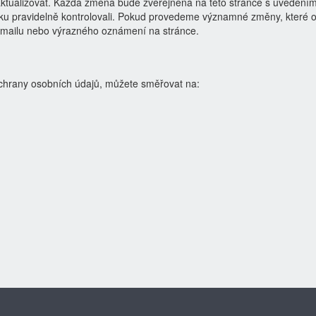
tualizovat. Každá změna bude zveřejněna na této stránce s uvedením
nku pravidelně kontrolovali. Pokud provedeme významné změny, které ov
-mailu nebo výrazného oznámení na stránce.
 ochrany osobních údajů, můžete směřovat na: