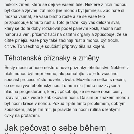
několik změn, které se dějí ve vašem těle. Některé z nich mohou
být docela zjevné, zatímco jiné mohou být jemnější. Začínáte si
možná všímat, že vaše břicho roste a že se vaše tělo
přizpůsobuje tomuto růstu. Toto je fáze, kdy váš děložní sval,
který se do té doby rozšiřoval podél pánevní kosti, začíná růst
nahoru a ven, přičemž tlačí na ostatní orgány a způsobuje, že se
cítíte plnější. Vaše prsy také začínají růst a mohou být trochu
citlivé. To všechno je součástí přípravy těla na kojení.
Těhotenské příznaky a změny
Šestý měsíc přinese některé nové příznaky těhotenství. Některé z
nich mohou být nepříjemné, ale pamatujte, že je to všechno
součást procesu růstu nového života. Můžete se setkat s něčím,
co se nazývá těhotenský nos. To není nic jiného než zvýšená
hladina progesteronu, který způsobuje, že se vaše nosní cesty
uzavírají, což vede k zablokování nosu. Dalším příznakem mohou
být noční křeče v nohou. Pokud trpíte tímto problémem, dobrým
způsobem, jak je zmírnit, je pravidelná noční rutina s lehkými
cviky na protažení.
Jak pečovat o sebe během