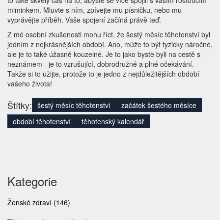
to také skvělý čas na to, abyste se více spojili s vaším rostoucím
miminkem. Mluvte s ním, zpívejte mu písničku, nebo mu
vyprávějte příběh. Vaše spojení začíná právě teď.
Z mé osobní zkušenosti mohu říct, že šestý měsíc těhotenství byl
jedním z nejkrásnějších období. Ano, může to být fyzicky náročné,
ale je to také úžasně kouzelné. Je to jako byste byli na cestě s
neznámem - je to vzrušující, dobrodružné a plné očekávání.
Takže si to užijte, protože to je jedno z nejdůležitějších období
vašeho života!
Štítky:
šestý měsíc těhotenství
začátek šestého měsíce
období těhotenství
těhotenský kalendář
Kategorie
Ženské zdraví
(146)