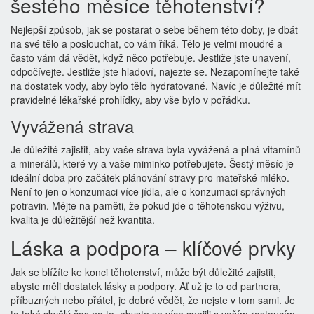
šestého měsíce těhotenství?
Nejlepší způsob, jak se postarat o sebe během této doby, je dbát
na své tělo a poslouchat, co vám říká. Tělo je velmi moudré a
často vám dá vědět, když něco potřebuje. Jestliže jste unavení,
odpočívejte. Jestliže jste hladoví, najezte se. Nezapomínejte také
na dostatek vody, aby bylo tělo hydratované. Navíc je důležité mít
pravidelné lékařské prohlídky, aby vše bylo v pořádku.
Vyvážená strava
Je důležité zajistit, aby vaše strava byla vyvážená a plná vitamínů
a minerálů, které vy a vaše miminko potřebujete. Šestý měsíc je
ideální doba pro začátek plánování stravy pro mateřské mléko.
Není to jen o konzumaci více jídla, ale o konzumaci správných
potravin. Mějte na paměti, že pokud jde o těhotenskou výživu,
kvalita je důležitější než kvantita.
Láska a podpora – klíčové prvky
Jak se blížíte ke konci těhotenství, může být důležité zajistit,
abyste měli dostatek lásky a podpory. Ať už je to od partnera,
příbuzných nebo přátel, je dobré vědět, že nejste v tom sami. Je