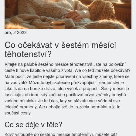
pro, 2 2023
Co očekávat v šestém měsíci
těhotenství?
Vítejte na palubě šestého měsíce těhotenství! Jste na poloviční
cestě k nové kapitole vašeho života. Ale co teď můžete očekávat?
Máte pocit, že ještě nejste připraveni na všechny změny, které se
na vás valí? Může to být skutečně překvapující. Těhotenství je
jako jízda na horské dráze, plná výšek a propastí. Šestý měsíc je
fascinující období, kdy začínáte pociťovat první známky pohybů
vašeho miminka. Je to i čas, kdy se stáváte více vědomi své
tělesné proměny. Ale nebojte se! Je to zcela normální a je to
součást cesty.
Co se děje v těle?
Když vstoupíte do šestého měsíce těhotenství, můžete cítit