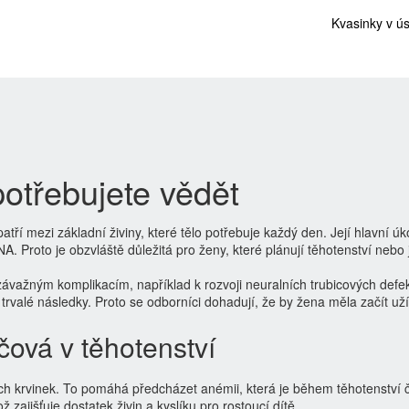
Kvasinky v ú
potřebujete vědět
atří mezi základní živiny, které tělo potřebuje každý den. Její hlavní úko
 Proto je obzvláště důležitá pro ženy, které plánují těhotenství nebo 
 závažným komplikacím, například k rozvoji neuralních trubicových defe
rvalé následky. Proto se odborníci dohadují, že by žena měla začít uží
íčová v těhotenství
ých krvinek. To pomáhá předcházet anémii, která je během těhotenství 
zajišťuje dostatek živin a kyslíku pro rostoucí dítě.