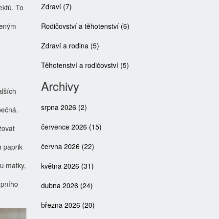
Zdraví
(7)
ektů. To
ýšeným
Rodičovství a těhotenství
(6)
Zdraví a rodina
(5)
Těhotenství a rodičovství
(5)
Archivy
lších
srpna 2026
(2)
pečná.
července 2026
(15)
žovat
června 2026
(22)
 paprik
tu matky,
května 2026
(31)
upního
dubna 2026
(24)
března 2026
(20)