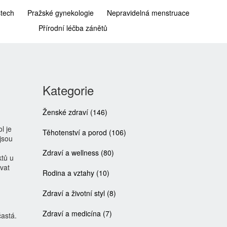
stech
Pražské gynekologie
Nepravidelná menstruace
Přírodní léčba zánětů
Kategorie
Ženské zdraví
(146)
l je
Těhotenství a porod
(106)
jsou
Zdraví a wellness
(80)
ktů u
vat
Rodina a vztahy
(10)
Zdraví a životní styl
(8)
Zdraví a medicína
(7)
častá.