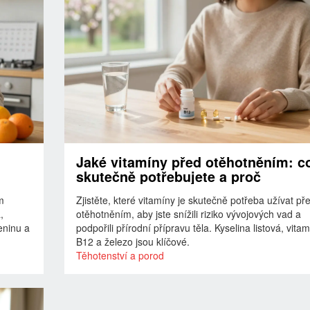
Jaké vitamíny před otěhotněním: c
skutečně potřebujete a proč
m
Zjistěte, které vitamíny je skutečně potřeba užívat př
,
otěhotněním, aby jste snížili riziko vývojových vad a
eninu a
podpořili přírodní přípravu těla. Kyselina listová, vita
B12 a železo jsou klíčové.
Těhotenství a porod