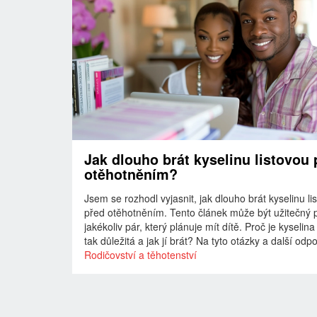
Jak dlouho brát kyselinu listovou 
otěhotněním?
Jsem se rozhodl vyjasnit, jak dlouho brát kyselinu li
před otěhotněním. Tento článek může být užitečný 
jakékoliv pár, který plánuje mít dítě. Proč je kyselina 
tak důležitá a jak jí brát? Na tyto otázky a další od
v tomto článku. Dívejte se na pokročilé návody a tipy
Rodičovství a těhotenství
vám pomohou s přípravou na těhotenství.