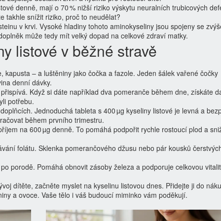
istové denně, mají o 70 % nižší riziko výskytu neuralních trubicových def
 takhle snížit riziko, proč to neudělat?
teinu v krvi. Vysoké hladiny tohoto aminokyseliny jsou spojeny se zv
 doplněk může tedy mít velký dopad na celkové zdraví matky.
ny listové v běžné stravě
ce, kapusta – a luštěniny jako čočka a fazole. Jeden šálek vařené čočky
vina denní dávky.
přispívá. Když si dáte například dva pomeranče během dne, získáte da
li potřebu.
oplňcích. Jednoduchá tableta s 400 µg kyseliny listové je levná a bez
račovat během prvního trimestru.
 příjem na 600 µg denně. To pomáhá podpořit rychle rostoucí plod a sni
bávání folátu. Sklenka pomerančového džusu nebo pár kousků čerstvých
 i po porodě. Pomáhá obnovit zásoby železa a podporuje celkovou vitali
voj dítěte, začněte myslet na kyselinu listovou dnes. Přidejte ji do nák
eniny a ovoce. Vaše tělo i váš budoucí miminko vám poděkují.