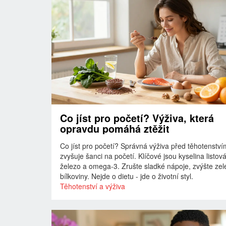
Co jíst pro početí? Výživa, která
opravdu pomáhá ztěžit
Co jíst pro početí? Správná výživa před těhotenství
zvyšuje šanci na početí. Klíčové jsou kyselina listová
železo a omega-3. Zrušte sladké nápoje, zvýšte zel
bílkoviny. Nejde o dietu - jde o životní styl.
Těhotenství a výživa