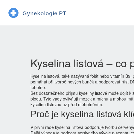
Kyselina listová – co 
Kyselina listová, také nazývaná folát nebo vitamín B9, p
pomáhat při tvorbě nových buněk a podporovat růst DNA.
těhotné.
Bez dostatečného příjmu kyseliny listové může dojít k
plodu. Tyto vady ovlivňují mozek a míchu a mohou mít t
kyselinu listovou už před otěhotněním.
Proč je kyselina listová kl
V první řadě kyselina listová podporuje tvorbu červen
Další výhoda je podpora správného vývoje placenta, což 