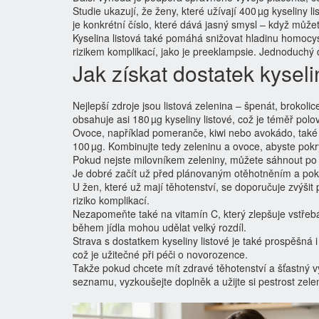
Studie ukazují, že ženy, které užívají 400 µg kyseliny l
je konkrétní číslo, které dává jasný smysl – když můžete
Kyselina listová také pomáhá snižovat hladinu homocys
rizikem komplikací, jako je preeklampsie. Jednoduchý
Jak získat dostatek kyseli
Nejlepší zdroje jsou listová zelenina – špenát, brokoli
obsahuje asi 180 µg kyseliny listové, což je téměř polo
Ovoce, například pomeranče, kiwi nebo avokádo, také 
100 µg. Kombinujte tedy zeleninu a ovoce, abyste pokry
Pokud nejste milovníkem zeleniny, můžete sáhnout po d
Je dobré začít už před plánovaným otěhotněním a pok
U žen, které už mají těhotenství, se doporučuje zvýšit
riziko komplikací.
Nezapomeňte také na vitamín C, který zlepšuje vstře
během jídla mohou udělat velký rozdíl.
Strava s dostatkem kyseliny listové je také prospěšná
což je užitečné při péči o novorozence.
Takže pokud chcete mít zdravé těhotenství a šťastný vý
seznamu, vyzkoušejte doplněk a užijte si pestrost zel