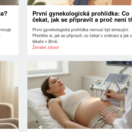
ga?
První gynekologická prohlídka: Co
čekat, jak se připravit a proč není t
se bát
hrnuje
První gynekologická prohlídka nemusí být stresující.
.
Přečtěte si, jak se připravit, co čekat v ordinaci a jak 
lékaře v Brně.
Ženské zdraví