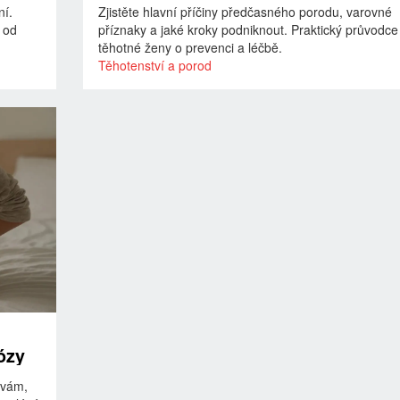
ní.
Zjistěte hlavní příčiny předčasného porodu, varovné
e od
příznaky a jaké kroky podniknout. Praktický průvodce
těhotné ženy o prevenci a léčbě.
Těhotenství a porod
ózy
 vám,