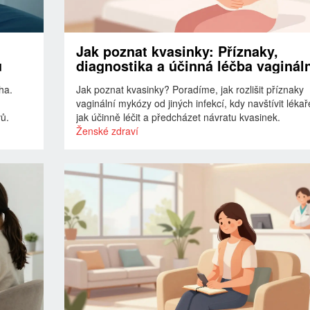
Jak poznat kvasinky: Příznaky,
ů
diagnostika a účinná léčba vaginál
mykózy
ha.
Jak poznat kvasinky? Poradíme, jak rozlišit příznaky
vaginální mykózy od jiných infekcí, kdy navštívit lékař
ů.
jak účinně léčit a předcházet návratu kvasinek.
Ženské zdraví