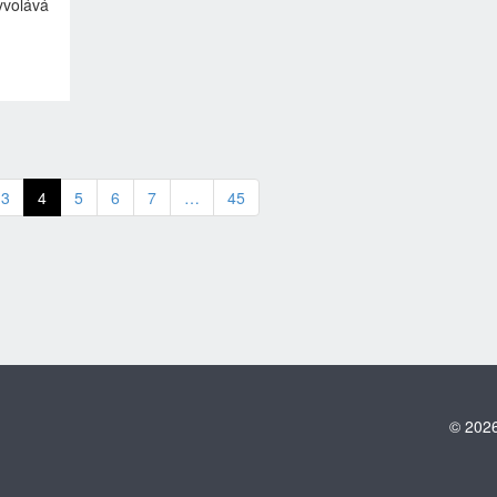
vyvolává
3
4
5
6
7
…
45
© 2026