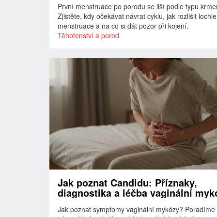
První menstruace po porodu se liší podle typu krme
Zjistěte, kdy očekávat návrat cyklu, jak rozlišit lochi
menstruace a na co si dát pozor při kojení.
Těhotenství a porod
Jak poznat Candidu: Příznaky,
diagnostika a léčba vaginální myk
Jak poznat symptomy vaginální mykózy? Poradíme