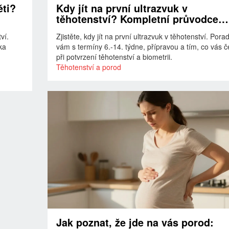
ěti?
Kdy jít na první ultrazvuk v
těhotenství? Kompletní průvodce
termíny a přípravou
ví.
Zjistěte, kdy jít na první ultrazvuk v těhotenství. Por
ika
vám s termíny 6.-14. týdne, přípravou a tím, co vás 
při potvrzení těhotenství a biometrii.
Těhotenství a porod
Jak poznat, že jde na vás porod: