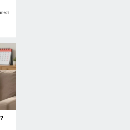
 mezi
d?