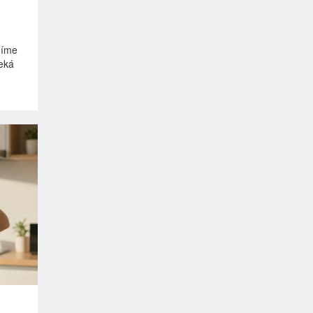
adíme
čeká