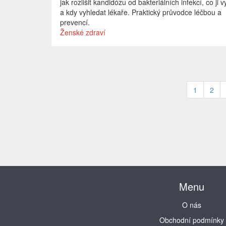
jak rozlišit kandidózu od bakteriálních infekcí, co ji 
a kdy vyhledat lékaře. Praktický průvodce léčbou a
prevencí.
Ženské zdraví
1
2
Menu
O nás
Obchodní podmínky