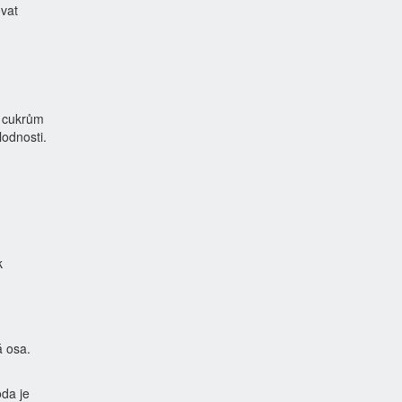
ovat
m cukrům
odnosti.
k
á osa.
da je