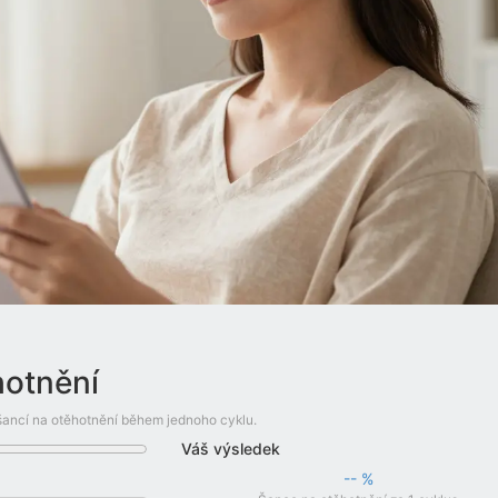
hotnění
 šancí na otěhotnění během jednoho cyklu.
Váš výsledek
-- %