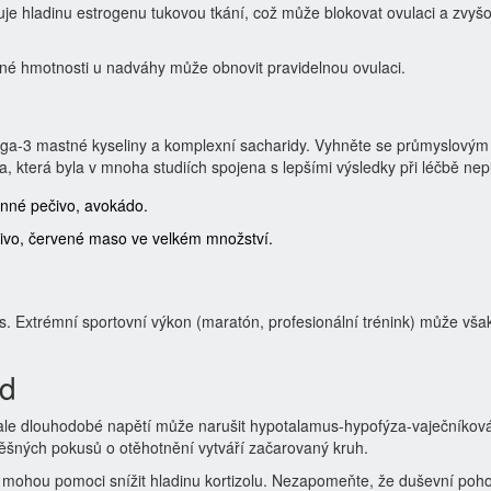
je hladinu estrogenu tukovou tkání, což může blokovat ovulaci a zvyš
né hmotnosti u nadváhy může obnovit pravidelnou ovulaci.
ega-3 mastné kyseliny a komplexní sacharidy. Vyhněte se průmyslový
která byla v mnoha studiích spojena s lepšími výsledky při léčbě nepl
zrnné pečivo, avokádo.
čivo, červené maso ve velkém množství.
res. Extrémní sportovní výkon (maratón, profesionální trénink) může vša
ad
ale dlouhodobé napětí může narušit hypotalamus-hypofýza-vaječníkov
ěšných pokusů o otěhotnění vytváří začarovaný kruh.
 mohou pomoci snížit hladinu kortizolu. Nezapomeňte, že duševní poho