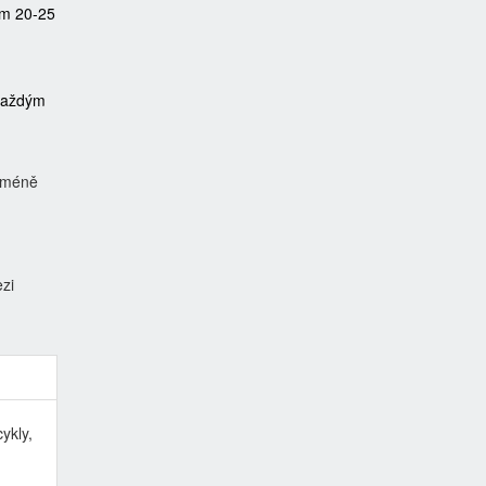
em 20-25
 každým
e méně
ezi
ykly,