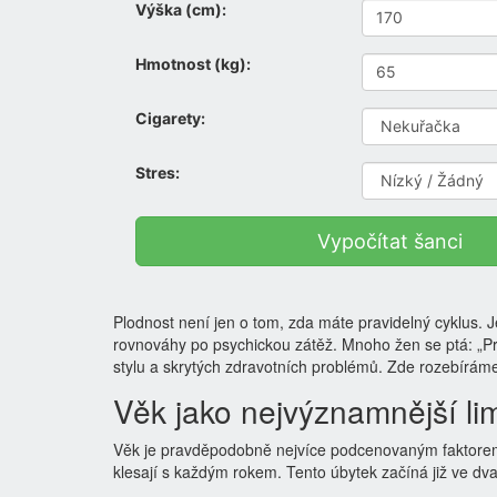
Výška (cm):
Hmotnost (kg):
Cigarety:
Stres:
Vypočítat šanci
Plodnost není jen o tom, zda máte pravidelný cyklus. Je
rovnováhy po psychickou zátěž. Mnoho žen se ptá: „Pr
stylu a skrytých zdravotních problémů. Zde rozebíráme 
Věk jako nejvýznamnější limi
Věk je pravděpodobně nejvíce podcenovaným faktorem 
klesají s každým rokem. Tento úbytek začíná již ve dvace