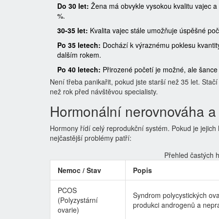
Do 30 let:
Žena má obvykle vysokou kvalitu vajec a
%.
30-35 let:
Kvalita vajec stále umožňuje úspěšné poč
Po 35 letech:
Dochází k výraznému poklesu kvantity 
dalším rokem.
Po 40 letech:
Přirozené početí je možné, ale šance 
Není třeba panikařit, pokud jste starší než 35 let. S
než rok před návštěvou specialisty.
Hormonální nerovnováha a
Hormony řídí celý reprodukční systém. Pokud je jejich 
nejčastější problémy patří:
Přehled častých h
Nemoc / Stav
Popis
PCOS
Syndrom polycystických ov
(Polyzystární
produkci androgenů a nepra
ovarie)