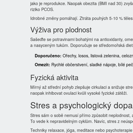
jako je reprodukce. Naopak obezita (BMI nad 30) zvyšu
riziko PCOS.
Idrobné změny pomáhají. Ztráta pouhých 5-10 % těles
Výživa pro plodnost
Sašeďte se potravinami bohatými na antioxidanty, om
a nasyceným tukům. Doporučuje se středomořská dieta, 
Doporučeno:
Ořechy, losos, listová zelenina, celo
Omezit:
Rychlé občerstvení, sladké nápoje, bílé pe
Fyzická aktivita
Mírný až střední pohyb zlepšuje cirkulaci a snižuje st
naopak inhibovat ovulaci kvůli vysoké fyzické zátěži.
Stres a psychologický dop
Stres sám o sobě nemusí přímo způsobit neplodnost, 
To vede k nepravidelným cyklům. Navíc, stres z neúsp
Techniky relaxace, jóga, meditace nebo psychoterapie