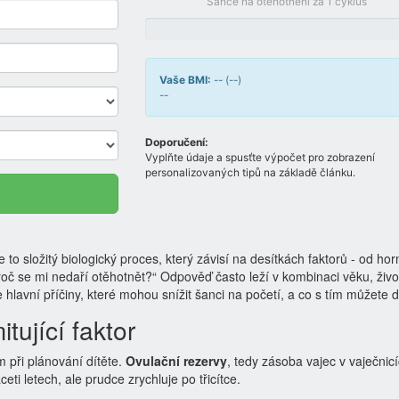
Šance na otěhotnění za 1 cyklus
Vaše BMI:
--
(
--
)
--
Doporučení:
Vyplňte údaje a spusťte výpočet pro zobrazení
personalizovaných tipů na základě článku.
 to složitý biologický proces, který závisí na desítkách faktorů - od ho
oč se mi nedaří otěhotnět?“ Odpověď často leží v kombinaci věku, živo
hlavní příčiny, které mohou snížit šanci na početí, a co s tím můžete d
tující faktor
při plánování dítěte.
Ovulační rezervy
, tedy zásoba vajec v
vaječnic
ti letech, ale prudce zrychluje po třicítce.