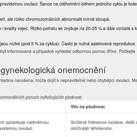
 pravidelnou ovulaci. Šance na otěhotnění během jednoho cyklu je kol
etí, ale riziko chromozomálních abnormalit mírně stoupá.
i kvality vajec. Riziko potratu se zvyšuje na 20-25 % a dále vzrůstá s
jsou nízké (pod 5 % za cyklus). Často je nutná asistovaná reprodukce.
tačí být informovaná a případně vyhledat odbornou pomoc dříve. Počkejt
 gynekologická onemocnění
hladina narušena, může dojít k nepravidelné nebo chybějící ovulaci. M
ormonálních poruch ovlivňujících plodnost
Vliv na plodnost
arií způsobuje nadměrnou
Snížená frekvence ovulace, delší c
videlnou ovulaci.
obtížnější těhotenství.