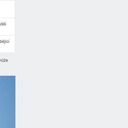
,
yšší
bějící
 může