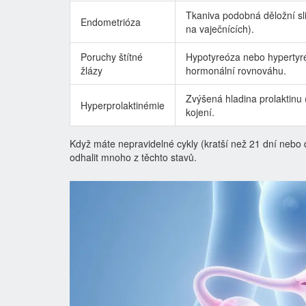
Tkaniva podobná děložní sli
Endometrióza
na vaječnících).
Poruchy štítné
Hypotyreóza nebo hypertyre
žlázy
hormonální rovnováhu.
Zvýšená hladina prolaktin
Hyperprolaktinémie
kojení.
Když máte nepravidelné cykly (kratší než 21 dní nebo 
odhalit mnoho z těchto stavů.