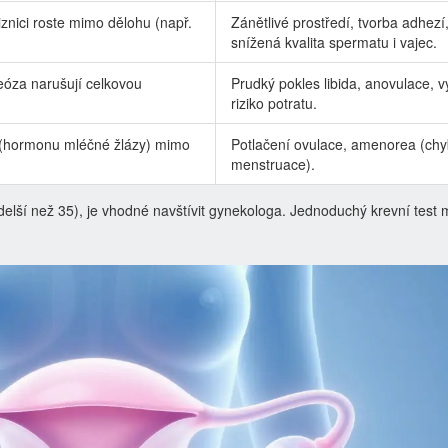
znici roste mimo dělohu (např.
Zánětlivé prostředí, tvorba adhezí
snížená kvalita spermatu i vajec.
óza narušují celkovou
Prudký pokles libida, anovulace, v
riziko potratu.
u (hormonu mléčné žlázy) mimo
Potlačení ovulace, amenorea (chy
menstruace).
delší než 35), je vhodné navštívit gynekologa. Jednoduchý krevní test