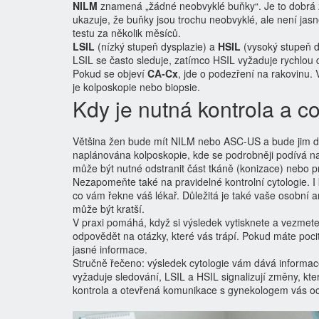
NILM
znamená „žádné neobvyklé buňky“. Je to dobrá
ukazuje, že buňky jsou trochu neobvyklé, ale není ja
testu za několik měsíců.
LSIL
(nízký stupeň dysplazie) a
HSIL
(vysoký stupeň d
LSIL se často sleduje, zatímco HSIL vyžaduje rychlou
Pokud se objeví
CA‑Cx
, jde o podezření na rakovinu.
je kolposkopie nebo biopsie.
Kdy je nutná kontrola a co
Většina žen bude mít NILM nebo ASC‑US a bude jim d
naplánována kolposkopie, kde se podrobněji podívá n
může být nutné odstranit část tkáně (konizace) nebo pr
Nezapomeňte také na pravidelné kontrolní cytologie. I 
co vám řekne váš lékař. Důležitá je také vaše osobní 
může být kratší.
V praxi pomáhá, když si výsledek vytisknete a vezmet
odpovědět na otázky, které vás trápí. Pokud máte poci
jasné informace.
Stručně řečeno: výsledek cytologie vám dává informac
vyžaduje sledování, LSIL a HSIL signalizují změny, kte
kontrola a otevřená komunikace s gynekologem vás oc