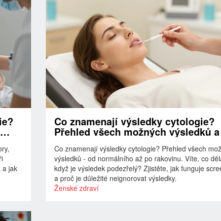
ie?
Co znamenají výsledky cytologie?
Přehled všech možných výsledků a
dál
ry,
Co znamenají výsledky cytologie? Přehled všech mo
i
výsledků - od normálního až po rakovinu. Víte, co děl
 a jak
když je výsledek podezřelý? Zjistěte, jak funguje scr
a proč je důležité neignorovat výsledky.
Ženské zdraví