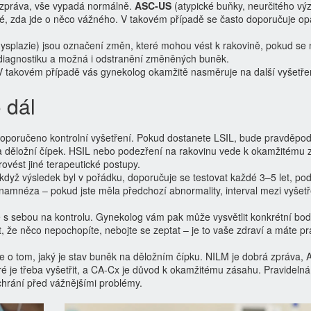
 zpráva, vše vypadá normálně.
ASC‑US
(atypické buňky, neurčitého v
sné, zda jde o něco vážného. V takovém případě se často doporučuje o
ysplazie) jsou označení změn, které mohou vést k rakovině, pokud se 
 diagnostiku a možná i odstranění změněných buněk.
 V takovém případě vás gynekolog okamžitě nasměruje na další vyšetřen
 dál
oporučeno kontrolní vyšetření. Pokud dostanete LSIL, bude pravděpo
a děložní čípek. HSIL nebo podezření na rakovinu vede k okamžitému 
ovést jiné terapeutické postupy.
když výsledek byl v pořádku, doporučuje se testovat každé 3–5 let, pod
anamnéza – pokud jste měla předchozí abnormality, interval mezi vyšet
e s sebou na kontrolu. Gynekolog vám pak může vysvětlit konkrétní bod
t, že něco nepochopíte, nebojte se zeptat – je to vaše zdraví a máte p
e o tom, jaký je stav buněk na děložním čípku. NILM je dobrá zpráva,
ré je třeba vyšetřit, a CA‑Cx je důvod k okamžitému zásahu. Pravidelná
hrání před vážnějšími problémy.