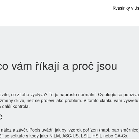
Kvasinky v ú
co vám říkají a proč jsou
nevíte, co z toho vyplývá? To je naprosto normální. Cytologie se použív
změny dříve, než se projeví jako problém. V tomto článku vám vysvětu, 
 další kontrola.
e
 nález a závěr. Popis uvádí, jak byl vzorek pořízen (např. pap směrnice
těji se setkáte s kódy jako NILM, ASC‑US, LSIL, HSIL nebo CA‑Cx.