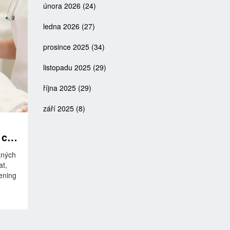
února 2026
(24)
ledna 2026
(27)
prosince 2025
(34)
listopadu 2025
(29)
října 2025
(29)
září 2025
(8)
 co
žných
at,
eening