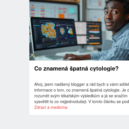
Co znamená špatná cytologie?
Ahoj, jsem nadšený blogger a rád bych s vámi sdíle
informace o tom, co znamená špatná cytologie. Je d
rozumět svým lékařským výsledkům a já se snažím
vysvětlit to co nejjednodušeji. V tomto článku se p
na význam špatné cytologie, jak ji interpretovat a c
Zdraví a medicína
takový výsledek znamenat pro naše zdraví. Přidejte
mně a učte se spolu!