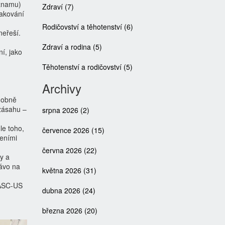
ýznamu)
Zdraví
(7)
pakování
Rodičovství a těhotenství
(6)
neřeší.
Zdraví a rodina
(5)
í, jako
Těhotenství a rodičovství
(5)
Archivy
dobně
zásahu –
srpna 2026
(2)
le toho,
července 2026
(15)
řeními
června 2026
(22)
y a
rávo na
května 2026
(31)
 ASC‑US
dubna 2026
(24)
března 2026
(20)