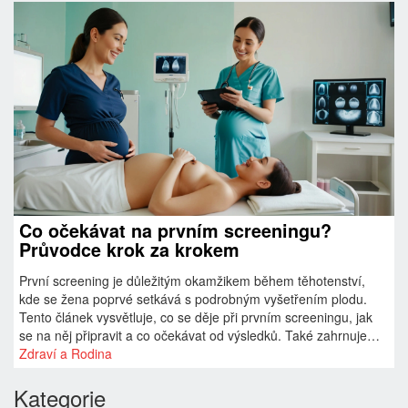
Co očekávat na prvním screeningu?
Průvodce krok za krokem
První screening je důležitým okamžikem během těhotenství,
kde se žena poprvé setkává s podrobným vyšetřením plodu.
Tento článek vysvětluje, co se děje při prvním screeningu, jak
se na něj připravit a co očekávat od výsledků. Také zahrnuje
rady a tipy pro budoucí maminky, aby se cítily klidně a
Zdraví a Rodina
informované.
Kategorie