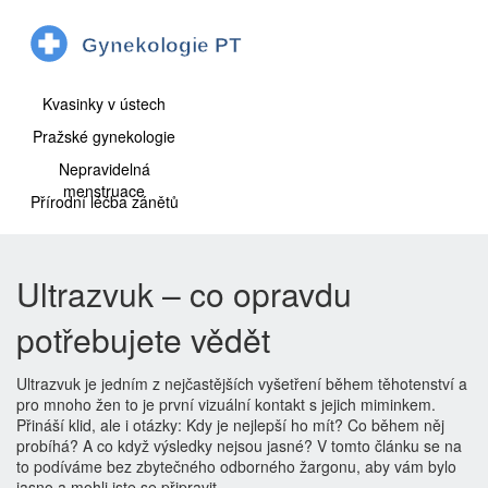
Kvasinky v ústech
Pražské gynekologie
Nepravidelná
menstruace
Přírodní léčba zánětů
Ultrazvuk – co opravdu
potřebujete vědět
Ultrazvuk je jedním z nejčastějších vyšetření během těhotenství a
pro mnoho žen to je první vizuální kontakt s jejich miminkem.
Přináší klid, ale i otázky: Kdy je nejlepší ho mít? Co během něj
probíhá? A co když výsledky nejsou jasné? V tomto článku se na
to podíváme bez zbytečného odborného žargonu, aby vám bylo
jasno a mohli jste se připravit.