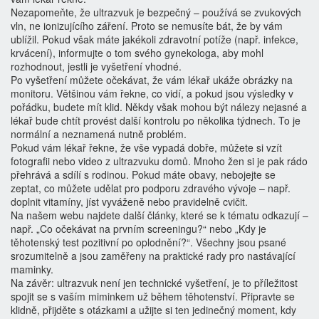
Nezapomeňte, že ultrazvuk je bezpečný – používá se zvukových
vln, ne ionizujícího záření. Proto se nemusíte bát, že by vám
ublížil. Pokud však máte jakékoli zdravotní potíže (např. infekce,
krvácení), informujte o tom svého gynekologa, aby mohl
rozhodnout, jestli je vyšetření vhodné.
Po vyšetření můžete očekávat, že vám lékař ukáže obrázky na
monitoru. Většinou vám řekne, co vidí, a pokud jsou výsledky v
pořádku, budete mít klid. Někdy však mohou být nálezy nejasné a
lékař bude chtít provést další kontrolu po několika týdnech. To je
normální a neznamená nutně problém.
Pokud vám lékař řekne, že vše vypadá dobře, můžete si vzít
fotografii nebo video z ultrazvuku domů. Mnoho žen si je pak rádo
přehrává a sdílí s rodinou. Pokud máte obavy, nebojejte se
zeptat, co můžete udělat pro podporu zdravého vývoje – např.
doplnit vitamíny, jíst vyváženě nebo pravidelně cvičit.
Na našem webu najdete další články, které se k tématu odkazují –
např. „Co očekávat na prvním screeningu?“ nebo „Kdy je
těhotenský test pozitivní po oplodnění?“. Všechny jsou psané
srozumitelně a jsou zaměřeny na praktické rady pro nastávající
maminky.
Na závěr: ultrazvuk není jen technické vyšetření, je to příležitost
spojit se s vaším miminkem už během těhotenství. Připravte se
klidně, přijděte s otázkami a užijte si ten jedinečný moment, kdy