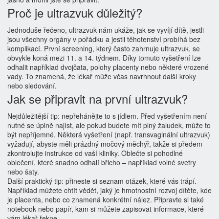
Proč je ultrazvuk důležitý?
Jednoduše řečeno, ultrazvuk nám ukáže, jak se vyvíjí dítě, jestli
jsou všechny orgány v pořádku a jestli těhotenství probíhá bez
komplikací. První screening, který často zahrnuje ultrazvuk, se
obvykle koná mezi 11. a 14. týdnem. Díky tomuto vyšetření lze
odhalit například dvojčata, polohy placenty nebo některé vrozené
vady. To znamená, že lékař může včas navrhnout další kroky
nebo sledování.
Jak se připravit na první ultrazvuk?
Nejdůležitější tip: nepřehánějte to s jídlem. Před vyšetřením není
nutné se úplně najíst, ale pokud budete mít plný žaludek, může to
být nepříjemné. Některá vyšetření (např. transvaginální ultrazvuk)
vyžadují, abyste měli prázdný močový měchýř, takže si předem
zkontrolujte instrukce od vaší kliniky. Oblečte si pohodlné
oblečení, které snadno odhalí břicho – například volné svetry
nebo šaty.
Další praktický tip: přineste si seznam otázek, které vás trápí.
Například můžete chtít vědět, jaký je hmotnostní rozvoj dítěte, kde
je placenta, nebo co znamená konkrétní nález. Připravte si také
notebook nebo papír, kam si můžete zapisovat informace, které
vám lékař řekne.