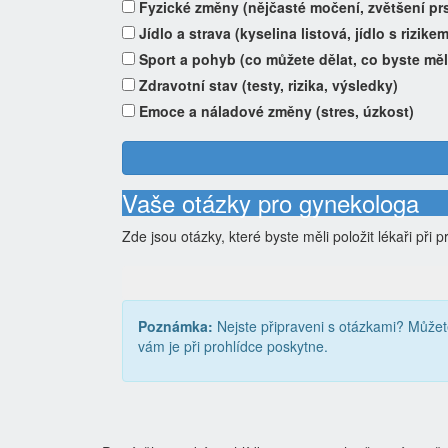
Fyzické změny (nějčasté močení, zvětšení prs
Jídlo a strava (kyselina listová, jídlo s rizike
Sport a pohyb (co můžete dělat, co byste měl
Zdravotní stav (testy, rizika, výsledky)
Emoce a náladové změny (stres, úzkost)
Vaše otázky pro gynekologa
Zde jsou otázky, které byste měli položit lékaři při 
Poznámka:
Nejste připraveni s otázkami? Může
vám je při prohlídce poskytne.