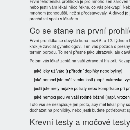
První těhotenská prohlídka je pro mnoho žen zároveň vz
nebo jestli vám lékař něco řekne, co vás překvapí. Neboj
mnohem jednodušší, než si představovaly. A důvod je j
procházet spolu s lékařem.
Co se stane na první prohl
První prohlídka se obvykle koná mezi 6. a 12. týdnem t
krok je zavolat gynekologovi. Ten vás požádá o přesný 
termín porodu. To není přesné jako ultrazvuk, ale dává 
Potom vás lékař zeptá na vaši zdravotní historii. Neza
jaké léky užíváte (i přírodní doplňky nebo byliny)
jaké nemoci jste měli v minulosti (např. cukrovka, vy
jestli jste měly nějaké potraty nebo komplikace při 
jaké nemoci jsou ve vaší rodině běžné (např. vrozen
Toto vše se nezapisuje jen proto, aby měl lékař plný s
docházet na prohlídky, nebo jestli budete potřebovat sp
Krevní testy a močové test