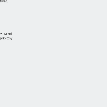
trvat,
k, první
přibližný