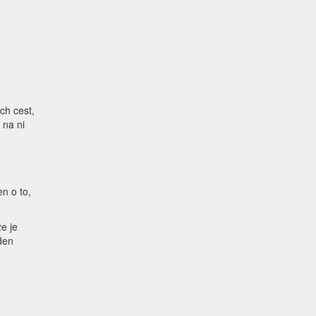
ch cest,
 na ni
n o to,
e je
den