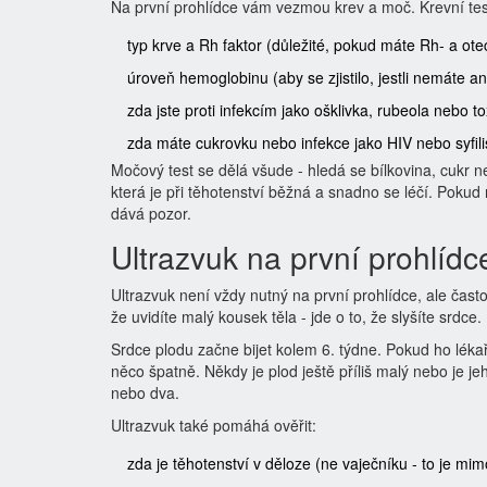
Na první prohlídce vám vezmou krev a moč. Krevní tes
typ krve a Rh faktor (důležité, pokud máte Rh- a ote
úroveň hemoglobinu (aby se zjistilo, jestli nemáte a
zda jste proti infekcím jako ošklivka, rubeola nebo
zda máte cukrovku nebo infekce jako HIV nebo syfili
Močový test se dělá všude - hledá se bílkovina, cukr 
která je při těhotenství běžná a snadno se léčí. Poku
dává pozor.
Ultrazvuk na první prohlídc
Ultrazvuk není vždy nutný na první prohlídce, ale čast
že uvidíte malý kousek těla - jde o to, že slyšíte srdce.
Srdce plodu začne bijet kolem 6. týdne. Pokud ho lékař
něco špatně. Někdy je plod ještě příliš malý nebo je 
nebo dva.
Ultrazvuk také pomáhá ověřit:
zda je těhotenství v děloze (ne vaječníku - to je mim