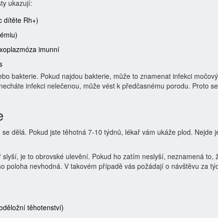
ty ukazují:
c dítěte Rh+)
némiu)
 toxoplazmóza imunní
s
nebo bakterie. Pokud najdou bakterie, může to znamenat infekci močový
d necháte infekci nelečenou, může vést k předčasnému porodu. Proto se
e
o se dělá. Pokud jste těhotná 7-10 týdnů, lékař vám ukáže plod. Nejde je
 slyší, je to obrovské ulevění. Pokud ho zatím neslyší, neznamená to, ž
jeho poloha nevhodná. V takovém případě vás požádají o návštěvu za tý
oděložní těhotenství)