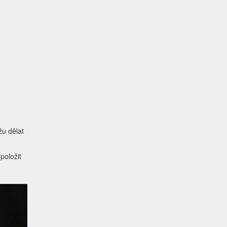
žu dělat
položit