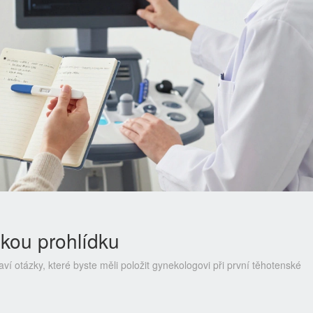
skou prohlídku
ví otázky, které byste měli položit gynekologovi při první těhotenské