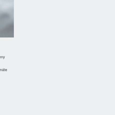
hny
 máte