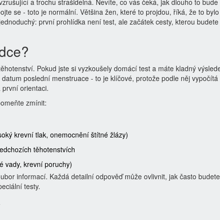
rušující a trochu strašidelná. Nevíte, co vás čeká, jak dlouho to bude 
te se - toto je normální. Většina žen, které to projdou, říká, že to bylo
ednoduchý: první prohlídka není test, ale začátek cesty, kterou budete
ídce?
ěhotenství. Pokud jste si vyzkoušely domácí test a máte kladný výslede
datum poslední menstruace - to je klíčové, protože podle něj vypočítá 
první orientaci.
pomeňte zmínit:
soký krevní tlak, onemocnění štítné žlázy)
předchozích těhotenstvích
é vady, krevní poruchy)
oubor informací. Každá detailní odpověď může ovlivnit, jak často budete
eciální testy.
y