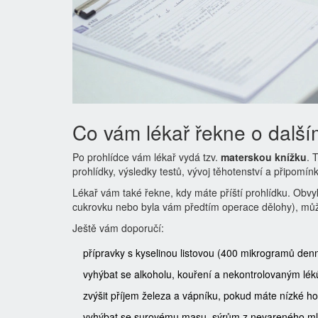
Co vám lékař řekne o dalš
Po prohlídce vám lékař vydá tzv.
materskou knížku
. 
prohlídky, výsledky testů, vývoj těhotenství a připomín
Lékař vám také řekne, kdy máte příští prohlídku. Obvykl
cukrovku nebo byla vám předtím operace dělohy), může
Ještě vám doporučí:
přípravky s kyselinou listovou (400 mikrogramů denn
vyhýbat se alkoholu, kouření a nekontrolovaným lé
zvýšit příjem železa a vápníku, pokud máte nízké ho
vyhýbat se surovému masu, sýrům z nevareného mlék