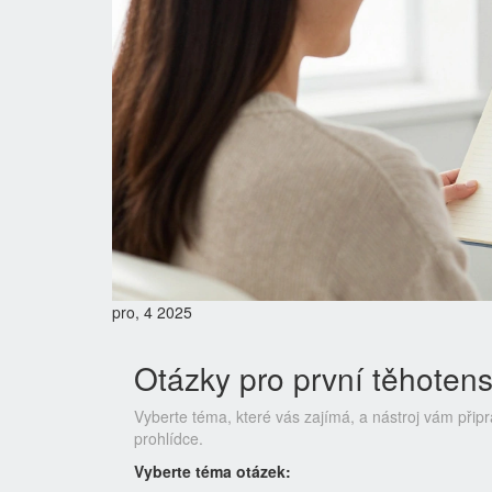
pro, 4 2025
Otázky pro první těhoten
Vyberte téma, které vás zajímá, a nástroj vám připra
prohlídce.
Vyberte téma otázek: