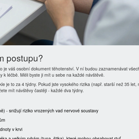
ím postupu?
To je váš osobní dokument těhotenství. V ní budou zaznamenávat všec
ky k léčbě. Měli byste ji mít u sebe na každé návštěvě.
e je to za 4 týdny. Pokud jste vysokého rizika (např. starší než 35 let,
te mít návštěvy častěji - každé dva týdny.
ě) - snižují riziko vrozených vad nervové soustavy
kům
dnoty v krvi
a a velkým rybám (tuna, štika), které mohou obsahovat rtuť