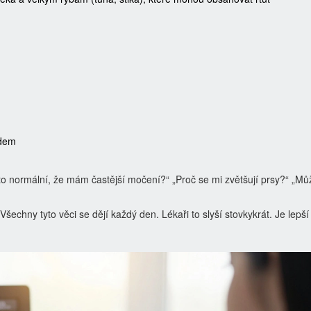
edem
 to normální, že mám častější močení?“ „Proč se mi zvětšují prsy?“ „Mů
šechny tyto věci se dějí každý den. Lékaři to slyší stovkykrát. Je lepší 