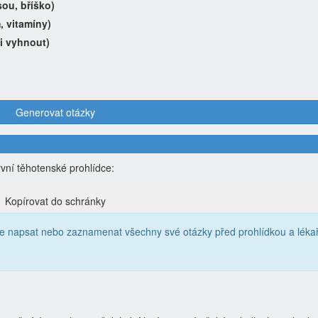
ou, bříško)
m, vitamíny)
i vyhnout)
Generovat otázky
první těhotenské prohlídce:
Kopírovat do schránky
te napsat nebo zaznamenat všechny své otázky před prohlídkou a léka