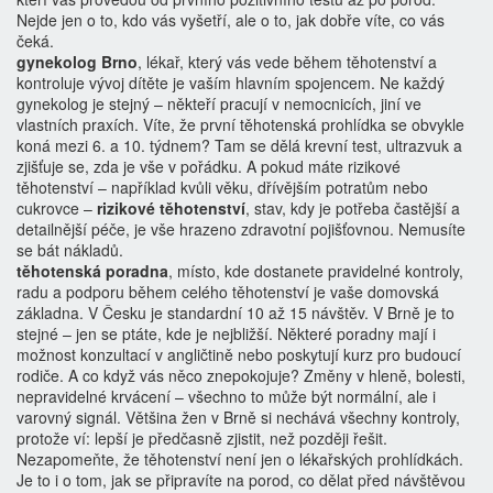
Nejde jen o to, kdo vás vyšetří, ale o to, jak dobře víte, co vás
čeká.
gynekolog Brno
,
lékař, který vás vede během těhotenství a
kontroluje vývoj dítěte
je vaším hlavním spojencem. Ne každý
gynekolog je stejný – někteří pracují v nemocnicích, jiní ve
vlastních praxích. Víte, že první těhotenská prohlídka se obvykle
koná mezi 6. a 10. týdnem? Tam se dělá krevní test, ultrazvuk a
zjišťuje se, zda je vše v pořádku. A pokud máte rizikové
těhotenství – například kvůli věku, dřívějším potratům nebo
cukrovce –
rizikové těhotenství
,
stav, kdy je potřeba častější a
detailnější péče
, je vše hrazeno zdravotní pojišťovnou. Nemusíte
se bát nákladů.
těhotenská poradna
,
místo, kde dostanete pravidelné kontroly,
radu a podporu během celého těhotenství
je vaše domovská
základna. V Česku je standardní 10 až 15 návštěv. V Brně je to
stejné – jen se ptáte, kde je nejbližší. Některé poradny mají i
možnost konzultací v angličtině nebo poskytují kurz pro budoucí
rodiče. A co když vás něco znepokojuje? Změny v hleně, bolesti,
nepravidelné krvácení – všechno to může být normální, ale i
varovný signál. Většina žen v Brně si nechává všechny kontroly,
protože ví: lepší je předčasně zjistit, než později řešit.
Nezapomeňte, že těhotenství není jen o lékařských prohlídkách.
Je to i o tom, jak se připravíte na porod, co dělat před návštěvou