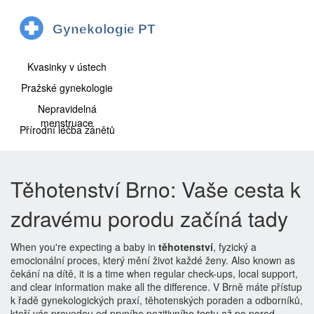
Kvasinky v ústech
Pražské gynekologie
Nepravidelná
menstruace
Přírodní léčba zánětů
Těhotenství Brno: Vaše cesta k
zdravému porodu začíná tady
When you're expecting a baby in
těhotenství
,
fyzický a
emocionální proces, který mění život každé ženy
. Also known as
čekání na dítě
, it is a time when regular check-ups, local support,
and clear information make all the difference.
V Brně máte přístup
k řadě gynekologických praxí, těhotenských poraden a odborníků,
kteří vás provedou od prvního pozitivního testu až po porod.