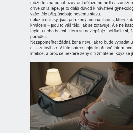
může to znamenat uzavření děložního hrdla a zadržení 
dříve cítila lépe, je to další důvod k návštěvě gynekolo
vaše tělo přizpůsobuje novému stavu.
děložní očistky
,
jsou přirozený mechanismus, který zabr
krvácení – jsou to váš tělo, jak se zotavuje. Ale ne k
teplotu nebo bolest, která se nezlepšuje, neříkejte si, 
pořádku.
Nezapomeňte: žádná žena neví, jak to bude vypadat u ní
cíl – zotavit se. V této sbírce najdete přesné informace 
infekce, a proč se některé ženy cítí zmateně, když se 