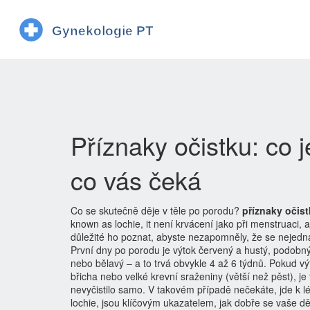
Příznaky očistku: co 
co vás čeká
Co se skutečně děje v těle po porodu?
příznaky očis
known as
lochie
, it
není krvácení jako při menstruaci, a
důležité ho poznat, abyste nezapomněly, že se nejedná
První dny po porodu je výtok červený a hustý, podobný
nebo bělavý – a to trvá obvykle 4 až 6 týdnů. Pokud 
břicha nebo velké krevní sraženiny (větší než pěst), je
nevyčistilo samo. V takovém případě nečekáte, jde k lé
lochie
,
jsou klíčovým ukazatelem, jak dobře se vaše d