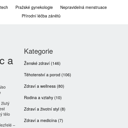
stech
Pražské gynekologie
Nepravidelná menstruace
Přírodní léčba zánětů
Kategorie
c a
Ženské zdraví
(146)
Těhotenství a porod
(106)
Zdraví a wellness
(80)
Also
e
Rodina a vztahy
(10)
 žlutý
est
Zdraví a životní styl
(8)
ý tělo
Zdraví a medicína
(7)
dezřelé –