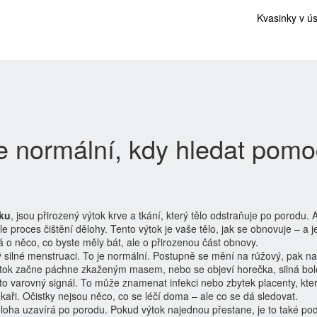
Kvasinky v ú
je normální, kdy hledat pomo
tku
,
jsou přirozený výtok krve a tkání, který tělo odstraňuje po porodu
. 
le proces čištění dělohy
.
Tento výtok je vaše tělo, jak se obnovuje – a j
 o něco, co byste měly bát, ale o přirozenou část obnovy.
 silné menstruaci. To je normální. Postupně se mění na růžový, pak na
výtok začne páchne zkaženým masem, nebo se objeví horečka, silná bol
 to varovný signál. To může znamenat infekci nebo zbytek placenty, kter
kaři. Očistky nejsou něco, co se léčí doma – ale co se dá sledovat.
ěloha uzavírá po porodu
.
Pokud výtok najednou přestane, je to také po