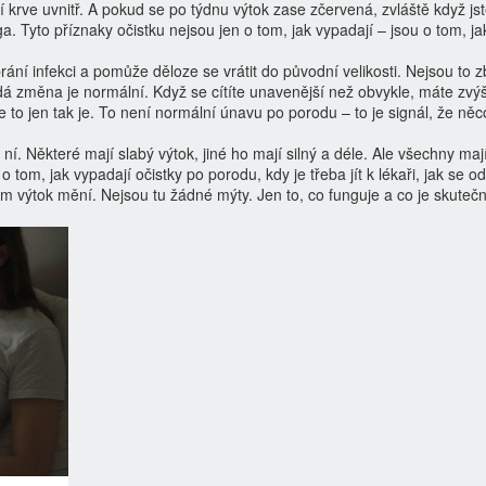
krve uvnitř. A pokud se po týdnu výtok zase zčervená, zvláště když jst
ga. Tyto příznaky očistku nejsou jen o tom, jak vypadají – jsou o tom, ja
ání infekci a pomůže děloze se vrátit do původní velikosti
.
Nejsou to z
aždá změna je normální. Když se cítíte unavenější než obvykle, máte zv
že to jen tak je. To není normální únavu po porodu – to je signál, že něc
. Některé mají slabý výtok, jiné ho mají silný a déle. Ale všechny mají
o tom, jak vypadají očistky po porodu, kdy je třeba jít k lékaři, jak se od
jim výtok mění. Nejsou tu žádné mýty. Jen to, co funguje a co je skuteč