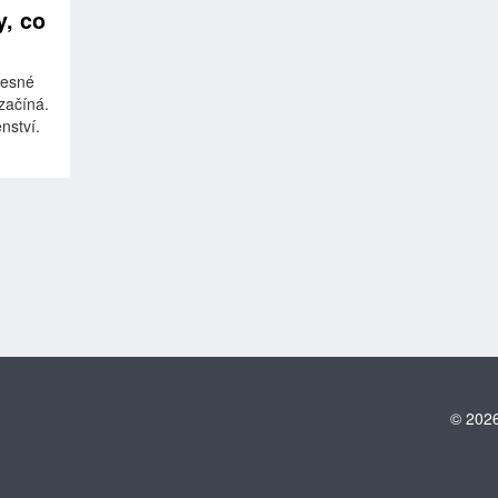
y, co
řesné
 začíná.
nství.
© 2026