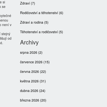
e si
Zdraví
(7)
k se
Rodičovství a těhotenství
(6)
bytečné
ýšenou
Zdraví a rodina
(5)
o není v
Těhotenství a rodičovství
(5)
 stejný
lišují od
Archivy
né.
srpna 2026
(2)
července 2026
(15)
června 2026
(22)
května 2026
(31)
dubna 2026
(24)
března 2026
(20)