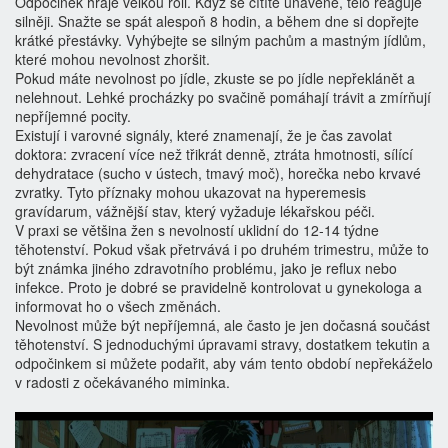
Odpočinek hraje velkou roli. Když se cítíte unaveně, tělo reaguje
silněji. Snažte se spát alespoň 8 hodin, a během dne si dopřejte
krátké přestávky. Vyhýbejte se silným pachům a mastným jídlům,
které mohou nevolnost zhoršit.
Pokud máte nevolnost po jídle, zkuste se po jídle nepřeklánět a
nelehnout. Lehké procházky po svačině pomáhají trávit a zmírňují
nepříjemné pocity.
Existují i varovné signály, které znamenají, že je čas zavolat
doktora: zvracení více než třikrát denně, ztráta hmotnosti, sílící
dehydratace (sucho v ústech, tmavý moč), horečka nebo krvavé
zvratky. Tyto příznaky mohou ukazovat na hyperemesis
gravídarum, vážnější stav, který vyžaduje lékařskou péči.
V praxi se většina žen s nevolností uklidní do 12‑14 týdne
těhotenství. Pokud však přetrvává i po druhém trimestru, může to
být známka jiného zdravotního problému, jako je reflux nebo
infekce. Proto je dobré se pravidelně kontrolovat u gynekologa a
informovat ho o všech změnách.
Nevolnost může být nepříjemná, ale často je jen dočasná součást
těhotenství. S jednoduchými úpravami stravy, dostatkem tekutin a
odpočinkem si můžete podařit, aby vám tento období nepřekáželo
v radosti z očekávaného miminka.