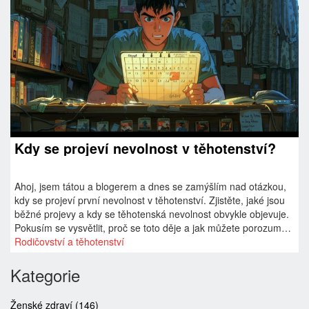
Kdy se projeví nevolnost v těhotenství?
Ahoj, jsem tátou a blogerem a dnes se zamýšlím nad otázkou,
kdy se projeví první nevolnost v těhotenství. Zjistěte, jaké jsou
běžné projevy a kdy se těhotenská nevolnost obvykle objevuje.
Pokusím se vysvětlit, proč se toto děje a jak můžete porozumět
příznakům. To vše a ještě mnohem více se dozvíte v mém
Rodičovství a těhotenství
novém příspěvku. Buďte se mnou!
Kategorie
Ženské zdraví
(146)