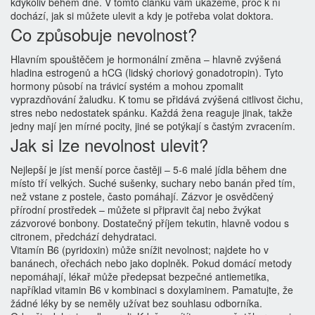
kdykoliv během dne. V tomto článku vám ukážeme, proč k ní
dochází, jak si můžete ulevit a kdy je potřeba volat doktora.
Co způsobuje nevolnost?
Hlavním spouštěčem je hormonální změna – hlavně zvýšená
hladina estrogenů a hCG (lidský choriový gonadotropin). Tyto
hormony působí na trávicí systém a mohou zpomalit
vyprazdňování žaludku. K tomu se přidává zvýšená citlivost čichu,
stres nebo nedostatek spánku. Každá žena reaguje jinak, takže
jedny mají jen mírné pocity, jiné se potýkají s častým zvracením.
Jak si lze nevolnost ulevit?
Nejlepší je jíst menší porce častěji – 5‑6 malé jídla během dne
místo tří velkých. Suché sušenky, suchary nebo banán před tím,
než vstane z postele, často pomáhají. Zázvor je osvědčený
přírodní prostředek – můžete si připravit čaj nebo žvýkat
zázvorové bonbony. Dostatečný příjem tekutin, hlavně vodou s
citronem, předchází dehydrataci.
Vitamín B6 (pyridoxin) může snížit nevolnost; najdete ho v
banánech, ořechách nebo jako doplněk. Pokud domácí metody
nepomáhají, lékař může předepsat bezpečné antiemetika,
například vitamin B6 v kombinaci s doxylaminem. Pamatujte, že
žádné léky by se neměly užívat bez souhlasu odborníka.