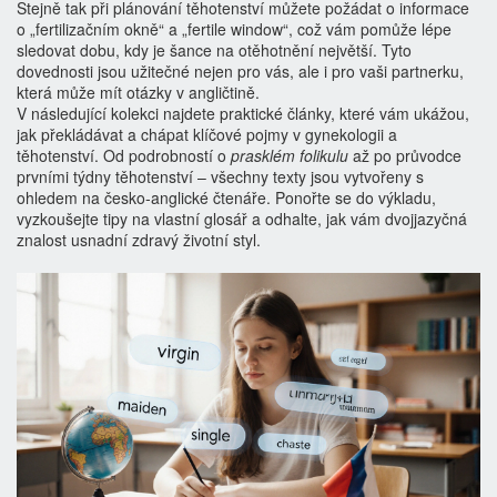
Stejně tak při plánování těhotenství můžete požádat o informace
o „fertilizačním okně“ a „fertile window“, což vám pomůže lépe
sledovat dobu, kdy je šance na otěhotnění největší. Tyto
dovednosti jsou užitečné nejen pro vás, ale i pro vaši partnerku,
která může mít otázky v angličtině.
V následující kolekci najdete praktické články, které vám ukážou,
jak překládávat a chápat klíčové pojmy v gynekologii a
těhotenství. Od podrobností o
prasklém folikulu
až po průvodce
prvními týdny těhotenství – všechny texty jsou vytvořeny s
ohledem na česko‑anglické čtenáře. Ponořte se do výkladu,
vyzkoušejte tipy na vlastní glosář a odhalte, jak vám dvojjazyčná
znalost usnadní zdravý životní styl.