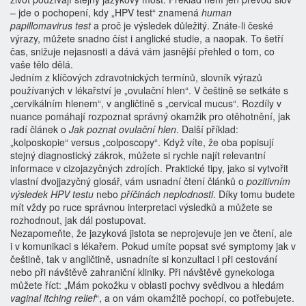
– jde o pochopení, kdy „HPV test“ znamená
human
papillomavirus test
a proč je výsledek důležitý. Znáte-li české
výrazy, můžete snadno číst i anglické studie, a naopak. To šetří
čas, snižuje nejasnosti a dává vám jasnější přehled o tom, co
vaše tělo dělá.
Jedním z klíčových
zdravotnických termínů
,
slovník výrazů
používaných v lékařství
je „ovulační hlen“. V češtině se setkáte s
„cervikálním hlenem“, v angličtině s „cervical mucus“. Rozdíly v
nuance pomáhají rozpoznat správný okamžik pro otěhotnění, jak
radí článek o
Jak poznat ovulační hlen
. Další příklad:
„kolposkopie“ versus „colposcopy“. Když víte, že oba popisují
stejný diagnostický zákrok, můžete si rychle najít relevantní
informace v cizojazyčných zdrojích. Praktické tipy, jako si vytvořit
vlastní dvojjazyčný glosář, vám usnadní čtení článků o
pozitivním
výsledek HPV testu
nebo
příčinách neplodnosti
. Díky tomu budete
mít vždy po ruce správnou interpretaci výsledků a můžete se
rozhodnout, jak dál postupovat.
Nezapomeňte, že jazyková jistota se neprojevuje jen ve čtení, ale
i v komunikaci s lékařem. Pokud umíte popsat své symptomy jak v
češtině, tak v angličtině, usnadníte si konzultaci i při cestování
nebo při návštěvě zahraniční kliniky. Při návštěvě gynekologa
můžete říct: „Mám pokožku v oblasti pochvy svědivou a hledám
vaginal itching relief
“, a on vám okamžitě pochopí, co potřebujete.