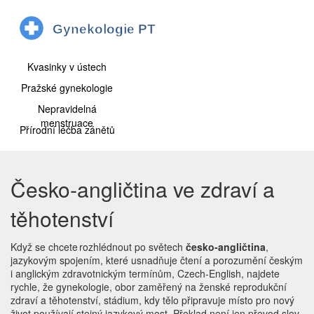
Kvasinky v ústech
Pražské gynekologie
Nepravidelná
menstruace
Přírodní léčba zánětů
Česko‑angličtina ve zdraví a
těhotenství
Když se chcete rozhlédnout po světech
česko‑angličtina
,
jazykovým spojením, které usnadňuje čtení a porozumění českým
i anglickým zdravotnickým termínům
,
Czech‑English
, najdete
rychle, že
gynekologie
,
obor zaměřený na ženské reprodukční
zdraví
a
těhotenství
,
stádium, kdy tělo připravuje místo pro nový
život
používají stejný jazykový most. Překlad není jen převod slov