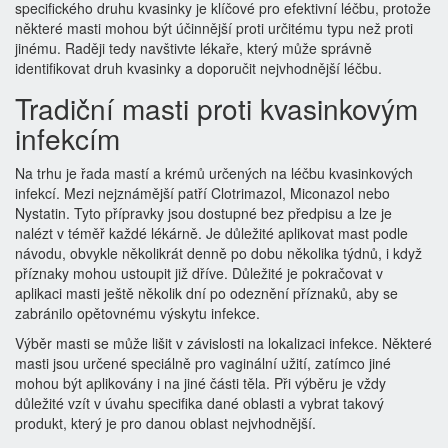
specifického druhu kvasinky je klíčové pro efektivní léčbu, protože
některé masti mohou být účinnější proti určitému typu než proti
jinému. Raději tedy navštivte lékaře, který může správně
identifikovat druh kvasinky a doporučit nejvhodnější léčbu.
Tradiční masti proti kvasinkovým
infekcím
Na trhu je řada mastí a krémů určených na léčbu kvasinkových
infekcí. Mezi nejznámější patří Clotrimazol, Miconazol nebo
Nystatin. Tyto přípravky jsou dostupné bez předpisu a lze je
nalézt v téměř každé lékárně. Je důležité aplikovat mast podle
návodu, obvykle několikrát denně po dobu několika týdnů, i když
příznaky mohou ustoupit již dříve. Důležité je pokračovat v
aplikaci masti ještě několik dní po odeznění příznaků, aby se
zabránilo opětovnému výskytu infekce.
Výběr masti se může lišit v závislosti na lokalizaci infekce. Některé
masti jsou určené speciálně pro vaginální užití, zatímco jiné
mohou být aplikovány i na jiné části těla. Při výběru je vždy
důležité vzít v úvahu specifika dané oblasti a vybrat takový
produkt, který je pro danou oblast nejvhodnější.