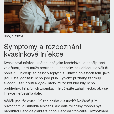
úno, 1 2024
Symptomy a rozpoznání
kvasinkové infekce
Kvasinková infekce, známá také jako kandidóza, je nepříjemná
záležitost, která může postihnout kohokoliv, bez ohledu na věk či
pohlaví. Objevuje se často v teplých a vlhkých oblastech těla, jako
jsou ústa, genitálie nebo pod prsy. Typické příznaky zahrnují
svědění, zarudnutí a výtok, který může být buď bílý nebo
průhledný. Při prvních známkách je důležité zahájit léčbu, aby se
infekce nerozšířila dále.
Věděli jste, že existují různé druhy kvasinek? Nejčastějším
původcem je Candida albicans, ale dalšími druhy mohou být
například Candida glabrata nebo Candida tropicalis. Rozpoznání