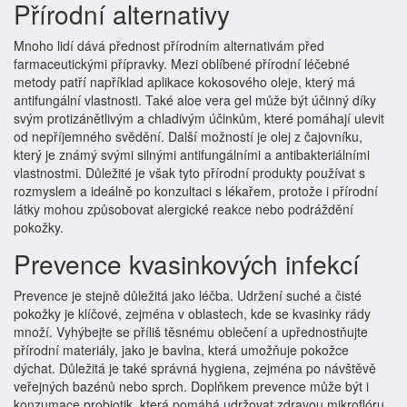
Přírodní alternativy
Mnoho lidí dává přednost přírodním alternativám před
farmaceutickými přípravky. Mezi oblíbené přírodní léčebné
metody patří například aplikace kokosového oleje, který má
antifungální vlastnosti. Také aloe vera gel může být účinný díky
svým protizánětlivým a chladivým účinkům, které pomáhají ulevit
od nepříjemného svědění. Další možností je olej z čajovníku,
který je známý svými silnými antifungálními a antibakteriálními
vlastnostmi. Důležité je však tyto přírodní produkty používat s
rozmyslem a ideálně po konzultaci s lékařem, protože i přírodní
látky mohou způsobovat alergické reakce nebo podráždění
pokožky.
Prevence kvasinkových infekcí
Prevence je stejně důležitá jako léčba. Udržení suché a čisté
pokožky je klíčové, zejména v oblastech, kde se kvasinky rády
množí. Vyhýbejte se příliš těsnému oblečení a upřednostňujte
přírodní materiály, jako je bavlna, která umožňuje pokožce
dýchat. Důležitá je také správná hygiena, zejména po návštěvě
veřejných bazénů nebo sprch. Doplňkem prevence může být i
konzumace probiotik, která pomáhá udržovat zdravou mikroflóru