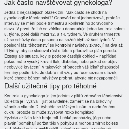
Jak často navštěvovat gynekologa?
Jedna z nejčastějších otázek zní: "Jak často se chodí na
gynekologii v těhotenství?" Odpověď není jednorázová, protože
intervaly se mění podle trimestru a konkrétního zdravotního
stavu. V první třetině se většinou doporučuje jedna kontrola kolem
8. týdne, poté další mezi 12. a 14. týdnem. Ve druhém trimestru
už se schůzky často posunou na každé čtyři až šest týdnů. V
poslední fázi těhotenství se kontrolní návštěvy zkracují na dva až
tři týdny, aby se sledoval růst dítěte a připravil se plán porodu.
Existují ale situace, kdy je potřeba častější dohled – například
pokud máte vysoký krevní tlak, diabetes, nebo pokud se objeví
neobvyklé krvácení. V takových případech váš lékař přizpůsobí
termíny podle rizik. Je dobré mít vždy po ruce seznam otázek,
které chcete během návštěvy probrat, abyste nic nezapomněli.
Další užitečné tipy pro těhotné
Kontrola u gynekologa je jen jedním z pilířů zdravého těhotenství.
Důležitá je i výživa – jíst pravidelně, zaměřit se na bílkoviny,
vápník a vitamín D. Vyhněte se těžkým tukům a nadměrnému
cukru, protože to může zvyšovat riziko komplikací.
Fyzická aktivita také hraje roli. Lehké procházky, jóga nebo
plavání pomáhají udržet tělo v pohybu a mohou zmírnit bolesti
zad. Pokud nejste zvyklí cvičit, začněte pomalu a postupně