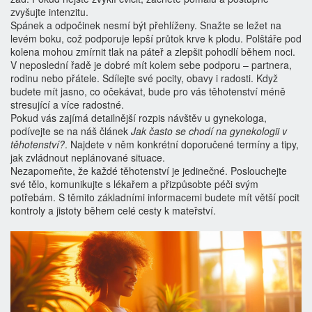
zvyšujte intenzitu.
Spánek a odpočinek nesmí být přehlíženy. Snažte se ležet na
levém boku, což podporuje lepší průtok krve k plodu. Polštáře pod
kolena mohou zmírnit tlak na páteř a zlepšit pohodlí během noci.
V neposlední řadě je dobré mít kolem sebe podporu – partnera,
rodinu nebo přátele. Sdílejte své pocity, obavy i radosti. Když
budete mít jasno, co očekávat, bude pro vás těhotenství méně
stresující a více radostné.
Pokud vás zajímá detailnější rozpis návštěv u gynekologa,
podívejte se na náš článek
Jak často se chodí na gynekologii v
těhotenství?
. Najdete v něm konkrétní doporučené termíny a tipy,
jak zvládnout neplánované situace.
Nezapomeňte, že každé těhotenství je jedinečné. Poslouchejte
své tělo, komunikujte s lékařem a přizpůsobte péči svým
potřebám. S těmito základními informacemi budete mít větší pocit
kontroly a jistoty během celé cesty k mateřství.