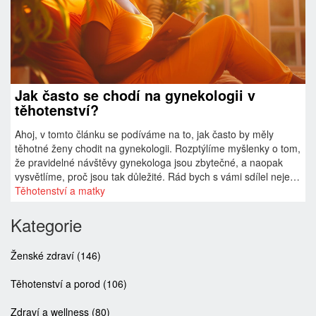
Jak často se chodí na gynekologii v
těhotenství?
Ahoj, v tomto článku se podíváme na to, jak často by měly
těhotné ženy chodit na gynekologii. Rozptýlíme myšlenky o tom,
že pravidelné návštěvy gynekologa jsou zbytečné, a naopak
vysvětlíme, proč jsou tak důležité. Rád bych s vámi sdílel nejen
standardní doporučené intervaly návštěv, ale také faktory, které
Těhotenství a matky
mohou vyžadovat častější kontroly. Chápu, že těhotenství může
být napínavé, ale správná péče může znamenat celosvětový
Kategorie
rozdíl.
Ženské zdraví
(146)
Těhotenství a porod
(106)
Zdraví a wellness
(80)