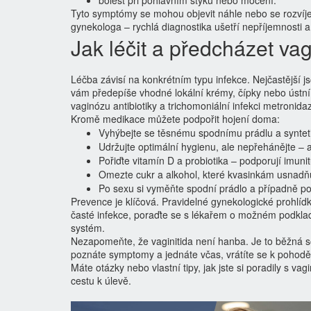
bolest při pohlavním styku nebo močení.
Tyto symptómy se mohou objevit náhle nebo se rozvíjet
gynekologa – rychlá diagnostika ušetří nepříjemnosti 
Jak léčit a předcházet vag
Léčba závisí na konkrétním typu infekce. Nejčastější j
vám předepíše vhodné lokální krémy, čípky nebo ústní lé
vaginózu antibiotiky a trichomoniální infekci metronida
Kromě medikace můžete podpořit hojení doma:
Vyhýbejte se těsnému spodnímu prádlu a synteti
Udržujte optimální hygienu, ale nepřehánějte – a
Pořiďte vitamín D a probiotika – podporují imuni
Omezte cukr a alkohol, které kvasinkám usnadňuj
Po sexu si vyměňte spodní prádlo a případně pou
Prevence je klíčová. Pravidelné gynekologické prohlíd
časté infekce, poraďte se s lékařem o možném podkl
systém.
Nezapomeňte, že vaginitida není hanba. Je to běžná so
poznáte symptomy a jednáte včas, vrátíte se k pohodě
Máte otázky nebo vlastní tipy, jak jste si poradily s v
cestu k úlevě.