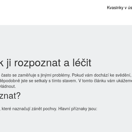
Kvasinky v ú
k ji rozpoznat a léčit
 a často se zaměňuje s jinými problémy. Pokud vám dochází ke svědění,
podobně jste se setkaly s tímto stavem. V tomto článku vám ukážeme
vládnout.
oznat?
které naznačují zánět pochvy. Hlavní příznaky jsou: