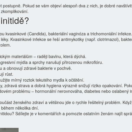
 postupně. Pokud se vám objeví alespoň dva z nich, je dobré navštívit
a zkomplikování.
initidě?
sou kvasinkové (Candida), bakteriální vaginóza a trichomoniální infekce
ky. Kvasinkové infekce se řeší antimykotiky (např. clotrimazol), bakter
zolem.
ckým materiálům – raději bavlnu, která dýchá.
gresivní mýdla a sprchy narušují přirozenou mikroflóru.
tu a obnovují zdravé bakterie v pochvě.
í růst.
žijte mírný roztok tekutého mydla k očištění.
ky, zdravá strava a dobrá hygiena výrazně snižují riziko opakování. Po
adovém problému – hormonální nerovnováha, diabetes nebo oslabený i
učást ženského zdraví a většinou jde o rychle řešitelný problém. Když
 během několika dní.
aginitidou? Sdílejte je v komentářích a pomozte ostatním ženám najít spr