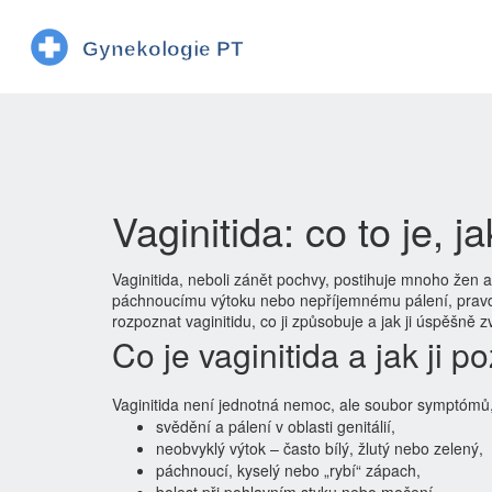
Vaginitida: co to je, ja
Vaginitida, neboli zánět pochvy, postihuje mnoho žen
páchnoucímu výtoku nebo nepříjemnému pálení, pravdě
rozpoznat vaginitidu, co ji způsobuje a jak ji úspěšně z
Co je vaginitida a jak ji p
Vaginitida není jednotná nemoc, ale soubor symptómů, 
svědění a pálení v oblasti genitálií,
neobvyklý výtok – často bílý, žlutý nebo zelený,
páchnoucí, kyselý nebo „rybí“ zápach,