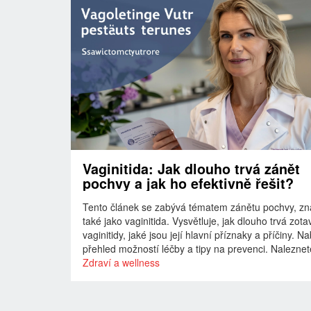
Vaginitida: Jak dlouho trvá zánět
pochvy a jak ho efektivně řešit?
Tento článek se zabývá tématem zánětu pochvy, z
také jako vaginitida. Vysvětluje, jak dlouho trvá zota
vaginitidy, jaké jsou její hlavní příznaky a příčiny. Na
přehled možností léčby a tipy na prevenci. Nalezne
užitečné informace, které pomohou pochopit, jak se 
Zdraví a wellness
běžnou, ale nepříjemnou zdravotní potíží vypořádat