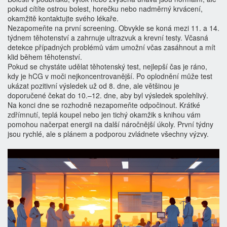
pokud cítíte ostrou bolest, horečku nebo nadměrný krvácení,
okamžitě kontaktujte svého lékaře.
Nezapomeňte na první screening. Obvykle se koná mezi 11. a 14.
týdnem těhotenství a zahrnuje ultrazvuk a krevní testy. Včasná
detekce případných problémů vám umožní včas zasáhnout a mít
klid během těhotenství.
Pokud se chystáte udělat těhotenský test, nejlepší čas je ráno,
kdy je hCG v moči nejkoncentrovanější. Po oplodnění může test
ukázat pozitivní výsledek už od 8. dne, ale většinou je
doporučené čekat do 10.–12. dne, aby byl výsledek spolehlivý.
Na konci dne se rozhodně nezapomeňte odpočinout. Krátké
zdřímnutí, teplá koupel nebo jen tichý okamžik s knihou vám
pomohou načerpat energii na další náročnější úkoly. První týdny
jsou rychlé, ale s plánem a podporou zvládnete všechny výzvy.