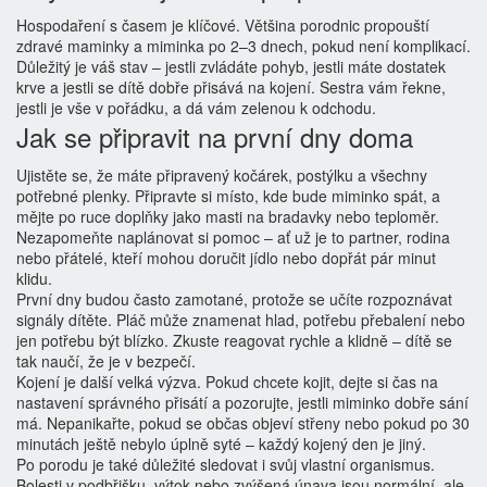
Hospodaření s časem je klíčové. Většina porodnic propouští
zdravé maminky a miminka po 2–3 dnech, pokud není komplikací.
Důležitý je váš stav – jestli zvládáte pohyb, jestli máte dostatek
krve a jestli se dítě dobře přisává na kojení. Sestra vám řekne,
jestli je vše v pořádku, a dá vám zelenou k odchodu.
Jak se připravit na první dny doma
Ujistěte se, že máte připravený kočárek, postýlku a všechny
potřebné plenky. Připravte si místo, kde bude miminko spát, a
mějte po ruce doplňky jako masti na bradavky nebo teploměr.
Nezapomeňte naplánovat si pomoc – ať už je to partner, rodina
nebo přátelé, kteří mohou doručit jídlo nebo dopřát pár minut
klidu.
První dny budou často zamotané, protože se učíte rozpoznávat
signály dítěte. Pláč může znamenat hlad, potřebu přebalení nebo
jen potřebu být blízko. Zkuste reagovat rychle a klidně – dítě se
tak naučí, že je v bezpečí.
Kojení je další velká výzva. Pokud chcete kojit, dejte si čas na
nastavení správného přisátí a pozorujte, jestli miminko dobře sání
má. Nepanikařte, pokud se občas objeví střeny nebo pokud po 30
minutách ještě nebylo úplně syté – každý kojený den je jiný.
Po porodu je také důležité sledovat i svůj vlastní organismus.
Bolesti v podbřišku, výtok nebo zvýšená únava jsou normální, ale