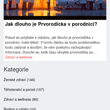
Jak dlouho je Prvorodicka v porodnici?
Pokud se potýkáte s otázkou, jak dlouho je prvorodička v
porodnici, máte štěstí. V tomto článku se touto problematikou
budu zabývat a doufám, že vám poskytnu vyčerpávající
informace. Dozvíte se, kolik času obvykle prvorodička po
porodu stráví v porodnici a jaké faktory mohou délku pobytu
Zdraví a wellness
ovlivnit. Protože jsem sám muž, nikdy jsem osobně netrávil v
porodnici jako prvorodička, ale udělal jsem si čas sbírat
Kategorie
informace, které vám pomohou lépe rozumět tomuto tématu.
Ženské zdraví
(146)
Těhotenství a porod
(107)
Zdraví a wellness
(80)
Rodina a vztahy
(10)