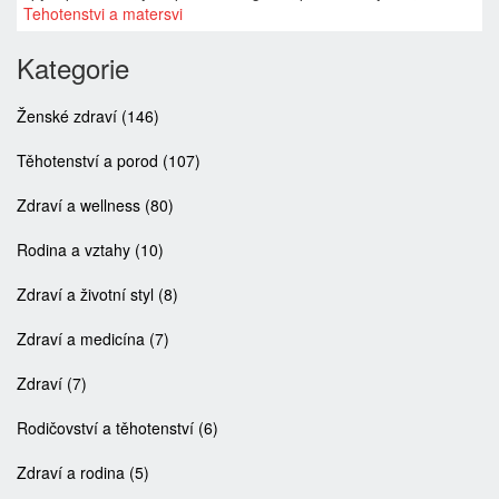
procházíte procesem uhnizďování. Podíváme se také na další
Tehotenstvi a matersvi
prvotní signály těhotenství, které mohou provázet tento
specifický druh výtok.
Kategorie
Ženské zdraví
(146)
Těhotenství a porod
(107)
Zdraví a wellness
(80)
Rodina a vztahy
(10)
Zdraví a životní styl
(8)
Zdraví a medicína
(7)
Zdraví
(7)
Rodičovství a těhotenství
(6)
Zdraví a rodina
(5)