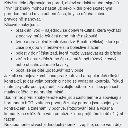
Když se tělo připravuje na porod, objeví se další soubor signálů.
První příznaky mohou nastat už několik dní před skutečným
porodem nebo i o víc během času, kdy se děloha začne
pravidelně stahovat.
Klíčové znaky jsou:
prasknutí vod – najednou se objeví tekutina, která vychází
z pochvy, může být čirá nebo mírně nažloutlá,
tvrdé a pravidelné kontrakce (tzv. Braxton‑Hicks), které po
čase přejdou v intenzivnější a bolestivé stažení,
bolest v dolní části zad, která může vyzařovat až do břicha,
ztráta hlenu z děložního čípu – může být růžový, krvavý
nebo obsahovat malé krvinky,
pocit, že se dítě „posouvá“ níž v břiše.
Jakmile se objeví kombinace prasknutí vod a regulérních silných
kontrakcí, je čas volat porodnici nebo se vydat na kontrolu. Pokud
máte jakýkoliv pochyb, raději zavolejte odborníka – bezpečnost
matky i dítěte je na prvním místě.
Souhrnně: první znaky těhotenství jsou často jemné a souvisejí s
hormonem hCG, zatímco první příznaky porodu jsou spojeny s
kontrakcemi a změnami v pochvě. Pozorování těla a včasná
komunikace s lékařem vám pomůže klidně projít těmito důležitými
fázemi.
Nezapomeňte si vést jednoduchý deník – zapište, co se vám děje