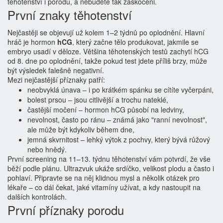
těhotenství i porodu, a nebudete tak zaskočeni.
První znaky těhotenství
Nejčastěji se objevují už kolem 1–2 týdnů po oplodnění. Hlavní
hráč je hormon
hCG
, který začne tělo produkovat, jakmile se
embryo usadí v děloze. Většina těhotenských testů zachytí hCG
od 8. dne po oplodnění, takže pokud test jdete příliš brzy, může
být výsledek falešně negativní.
Mezi nejčastější příznaky patří:
neobvyklá únava – i po krátkém spánku se cítíte vyčerpáni,
bolest prsou – jsou citlivější a trochu nateklé,
častější močení – hormon hCG působí na ledviny,
nevolnost, často po ránu – známá jako "ranní nevolnost",
ale může být kdykoliv během dne,
jemná skvrnitost – lehký výtok z pochvy, který bývá růžový
nebo hnědý.
První screening na 11–13. týdnu těhotenství vám potvrdí, že vše
běží podle plánu. Ultrazvuk ukáže srdíčko, velikost plodu a často i
pohlaví. Připravte se na něj klidnou mysl a několik otázek pro
lékaře – co dál čekat, jaké vitamíny užívat, a kdy nastoupit na
dalších kontrolách.
První příznaky porodu