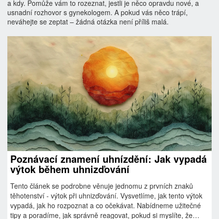
a kdy. Pomůže vám to rozeznat, jestli je něco opravdu nové, a
usnadní rozhovor s gynekologem. A pokud vás něco trápí,
neváhejte se zeptat – žádná otázka není příliš malá.
Poznávací znamení uhnízdění: Jak vypadá
výtok během uhnizďování
Tento článek se podrobne věnuje jednomu z prvních znaků
těhotenství - výtok při uhnizďování. Vysvetlíme, jak tento výtok
vypadá, jak ho rozpoznat a co očekávat. Nabídneme užitečné
tipy a poradíme, jak správně reagovat, pokud si myslíte, že