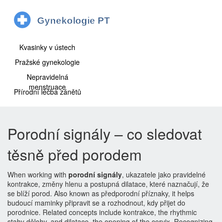
Kvasinky v ústech
Pražské gynekologie
Nepravidelná
menstruace
Přírodní léčba zánětů
Porodní signály – co sledovat
těsně před porodem
When working with
porodní signály
,
ukazatele jako pravidelné
kontrakce, změny hlenu a postupná dilatace, které naznačují, že
se blíží porod
. Also known as
předporodní příznaky
, it helps
budoucí maminky připravit se a rozhodnout, kdy přijet do
porodnice. Related concepts include
kontrakce
, the rhythmic
stahy dělohy, and
dilatace
, the opening of the cervix. Recognizing