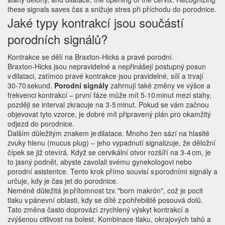
these signals saves čas a snižuje stres při příchodu do porodnice.
Jaké typy kontrakcí jsou součástí
porodních signálů?
Kontrakce se dělí na Braxton‑Hicks a pravé porodní.
Braxton‑Hicks jsou nepravidelné a nepřinášejí postupný posun
v dilataci, zatímco pravé kontrakce jsou pravidelné, sílí a trvají
30‑70 sekund.
Porodní signály
zahrnují také změny ve výšce a
frekvenci kontrakcí – první fáze může mít 5‑10 minut mezi stahy,
později se interval zkracuje na 3‑5 minut. Pokud se vám začnou
objevovat tyto vzorce, je dobré mít připravený plán pro okamžitý
odjezd do porodnice.
Dalším důležitým znakem je dilatace. Mnoho žen sází na hlasité
zvuky hlenu (mucus plug) – jeho vypadnutí signalizuje, že děložní
čípek se již otevírá. Když se cervikální otvor rozšíří na 3‑4 cm, je
to jasný podnět, abyste zavolali svému gynekologovi nebo
porodní asistentce. Tento krok přímo souvisí s porodními signály a
určuje, kdy je čas jet do porodnice.
Neméně důležitá je přítomnost tzv. "born makrón", což je pocit
tlaku v pánevní oblasti, kdy se dítě z pohřebiště posouvá dolů.
Tato změna často doprovází zrychlený výskyt kontrakcí a
zvýšenou citlivost na bolest. Kombinace tlaku, okrajových tahů a