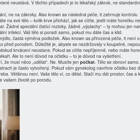
teré neustává. V těchto případech je to lékařský zákrok, ne standardn
ání, ne na zákroky
. Also known as
následná péče
, it
zahrnuje kontrolu
te na své tělo – kolik krve přichází, jak se cítíte, jestli máte horečku n
. Žádné speciální čistící roztoky, žádné „výplachy“ – ty mohou jen nar
lní infekci. Váš tělo si poradí samo, pokud mu dáte čas a klid.
 mýdlo, častá výměna podložek
. Also known as
přirozená péče
, it
není o
o před porodem. Důležité je, abyste se nezdržovaly v koupelně, nepou
, dokud krvácení neustane. Pokud se cítíte nepříjemně, nebo máte hore
 lékaři. Ale to není důvod na očistku – to je důvod na vyšetření.
ří, že musí něco „udělat“. Ne. Musíte jen
počkat
. Tělo se obnoví samo.
n strach je často vytvořený. Pokud vám gynekolog navrhne očistku bez 
třeba. Většinou není. Vaše tělo ví, co dělat. Stačí mu dát prostor, čas a k
 ve vašem životě po porodu.