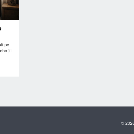
o
stí po
eba jít
© 2026