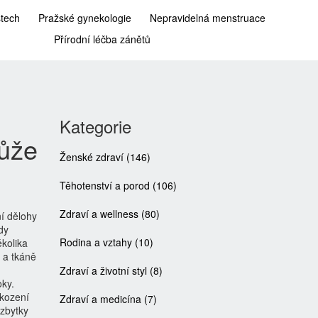
stech
Pražské gynekologie
Nepravidelná menstruace
Přírodní léčba zánětů
Kategorie
může
Ženské zdraví
(146)
Těhotenství a porod
(106)
Zdraví a wellness
(80)
í dělohy
dy
Rodina a vztahy
(10)
kolika
v a tkáně
Zdraví a životní styl
(8)
oky
.
škození
Zdraví a medicína
(7)
 zbytky