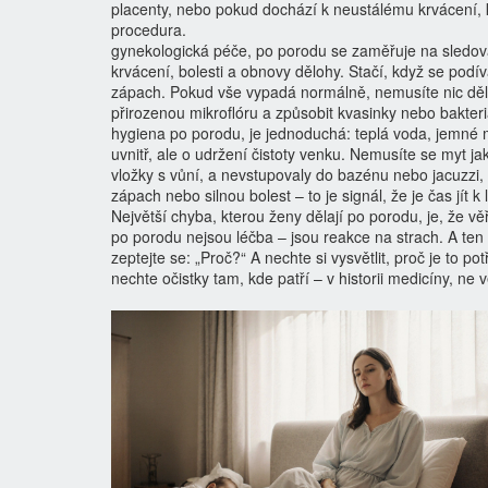
placenty, nebo pokud dochází k neustálému krvácení, k
procedura.
gynekologická péče
,
po porodu se zaměřuje na sledov
krvácení, bolesti a obnovy dělohy
.
Stačí, když se podívá
zápach. Pokud vše vypadá normálně, nemusíte nic dělat
přirozenou mikroflóru a způsobit kvasinky nebo bakteriá
hygiena po porodu
,
je jednoduchá: teplá voda, jemné
uvnitř, ale o udržení čistoty venku
.
Nemusíte se myt jak
vložky s vůní, a nevstupovaly do bazénu nebo jacuzzi
zápach nebo silnou bolest – to je signál, že je čas jít k
Největší chyba, kterou ženy dělají po porodu, je, že vě
po porodu nejsou léčba – jsou reakce na strach. A te
zeptejte se: „Proč?“ A nechte si vysvětlit, proč je to po
nechte očistky tam, kde patří – v historii medicíny, ne