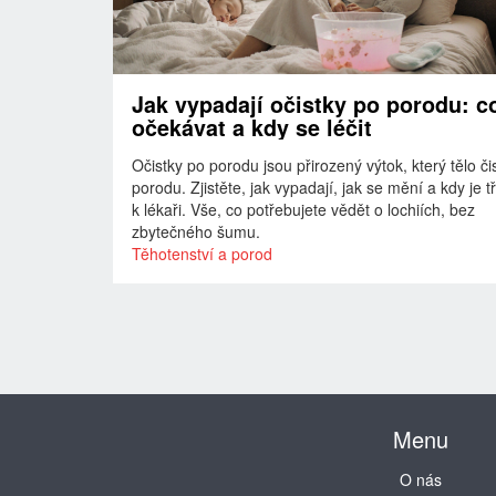
Jak vypadají očistky po porodu: c
očekávat a kdy se léčit
Očistky po porodu jsou přirozený výtok, který tělo či
porodu. Zjistěte, jak vypadají, jak se mění a kdy je tř
k lékaři. Vše, co potřebujete vědět o lochiích, bez
zbytečného šumu.
Těhotenství a porod
Menu
O nás