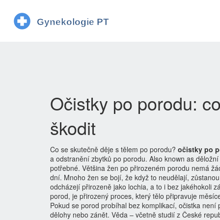
Očistky po porodu: c
škodit
Co se skutečně děje s tělem po porodu?
očistky po 
a odstranění zbytků po porodu
. Also known as
děložní
potřebné
.
Většina žen po přirozeném porodu nemá žádn
dní. Mnoho žen se bojí, že když to neudělají, zůstanou
odcházejí přirozeně jako lochia, a to i bez jakéhokoli z
porod
,
je přirozený proces, který tělo připravuje měsí
Pokud se porod probíhal bez komplikací, očistka není p
dělohy nebo zánět. Věda – včetně studií z České republ