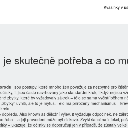
Kvasinky v ú
o je skutečně potřeba a co 
porodu
,
jsou postupy, které mnoho žen považuje za nezbytné pro čištěn
 očistky
, it
jsou často navrhovány jako standardní krok, i když nejsou vž
é zbytky, které by vyžadovaly zákrok – tělo se sama vyčistí během ně
 „zbytky“ uvnitř, ale to je mýtus. Tělo má přirozený mechanismus – kre
ákroku.
ce dopředu
. Also known as
děložní výlev
, it
vyžaduje odpočinek, ne zákr
otřeba – a její provedení může být rizikové. Zvýší šanci na infekci, po
iky – ukazuje, že očistky se doporučují jen v případě, že zůstaly velké