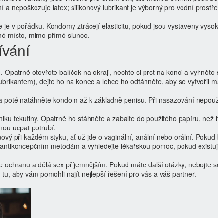
í a nepoškozuje latex; silikonový lubrikant je výborný pro vodní prostře
e je v pořádku. Kondomy ztrácejí elasticitu, pokud jsou vystaveny vyso
ché místo, mimo přímé slunce.
ívání
Opatrně otevřete balíček na okraji, nechte si prst na konci a vyhněte 
brikantem), dejte ho na konec a lehce ho odtáhněte, aby se vytvořil m
, a poté natáhněte kondom až k základně penisu. Při nasazování nepouž
niku tekutiny. Opatrně ho stáhněte a zabalte do použitého papíru, než 
hou ucpat potrubí.
vý při každém styku, ať už jde o vaginální, anální nebo orální. Poku
 antikoncepčním metodám a vyhledejte lékařskou pomoc, pokud existu
 ochranu a dělá sex příjemnějším. Pokud máte další otázky, nebojte s
tu, aby vám pomohli najít nejlepší řešení pro vás a váš partner.