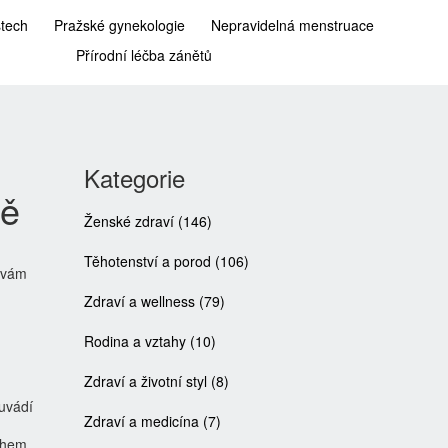
stech
Pražské gynekologie
Nepravidelná menstruace
Přírodní léčba zánětů
Kategorie
ně
Ženské zdraví
(146)
Těhotenství a porod
(106)
i vám
Zdraví a wellness
(79)
Rodina a vztahy
(10)
Zdraví a životní styl
(8)
 uvádí
Zdraví a medicína
(7)
během