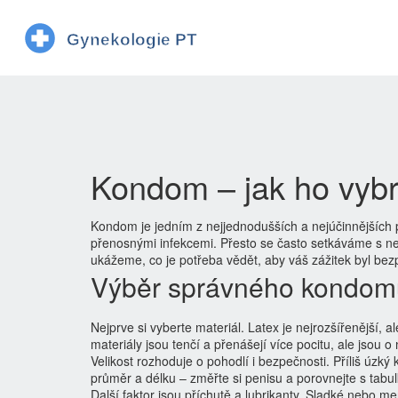
Kondom – jak ho vybr
Kondom je jedním z nejjednodušších a nejúčinnějších 
přenosnými infekcemi. Přesto se často setkáváme s ne
ukážeme, co je potřeba vědět, aby váš zážitek byl be
Výběr správného kondom
Nejprve si vyberte materiál. Latex je nejrozšířenější, 
materiály jsou tenčí a přenášejí více pocitu, ale jsou o
Velikost rozhoduje o pohodlí i bezpečnosti. Příliš úzk
průměr a délku – změřte si penisu a porovnejte s tabul
Další faktor jsou příchutě a lubrikanty. Sladké nebo m