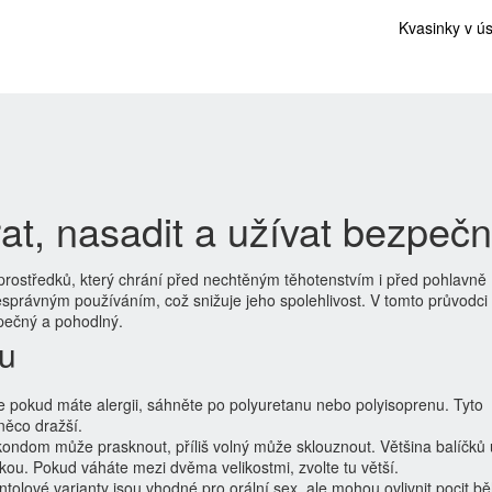
Kvasinky v ú
at, nasadit a užívat bezpeč
prostředků, který chrání před nechtěným těhotenstvím i před pohlavně
správným používáním, což snižuje jeho spolehlivost. V tomto průvodc
zpečný a pohodlný.
u
ale pokud máte alergii, sáhněte po polyuretanu nebo polyisoprenu. Tyto
 něco dražší.
ý kondom může prasknout, příliš volný může sklouznout. Většina balíčků
kou. Pokud váháte mezi dvěma velikostmi, zvolte tu větší.
entolové varianty jsou vhodné pro orální sex, ale mohou ovlivnit pocit 