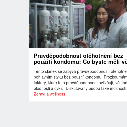
Pravděpodobnost otěhotnění bez
použití kondomu: Co byste měli v
Tento článek se zabývá pravděpodobností otěhotněn
pohlavním styku bez použití kondomu. Prozkoumá
faktory, které tuto pravděpodobnost ovlivňují, včetn
plodnosti a cyklu. Diskutovány budou také možnosti
antikoncepce a myty, které se týkají bezpečného se
Zdraví a wellness
Cílem je poskytnout čtenářům hlubší porozumění t
pomoci jim ve správném rozhodovacím procesu oh
sexuálního zdraví.