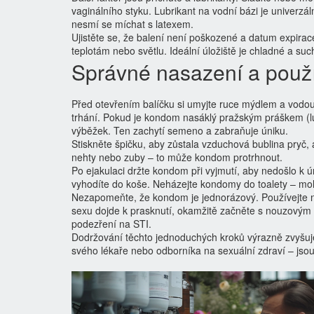
vaginálního styku. Lubrikant na vodní bázi je univerzáln
nesmí se míchat s latexem.
Ujistěte se, že balení není poškozené a datum expirac
teplotám nebo světlu. Ideální úložiště je chladné a su
Správné nasazení a použ
Před otevřením balíčku si umyjte ruce mýdlem a vodou. 
trhání. Pokud je kondom nasáklý pražským práškem (lu
výběžek. Ten zachytí semeno a zabraňuje úniku.
Stiskněte špičku, aby zůstala vzduchová bublina pryč
nehty nebo zuby – to může kondom protrhnout.
Po ejakulaci držte kondom při vyjmutí, aby nedošlo k ú
vyhodíte do koše. Neházejte kondomy do toalety – mo
Nezapomeňte, že kondom je jednorázový. Používejte no
sexu dojde k prasknutí, okamžitě začněte s nouzovým
podezření na STI.
Dodržování těchto jednoduchých kroků výrazně zvyšuje
svého lékaře nebo odborníka na sexuální zdraví – jsou 