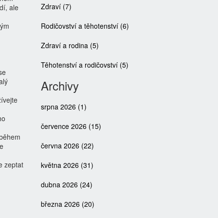
Zdraví
(7)
dí, ale
kým
Rodičovství a těhotenství
(6)
Zdraví a rodina
(5)
Těhotenství a rodičovství
(5)
se
alý
Archivy
ívejte
srpna 2026
(1)
ho
července 2026
(15)
d během
června 2026
(22)
je
e zeptat
května 2026
(31)
dubna 2026
(24)
března 2026
(20)