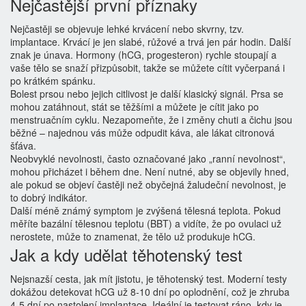
Nejčastější první příznaky
Nejčastěji se objevuje lehké krvácení nebo skvrny, tzv.
implantace. Krvácí je jen slabé, růžové a trvá jen pár hodin. Další
znak je únava. Hormony (hCG, progesteron) rychle stoupají a
vaše tělo se snaží přizpůsobit, takže se můžete cítit vyčerpaná i
po krátkém spánku.
Bolest prsou nebo jejich citlivost je další klasický signál. Prsa se
mohou zatáhnout, stát se těžšími a můžete je cítit jako po
menstruačním cyklu. Nezapomeňte, že i změny chuti a čichu jsou
běžné – najednou vás může odpudit káva, ale lákat citronová
šťáva.
Neobvyklé nevolnosti, často označované jako „ranní nevolnost“,
mohou přicházet i během dne. Není nutné, aby se objevily hned,
ale pokud se objeví častěji než obyčejná žaludeční nevolnost, je
to dobrý indikátor.
Další méně známý symptom je zvýšená tělesná teplota. Pokud
měříte bazální tělesnou teplotu (BBT) a vidíte, že po ovulaci už
nerostete, může to znamenat, že tělo už produkuje hCG.
Jak a kdy udělat těhotenský test
Nejsnazší cesta, jak mít jistotu, je těhotenský test. Moderní testy
dokážou detekovat hCG už 8‑10 dní po oplodnění, což je zhruba
4‑5 dní po nastolení implantace. Ideální je testovat ráno, kdy je