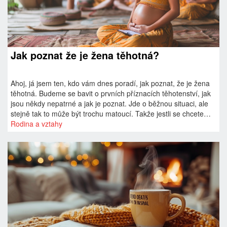
Jak poznat že je žena těhotná?
Ahoj, já jsem ten, kdo vám dnes poradí, jak poznat, že je žena
těhotná. Budeme se bavit o prvních příznacích těhotenství, jak
jsou někdy nepatrné a jak je poznat. Jde o běžnou situaci, ale
stejně tak to může být trochu matoucí. Takže jestli se chcete
naučit, jak poznat těhotenství, pak je tento příspěvek právě pro
Rodina a vztahy
vás. Sledujte, jak se snažím odkrýt tajemství známek
těhotenství.