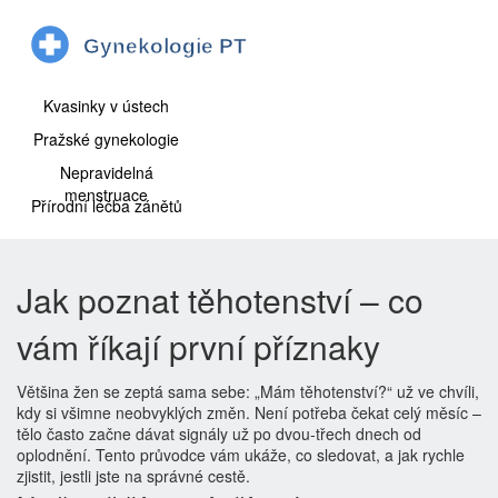
Kvasinky v ústech
Pražské gynekologie
Nepravidelná
menstruace
Přírodní léčba zánětů
Jak poznat těhotenství – co
vám říkají první příznaky
Většina žen se zeptá sama sebe: „Mám těhotenství?“ už ve chvíli,
kdy si všimne neobvyklých změn. Není potřeba čekat celý měsíc –
tělo často začne dávat signály už po dvou‑třech dnech od
oplodnění. Tento průvodce vám ukáže, co sledovat, a jak rychle
zjistit, jestli jste na správné cestě.