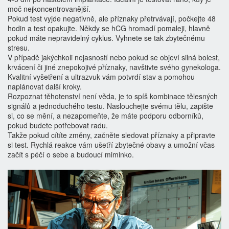
moč nejkoncentrovanější.
Pokud test vyjde negativně, ale příznaky přetrvávají, počkejte 48
hodin a test opakujte. Někdy se hCG hromadí pomaleji, hlavně
pokud máte nepravidelný cyklus. Vyhnete se tak zbytečnému
stresu.
V případě jakýchkoli nejasností nebo pokud se objeví silná bolest,
krvácení či jiné znepokojivé příznaky, navštivte svého gynekologa.
Kvalitní vyšetření a ultrazvuk vám potvrdí stav a pomohou
naplánovat další kroky.
Rozpoznat těhotenství není věda, je to spíš kombinace tělesných
signálů a jednoduchého testu. Naslouchejte svému tělu, zapište
si, co se mění, a nezapomeňte, že máte podporu odborníků,
pokud budete potřebovat radu.
Takže pokud cítíte změny, začněte sledovat příznaky a připravte
si test. Rychlá reakce vám ušetří zbytečné obavy a umožní včas
začít s péčí o sebe a budoucí miminko.