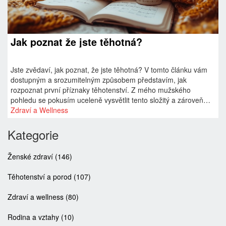
Jak poznat že jste těhotná?
Jste zvědaví, jak poznat, že jste těhotná? V tomto článku vám
dostupným a srozumitelným způsobem představím, jak
rozpoznat první příznaky těhotenství. Z mého mužského
pohledu se pokusím uceleně vysvětlit tento složitý a zároveň
úžasný proces. Přeji vám, abyste měli z článku užitek a našli v
Zdraví a Wellness
něm veškeré informace, které hledáte.
Kategorie
Ženské zdraví
(146)
Těhotenství a porod
(107)
Zdraví a wellness
(80)
Rodina a vztahy
(10)