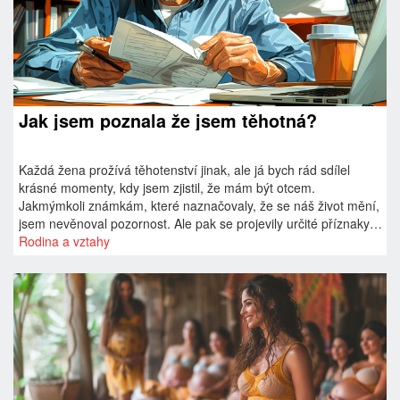
Jak jsem poznala že jsem těhotná?
Každá žena prožívá těhotenství jinak, ale já bych rád sdílel
krásné momenty, kdy jsem zjistil, že mám být otcem.
Jakmýmkoli známkám, které naznačovaly, že se náš život mění,
jsem nevěnoval pozornost. Ale pak se projevily určité příznaky,
jako změny nálad, zvláštní chutě a přebujelý citový život.
Rodina a vztahy
Přečtěte si tento příspěvek a dozvíte se více o tom, jak nám
těhotenství změnilo život.