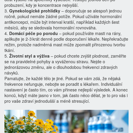
probuzení, kdy je koncentrace nejvyšší.
3.
Gynekologické prohlídky
– doporučuje se alespoň jednou
ročně, pokud nemáte žádné potíže. Pokud užíváte hormonální
antikoncepci, může být interval kratší, například každých šest
měsíců, aby se sledovala hormonální rovnováha.
4.
Domácí péče po porodu
– pokud používáte masti na rány,
aplikujte je 2‑3 krát denně podle doporučení lékaře. Nepřekračujte
režim, protože nadměrná mast může zpomalit přirozenou tvorbu
tkání.
5.
Životní styl a výživa
– pokud chcete zvýšit plodnost, zaměřte
se na pravidelné pohyby a vyváženou stravu. Nejde o
jednorázovou změnu, ale o dlouhodobou frekvenci zdravých
návyků.
Pamatujte, že každé tělo je jiné. Pokud se vám zdá, že nějaká
frekvence nefunguje, nebojte se poradit s lékařem. Individuální
nastavení je často tím, co vám přinese nejlepší výsledek. A konec
konců, když máte jasno v tom, jak často něco dělat, je to pro vás i
pro vaše zdraví jednodušší a méně stresující.