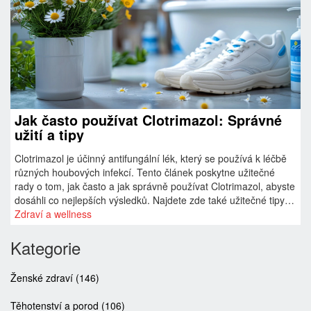
Jak často používat Clotrimazol: Správné
užití a tipy
Clotrimazol je účinný antifungální lék, který se používá k léčbě
různých houbových infekcí. Tento článek poskytne užitečné
rady o tom, jak často a jak správně používat Clotrimazol, abyste
dosáhli co nejlepších výsledků. Najdete zde také užitečné tipy a
zajímavé fakty o tom, jak lék funguje a na co si dát pozor při
Zdraví a wellness
jeho používání.
Kategorie
Ženské zdraví
(146)
Těhotenství a porod
(106)