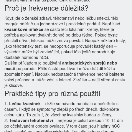
Proč je frekvence důležitá?
Když jde o ženské zdraví, těhotenství nebo léčbu infekcí, tělo
reaguje odlišně na jednorázové i pravidelné podání. Například
kvasinkové infekce
se často léčí lokálními krémy, které je
potřeba aplikovat dvakrát denně po dobu týdne. Pokud byste
přestali dříve, infekce může znovu povstat. Naopak některé testy,
jako těhotenský test, se nedoporučuje provádět každý den –
výsledek může být zavádějící, pokud tělo ještě neprodukuje
dostatek hormonu hCG.
Dalším příkladem je používání
antiseptických sprejů nebo
mastí
po porodu. Příliš časté používání může dráždit kůži a
zpomalit hojení. Naopak nedostatečná frekvence nechá bakterie
volný průchod a může vést k infekci. Zkrátka – najít střední cestu
je klíčové.
Praktické tipy pro různá použití
1.
Léčba kvasinek
– držte se návodu na obalu a nešetřete s
časem. I když se symptomy zlepší po třech dnech, dokončete
celou kúru. To zajistí, že všechny kvasinky budou zničeny.
2.
Testování těhotenství
– nejlepší je čekat alespoň 10‑14 dní
po očekávaném období ovulace. V tom čase jsou hladiny hCG
dost vysoké na spolehlivý výsledek. Testujte jednou den po