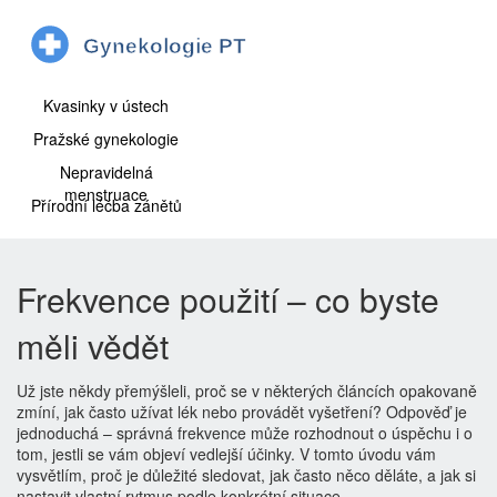
Kvasinky v ústech
Pražské gynekologie
Nepravidelná
menstruace
Přírodní léčba zánětů
Frekvence použití – co byste
měli vědět
Už jste někdy přemýšleli, proč se v některých článcích opakovaně
zmíní, jak často užívat lék nebo provádět vyšetření? Odpověď je
jednoduchá – správná frekvence může rozhodnout o úspěchu i o
tom, jestli se vám objeví vedlejší účinky. V tomto úvodu vám
vysvětlím, proč je důležité sledovat, jak často něco děláte, a jak si
nastavit vlastní rytmus podle konkrétní situace.