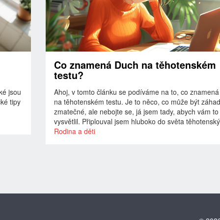
Co znamená Duch na těhotenském
testu?
ké jsou
Ahoj, v tomto článku se podíváme na to, co znamená
ké tipy
na těhotenském testu. Je to něco, co může být záha
zmatečné, ale nebojte se, já jsem tady, abych vám to
vysvětlil. Připlouval jsem hluboko do světa těhotensk
testů, abych vám mohl přinést všechny podrobnosti.
Rodina a děti
Přidejte se ke mně a prozkoumejme to společně.