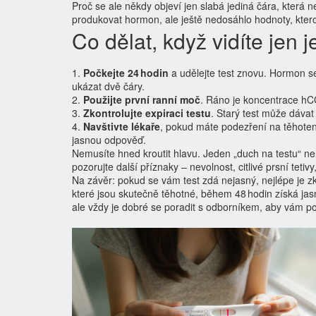
Proč se ale někdy objeví jen slabá jediná čára, která 
produkovat hormon, ale ještě nedosáhlo hodnoty, kterou
Co dělat, když vidíte jen 
1.
Počkejte 24 hodin
a udělejte test znovu. Hormon se
ukázat dvě čáry.
2.
Použijte první ranní moč
. Ráno je koncentrace hCG 
3.
Zkontrolujte expiraci testu
. Starý test může dávat
4.
Navštivte lékaře
, pokud máte podezření na těhotens
jasnou odpověď.
Nemusíte hned kroutit hlavu. Jeden „duch na testu“ není
pozorujte další příznaky – nevolnost, citlivé prsní teti
Na závěr: pokud se vám test zdá nejasný, nejlépe je z
které jsou skutečně těhotné, během 48 hodin získá jas
ale vždy je dobré se poradit s odborníkem, aby vám pos