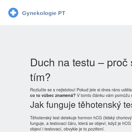
Duch na testu – proč 
tím?
Rozlučte se s nejistotou! Pokud jste si dnes ráno uděl
co to vůbec znamená?
V tomto článku vám pomůžu roz
Jak funguje těhotenský te
Těhotenský test detekuje hormon hCG (lidský choriový g
funguje, a testovací čáru, která se objeví, když je hCG
objeví i testovací, obvykle je to
pozitivní
.