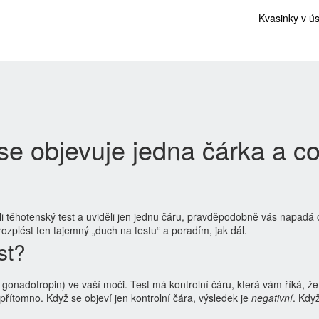
Kvasinky v ú
se objevuje jedna čárka a co
ali těhotenský test a uviděli jen jednu čáru, pravděpodobně vás napadá 
plést ten tajemný „duch na testu“ a poradím, jak dál.
st?
onadotropin) ve vaší moči. Test má kontrolní čáru, která vám říká, že
 přítomno. Když se objeví jen kontrolní čára, výsledek je
negativní
. Kdy