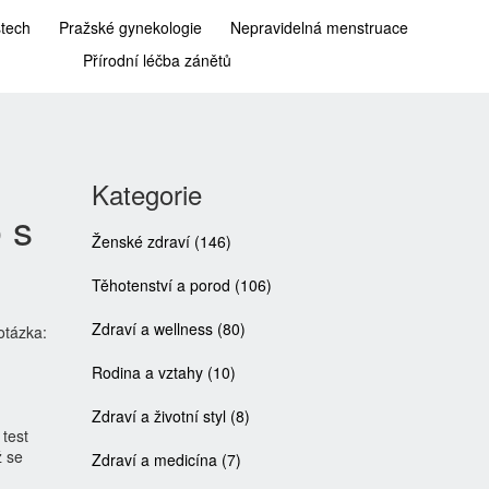
stech
Pražské gynekologie
Nepravidelná menstruace
Přírodní léčba zánětů
Kategorie
 s
Ženské zdraví
(146)
Těhotenství a porod
(106)
Zdraví a wellness
(80)
otázka:
Rodina a vztahy
(10)
Zdraví a životní styl
(8)
 test
ž se
Zdraví a medicína
(7)