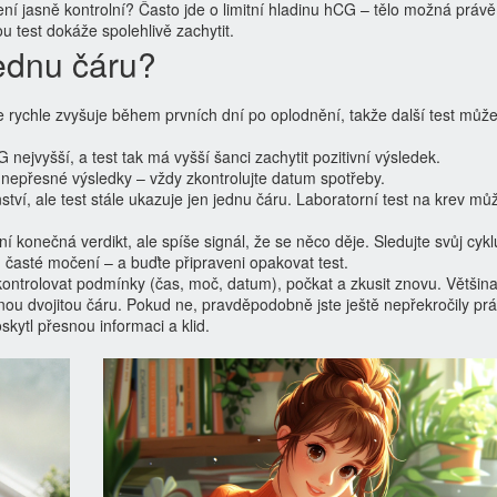
není jasně kontrolní? Často jde o limitní hladinu hCG – tělo možná práv
 test dokáže spolehlivě zachytit.
jednu čáru?
 rychle zvyšuje během prvních dní po oplodnění, takže další test můž
nejvyšší, a test tak má vyšší šanci zachytit pozitivní výsledek.
 nepřesné výsledky – vždy zkontrolujte datum spotřeby.
tví, ale test stále ukazuje jen jednu čáru. Laboratorní test na krev mů
 konečná verdikt, ale spíše signál, že se něco děje. Sledujte svůj cykl
vy, časté močení – a buďte připraveni opakovat test.
kontrolovat podmínky (čas, moč, datum), počkat a zkusit znovu. Většina
nou dvojitou čáru. Pokud ne, pravděpodobně jste ještě nepřekročily pr
kytl přesnou informaci a klid.