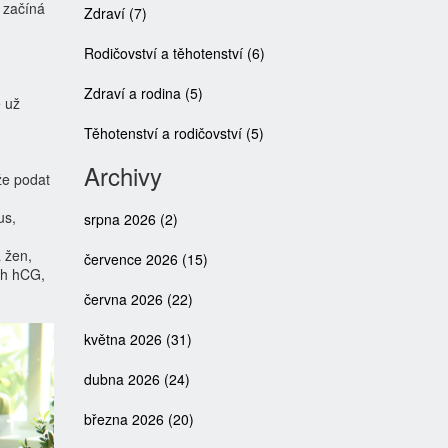
ě začíná
Zdraví
(7)
Rodičovství a těhotenství
(6)
Zdraví a rodina
(5)
e už
Těhotenství a rodičovství
(5)
Archivy
že podat
us,
srpna 2026
(2)
 žen,
července 2026
(15)
áh hCG,
června 2026
(22)
května 2026
(31)
dubna 2026
(24)
března 2026
(20)