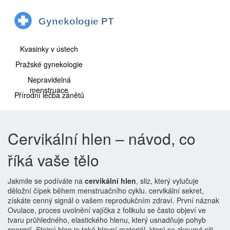
Kvasinky v ústech
Pražské gynekologie
Nepravidelná
menstruace
Přírodní léčba zánětů
Cervikální hlen – návod, co
říká vaše tělo
Jakmile se podíváte na
cervikální hlen
,
sliz, který vylučuje
děložní čípek během menstruačního cyklu
.
cervikální sekret
,
získáte cenný signál o vašem reprodukčním zdraví. První náznak
Ovulace
,
proces uvolnění vajíčka z folikulu
se často objeví ve
tvaru průhledného, elastického hlenu, který usnadňuje pohyb
spermií. Stejný hlen je také hlavní materiál, který se zkoumá při