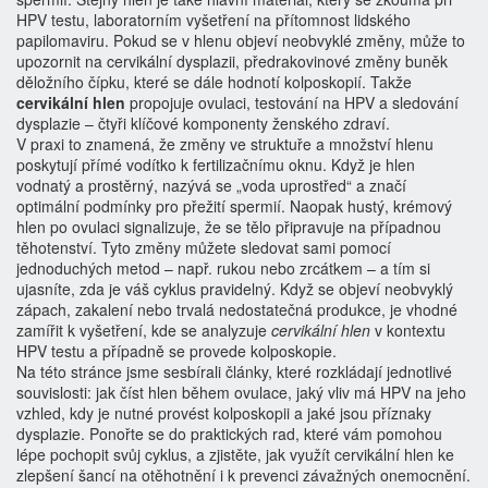
HPV testu
,
laboratorním vyšetření na přítomnost lidského
papilomaviru
. Pokud se v hlenu objeví neobvyklé změny, může to
upozornit na
cervikální dysplazii
,
předrakovinové změny buněk
děložního čípku
, které se dále hodnotí kolposkopií. Takže
cervikální hlen
propojuje ovulaci, testování na HPV a sledování
dysplazie – čtyři klíčové komponenty ženského zdraví.
V praxi to znamená, že změny ve struktuře a množství hlenu
poskytují přímé vodítko k fertilizačnímu oknu. Když je hlen
vodnatý a prostěrný, nazývá se „voda uprostřed“ a značí
optimální podmínky pro přežití spermií. Naopak hustý, krémový
hlen po ovulaci signalizuje, že se tělo připravuje na případnou
těhotenství. Tyto změny můžete sledovat sami pomocí
jednoduchých metod – např. rukou nebo zrcátkem – a tím si
ujasníte, zda je váš cyklus pravidelný. Když se objeví neobvyklý
zápach, zakalení nebo trvalá nedostatečná produkce, je vhodné
zamířit k vyšetření, kde se analyzuje
cervikální hlen
v kontextu
HPV testu a případně se provede kolposkopie.
Na této stránce jsme sesbírali články, které rozkládají jednotlivé
souvislosti: jak číst hlen během ovulace, jaký vliv má HPV na jeho
vzhled, kdy je nutné provést kolposkopii a jaké jsou příznaky
dysplazie. Ponořte se do praktických rad, které vám pomohou
lépe pochopit svůj cyklus, a zjistěte, jak využít cervikální hlen ke
zlepšení šancí na otěhotnění i k prevenci závažných onemocnění.