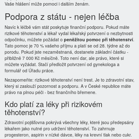
Vaše hlášení může pomoci i dalším ženám.
Podpora z státu - nejen léčba
Navíc k léčbě vám stát poskytuje finanční podporu. Pokud máte
rizikové těhotenství a lékař vydal lékařský potvrzení o nezbytnosti
odpočinku, můžete požádat o
peněžitou pomoc při těhotenství
.
Tato pomoc je 70 % vašeho příjmu a platí se od 28. týdne až do
porodu. Pokud jste nezaměstnaná, dostanete základní částku -
přibližně 7 000 Kč měsíčně. Toto není dar, ale právo, které si
můžete vyžádat. Stačí předložit potvrzení od gynekologa a
formulář od Úřadu práce.
Nezapomeňte: rizikové těhotenství není trest. Je to zdravotní stav,
který si zaslouží pozornost a podporu. A v České republice máte
právo na plnou péči - bez finančního břemene.
Kdo platí za léky při rizikovém
těhotenství?
Zdravotní pojišťovna pokrývá všechny léky, které jsou předepsány
lékařem jako nutné pro udržení těhotenství. To zahrnuje
progesteron, aspirin v nízké dávce, léky na krevní tlak nebo cukr.