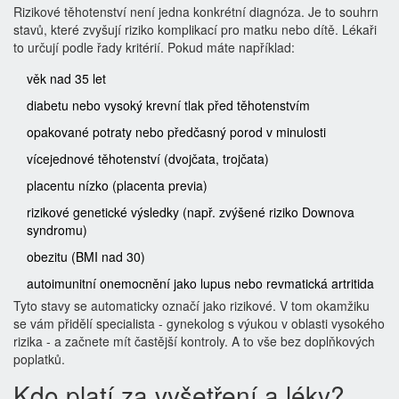
Rizikové těhotenství není jedna konkrétní diagnóza. Je to souhrn
stavů, které zvyšují riziko komplikací pro matku nebo dítě. Lékaři
to určují podle řady kritérií. Pokud máte například:
věk nad 35 let
diabetu nebo vysoký krevní tlak před těhotenstvím
opakované potraty nebo předčasný porod v minulosti
vícejednové těhotenství (dvojčata, trojčata)
placentu nízko (placenta previa)
rizikové genetické výsledky (např. zvýšené riziko Downova
syndromu)
obezitu (BMI nad 30)
autoimunitní onemocnění jako lupus nebo revmatická artritida
Tyto stavy se automaticky označí jako rizikové. V tom okamžiku
se vám přidělí specialista - gynekolog s výukou v oblasti vysokého
rizika - a začnete mít častější kontroly. A to vše bez doplňkových
poplatků.
Kdo platí za vyšetření a léky?