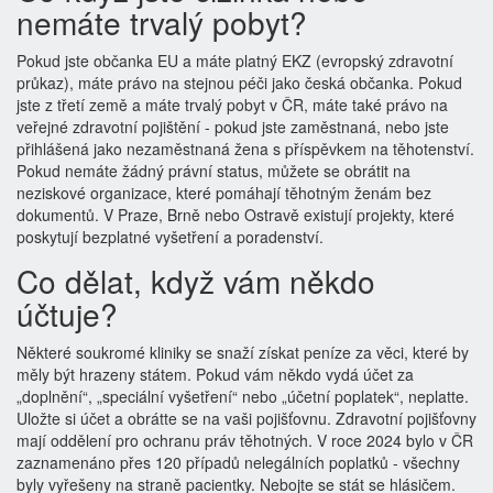
nemáte trvalý pobyt?
Pokud jste občanka EU a máte platný EKZ (evropský zdravotní
průkaz), máte právo na stejnou péči jako česká občanka. Pokud
jste z třetí země a máte trvalý pobyt v ČR, máte také právo na
veřejné zdravotní pojištění - pokud jste zaměstnaná, nebo jste
přihlášená jako nezaměstnaná žena s příspěvkem na těhotenství.
Pokud nemáte žádný právní status, můžete se obrátit na
neziskové organizace, které pomáhají těhotným ženám bez
dokumentů. V Praze, Brně nebo Ostravě existují projekty, které
poskytují bezplatné vyšetření a poradenství.
Co dělat, když vám někdo
účtuje?
Některé soukromé kliniky se snaží získat peníze za věci, které by
měly být hrazeny státem. Pokud vám někdo vydá účet za
„doplnění“, „speciální vyšetření“ nebo „účetní poplatek“, neplatte.
Uložte si účet a obrátte se na vaši pojišťovnu. Zdravotní pojišťovny
mají oddělení pro ochranu práv těhotných. V roce 2024 bylo v ČR
zaznamenáno přes 120 případů nelegálních poplatků - všechny
byly vyřešeny na straně pacientky. Nebojte se stát se hlásičem.