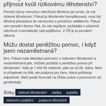
přijmout kvůli rizikovému těhotenství?
Porodní domy nemohou odmítnout těhotnou jen proto, že má
rizikové těhotenství. Pokud je těhotenství komplikované, musí být
těhotná převedena do nemocnice s porodním oddělením. Pokud
vám porodní domov říká, že vás nepřijme, požádejte o písemné
odmítnutí a kontaktujte vaši pojišťovnu. V ČR je to porušení
zákona.
Můžu dostat peněžitou pomoc, i když
jsem nezaměstnaná?
Ano. Pokud máte lékařské potvrzení o rizikovém těhotenství a
nezaměstnaná jste, můžete požádat o peněžitou pomoc při
těhotenství. Výše je 7 000 Kč měsíčně, platí se od 28. týdne. Není
to příspěvek na dítě, ale podpora pro ženu, která potřebuje
odpočinek. Stačí podat formulář na Úřadu práce s potvrzením od
gynekologa.
Štítky:
rizikové těhotenství
platba
pojistka
zdravotní pojištění
podpora těhotných