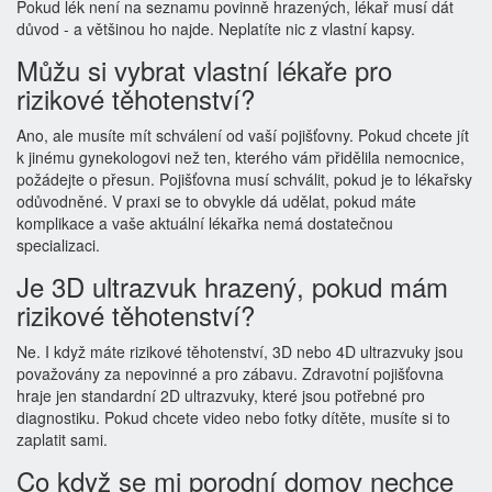
Pokud lék není na seznamu povinně hrazených, lékař musí dát
důvod - a většinou ho najde. Neplatíte nic z vlastní kapsy.
Můžu si vybrat vlastní lékaře pro
rizikové těhotenství?
Ano, ale musíte mít schválení od vaší pojišťovny. Pokud chcete jít
k jinému gynekologovi než ten, kterého vám přidělila nemocnice,
požádejte o přesun. Pojišťovna musí schválit, pokud je to lékařsky
odůvodněné. V praxi se to obvykle dá udělat, pokud máte
komplikace a vaše aktuální lékařka nemá dostatečnou
specializaci.
Je 3D ultrazvuk hrazený, pokud mám
rizikové těhotenství?
Ne. I když máte rizikové těhotenství, 3D nebo 4D ultrazvuky jsou
považovány za nepovinné a pro zábavu. Zdravotní pojišťovna
hraje jen standardní 2D ultrazvuky, které jsou potřebné pro
diagnostiku. Pokud chcete video nebo fotky dítěte, musíte si to
zaplatit sami.
Co když se mi porodní domov nechce