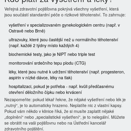
Veřejná zdravotní pojišťovna pokrývá všechny vyšetření, která
jsou součástí standardní péče o rizikové těhotenství. To zahrnuje:
vyšetření v specializovaném gynekologickém centru (např. v
Ostravě nebo Brně)
ultrazvuky, které jsou častější než u normálního těhotenství
(např. každé 2 týdny místo každých 4)
biochemické testy, jako je NIPT nebo triple test
monitorování srdečního tepu plodu (CTG)
léky, které jsou nutné k udržení těhotenství (např. progesteron,
aspirin v nízké dávce, léky na tlak)
hospitalizaci, pokud je potřeba - např. kvůli předčasnému
otevření děložního čípku nebo krvácení
Nezapomeňte: pokud lékař řekne, že nějaké vyšetření nebo lék je
„nutný“, je to automaticky hrazeno. Neplatíte nic z vlastní kapsy.
Pokud vám někdo v klinice říká, že si musíte zaplatit nějaké
„doplnění“ nebo „specialistické vyšetření“, je to nelegální. Můžete
se obrátit na vaši pojišťovnu nebo na Ústřední kancelář
zdravotního pojištění.