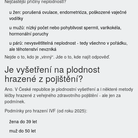
Nejčastější příčiny neplodnosti?
u žen: porušená ovulace, endometrióza, poškozené vaječné
vodítky
u mužů: nízký počet nebo pohyblivost spermii, varikokéla,
hormonální poruchy
u párů: nevysvětlitelná neplodnost - tedy všechno v pořádku,
ale těhotenství nevzniká
Nejde o to, kdo je „vinný“. Jde o to, kde najít odpověď.
Je vyšetření na plodnost
hrazené z pojištění?
Ano. V České republice je plodnostní vyšetření a i některé metody
léčby hrazené z veřejného zdravotního pojištění - ale jen za
podmínek.
Podmínky pro hrazení IVF (od roku 2025):
žena do 39 let
muž do 50 let