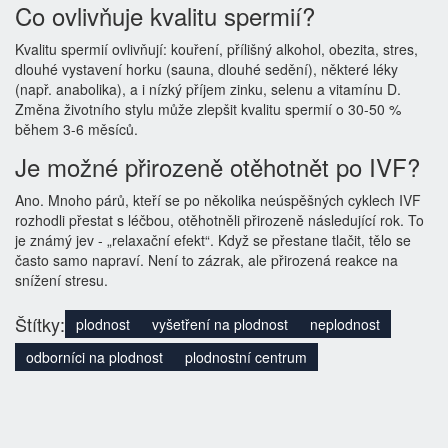
Co ovlivňuje kvalitu spermií?
Kvalitu spermií ovlivňují: kouření, přílišný alkohol, obezita, stres,
dlouhé vystavení horku (sauna, dlouhé sedění), některé léky
(např. anabolika), a i nízký příjem zinku, selenu a vitamínu D.
Změna životního stylu může zlepšit kvalitu spermií o 30-50 %
během 3-6 měsíců.
Je možné přirozeně otěhotnět po IVF?
Ano. Mnoho párů, kteří se po několika neúspěšných cyklech IVF
rozhodli přestat s léčbou, otěhotněli přirozeně následující rok. To
je známý jev - „relaxační efekt“. Když se přestane tlačit, tělo se
často samo napraví. Není to zázrak, ale přirozená reakce na
snížení stresu.
Štítky:
plodnost
vyšetření na plodnost
neplodnost
odborníci na plodnost
plodnostní centrum