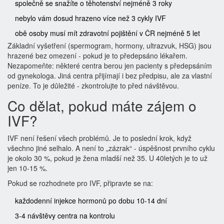
společně se snažíte o těhotenství nejméně 3 roky
nebylo vám dosud hrazeno více než 3 cykly IVF
obě osoby musí mít zdravotní pojištění v ČR nejméně 5 let
Základní vyšetření (spermogram, hormony, ultrazvuk, HSG) jsou
hrazené bez omezení - pokud je to předepsáno lékařem.
Nezapomeňte: některé centra berou jen pacienty s předepsáním
od gynekologa. Jiná centra přijímají i bez předpisu, ale za vlastní
peníze. To je důležité - zkontrolujte to před návštěvou.
Co dělat, pokud máte zájem o
IVF?
IVF není řešení všech problémů. Je to poslední krok, když
všechno jiné selhalo. A není to „zázrak“ - úspěšnost prvního cyklu
je okolo 30 %, pokud je žena mladší než 35. U 40letých je to už
jen 10-15 %.
Pokud se rozhodnete pro IVF, připravte se na:
každodenní injekce hormonů po dobu 10-14 dní
3-4 návštěvy centra na kontrolu