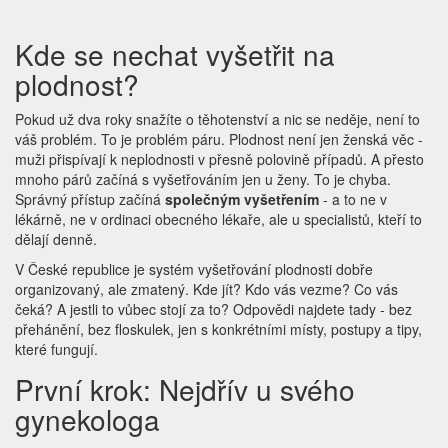
Kde se nechat vyšetřit na
plodnost?
Pokud už dva roky snažíte o těhotenství a nic se neděje, není to
váš problém. To je problém páru. Plodnost není jen ženská věc -
muži přispívají k neplodnosti v přesně polovině případů. A přesto
mnoho párů začíná s vyšetřováním jen u ženy. To je chyba.
Správný přístup začíná
společným vyšetřením
- a to ne v
lékárně, ne v ordinaci obecného lékaře, ale u specialistů, kteří to
dělají denně.
V České republice je systém vyšetřování plodnosti dobře
organizovaný, ale zmatený. Kde jít? Kdo vás vezme? Co vás
čeká? A jestli to vůbec stojí za to? Odpovědi najdete tady - bez
přehánění, bez floskulek, jen s konkrétními místy, postupy a tipy,
které fungují.
První krok: Nejdřív u svého
gynekologa