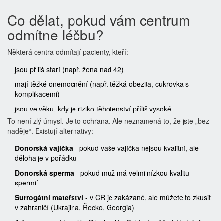
Co dělat, pokud vám centrum
odmítne léčbu?
Některá centra odmítají pacienty, kteří:
jsou příliš starí (např. žena nad 42)
mají těžké onemocnění (např. těžká obezita, cukrovka s
komplikacemi)
jsou ve věku, kdy je riziko těhotenství příliš vysoké
To není zlý úmysl. Je to ochrana. Ale neznamená to, že jste „bez
naděje“. Existují alternativy:
Donorská vajíčka
- pokud vaše vajíčka nejsou kvalitní, ale
děloha je v pořádku
Donorská sperma
- pokud muž má velmi nízkou kvalitu
spermií
Surrogátní mateřství
- v ČR je zakázané, ale můžete to zkusit
v zahraničí (Ukrajina, Řecko, Georgia)