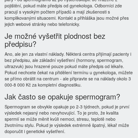
pojištění, pokud máte předpis od gynekologa. Odborníci zde
pracují s vysokým počtem případů a mají zkušenosti s
komplikovanými situacemi. Kontakt a přihláška jsou možné přes
jejich webové stránky nebo telefonicky.
Je možné vyšetřit plodnost bez
předpisu?
Ano, ale jen za vlastní náklady. Některá centra přijímají pacienty i
bez předpisu, ale základní vyšetření (hormony, spermogram,
ultrazvuk) jsou hrazené pouze pokud máte předpis od lékaře.
Pokud nechcete čekat na přidělení termínu u gynekologa, můžete
se přímo obrátit na centrum - ale připravte se na náklady okolo 3
000-8 000 Kč za kompletní diagnostiku.
Jak často se opakuje spermogram?
Spermogram se obvykle opakuje po 2-3 týdnech, pokud je první
výsledek nejasný nebo nevyhovující. To je proto, že kvalita
spermií se může měnit kvůli nemoci, stresu, teplotě nebo
životnímu stylu. Pokud je výsledek extrémně špatný, lékař může
doporučit i genetické vyšetření.