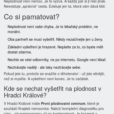
Neplodnost není nemoc. Je to výzva. A každý pár si ji řeší jinak.
Neexistuje „správná“ cesta. Existuje jen ta, která vám dává klid.
Co si pamatovat?
Neplodnost není vaše chyba. Je to lékařský problém, ne
morální.
Oba partneři se musí vyšetřit. Nikdy nezačínejte jen u ženy.
Základní vyšetření je hrazené. Neplatte za to, co byste měli
dostat zdarma.
Nechte se vést odborníky, ne po internetu. Google není lékař.
Neztrácejte naději - ale taky neztrácejte sebe.
Pokud jste tu, protože se snažíte o těhotenství - už jste silnější,
než si myslíte. A vyšetření není konec. Je to začátek.
Kde se nechat vyšetřit na plodnost v
Hradci Králové?
V Hradci Králové máte
První plodnostní centrum
, které je
součástí Krajské nemocnice. Nabízí kompletní diagnostiku pro
páry - od spermogramu až po hysteroskopii. Je hrazené z