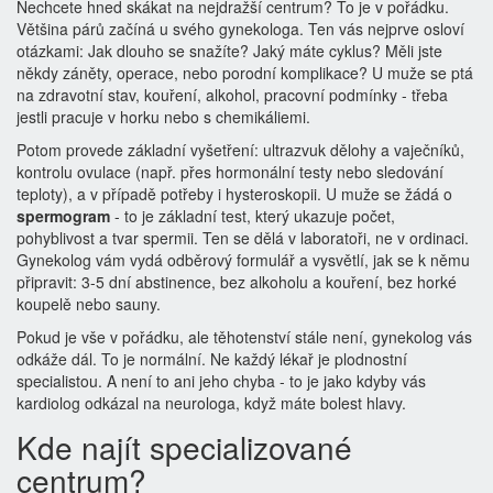
Nechcete hned skákat na nejdražší centrum? To je v pořádku.
Většina párů začíná u svého gynekologa. Ten vás nejprve osloví
otázkami: Jak dlouho se snažíte? Jaký máte cyklus? Měli jste
někdy záněty, operace, nebo porodní komplikace? U muže se ptá
na zdravotní stav, kouření, alkohol, pracovní podmínky - třeba
jestli pracuje v horku nebo s chemikáliemi.
Potom provede základní vyšetření: ultrazvuk dělohy a vaječníků,
kontrolu ovulace (např. přes hormonální testy nebo sledování
teploty), a v případě potřeby i hysteroskopii. U muže se žádá o
spermogram
- to je základní test, který ukazuje počet,
pohyblivost a tvar spermii. Ten se dělá v laboratoři, ne v ordinaci.
Gynekolog vám vydá odběrový formulář a vysvětlí, jak se k němu
připravit: 3-5 dní abstinence, bez alkoholu a kouření, bez horké
koupelě nebo sauny.
Pokud je vše v pořádku, ale těhotenství stále není, gynekolog vás
odkáže dál. To je normální. Ne každý lékař je plodnostní
specialistou. A není to ani jeho chyba - to je jako kdyby vás
kardiolog odkázal na neurologa, když máte bolest hlavy.
Kde najít specializované
centrum?