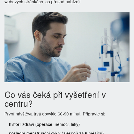
webových stránkách, co přesně nabízejí.
Co vás čeká při vyšetření v
centru?
První návštěva trvá obvykle 60-90 minut. Připravte si:
historii zdraví (operace, nemoci, léky)
poslední menstruační cykly (alespoň za 6 měsíců)