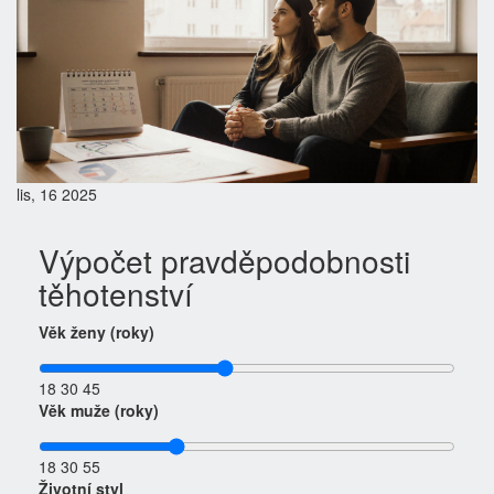
lis, 16 2025
Výpočet pravděpodobnosti
těhotenství
Věk ženy (roky)
18
30
45
Věk muže (roky)
18
30
55
Životní styl