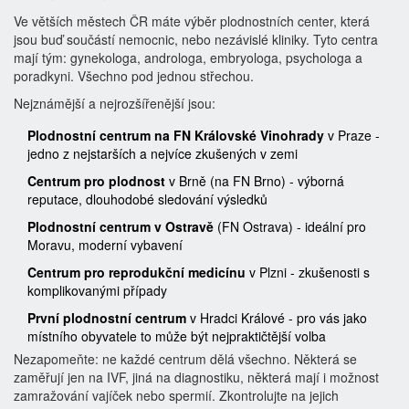
Ve větších městech ČR máte výběr plodnostních center, která
jsou buď součástí nemocnic, nebo nezávislé kliniky. Tyto centra
mají tým: gynekologa, androloga, embryologa, psychologa a
poradkyni. Všechno pod jednou střechou.
Nejznámější a nejrozšířenější jsou:
Plodnostní centrum na FN Královské Vinohrady
v Praze -
jedno z nejstarších a nejvíce zkušených v zemi
Centrum pro plodnost
v Brně (na FN Brno) - výborná
reputace, dlouhodobé sledování výsledků
Plodnostní centrum v Ostravě
(FN Ostrava) - ideální pro
Moravu, moderní vybavení
Centrum pro reprodukční medicínu
v Plzni - zkušenosti s
komplikovanými případy
První plodnostní centrum
v Hradci Králové - pro vás jako
místního obyvatele to může být nejpraktičtější volba
Nezapomeňte: ne každé centrum dělá všechno. Některá se
zaměřují jen na IVF, jiná na diagnostiku, některá mají i možnost
zamražování vajíček nebo spermií. Zkontrolujte na jejich