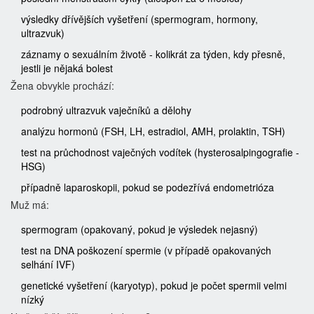
výsledky dřívějších vyšetření (spermogram, hormony,
ultrazvuk)
záznamy o sexuálním životě - kolikrát za týden, kdy přesně,
jestli je nějaká bolest
Žena obvykle prochází:
podrobný ultrazvuk vaječníků a dělohy
analýzu hormonů (FSH, LH, estradiol, AMH, prolaktin, TSH)
test na průchodnost vaječných vodítek (hysterosalpingografie -
HSG)
případně laparoskopii, pokud se podezřívá endometrióza
Muž má:
spermogram (opakovaný, pokud je výsledek nejasný)
test na DNA poškození spermie (v případě opakovaných
selhání IVF)
genetické vyšetření (karyotyp), pokud je počet spermii velmi
nízký