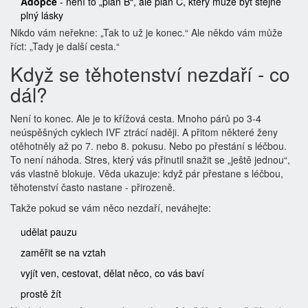
Adopce
- není to „plán B“, ale plán C, který může být stejně
plný lásky
Nikdo vám neřekne: „Tak to už je konec.“ Ale někdo vám může
říct: „Tady je další cesta.“
Když se těhotenství nezdaří - co
dál?
Není to konec. Ale je to křížová cesta. Mnoho párů po 3-4
neúspěšných cyklech IVF ztrácí naději. A přitom některé ženy
otěhotněly až po 7. nebo 8. pokusu. Nebo po přestání s léčbou.
To není náhoda. Stres, který vás přinutil snažit se „ještě jednou“,
vás vlastně blokuje. Věda ukazuje: když pár přestane s léčbou,
těhotenství často nastane - přirozeně.
Takže pokud se vám něco nezdaří, neváhejte:
udělat pauzu
zaměřit se na vztah
vyjít ven, cestovat, dělat něco, co vás baví
prostě žít