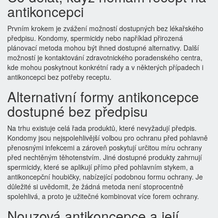
antikoncepci
Prvním krokem je zvážení možností dostupných bez lékařského
předpisu. Kondomy, spermicidy nebo například přirozená
plánovací metoda mohou být ihned dostupné alternativy. Další
možností je kontaktování zdravotnického poradenského centra,
kde mohou poskytnout konkrétní rady a v některých případech i
antikoncepci bez potřeby receptu.
Alternativní formy antikoncepce
dostupné bez předpisu
Na trhu existuje celá řada produktů, které nevyžadují předpis.
Kondomy jsou nejspolehlivější volbou pro ochranu před pohlavně
přenosnými infekcemi a zároveň poskytují určitou míru ochrany
před nechtěným těhotenstvím. Jiné dostupné produkty zahrnují
spermicidy, které se aplikují přímo před pohlavním stykem, a
antikoncepční houbičky, nabízející podobnou formu ochrany. Je
důležité si uvědomit, že žádná metoda není stoprocentně
spolehlivá, a proto je užitečné kombinovat více forem ochrany.
Nouzová antikoncepce a její