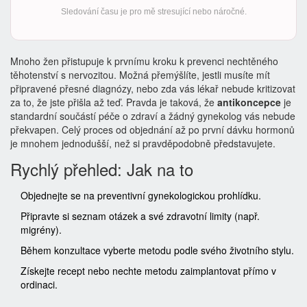
Sledování času je pro mě stresující nebo náročné.
Mnoho žen přistupuje k prvnímu kroku k prevenci nechtěného
těhotenství s nervozitou. Možná přemýšlíte, jestli musíte mít
připravené přesné diagnózy, nebo zda vás lékař nebude kritizovat
za to, že jste přišla až teď. Pravda je taková, že
antikoncepce
je
standardní součástí péče o zdraví a žádný gynekolog vás nebude
překvapen. Celý proces od objednání až po první dávku hormonů
je mnohem jednodušší, než si pravděpodobně představujete.
Rychlý přehled: Jak na to
Objednejte se na preventivní gynekologickou prohlídku.
Připravte si seznam otázek a své zdravotní limity (např.
migrény).
Během konzultace vyberte metodu podle svého životního stylu.
Získejte recept nebo nechte metodu zaimplantovat přímo v
ordinaci.