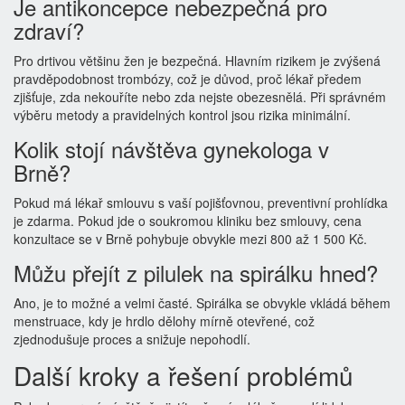
Je antikoncepce nebezpečná pro
zdraví?
Pro drtivou většinu žen je bezpečná. Hlavním rizikem je zvýšená
pravděpodobnost trombózy, což je důvod, proč lékař předem
zjišťuje, zda nekouříte nebo zda nejste obezesnělá. Při správném
výběru metody a pravidelných kontrol jsou rizika minimální.
Kolik stojí návštěva gynekologa v
Brně?
Pokud má lékař smlouvu s vaší pojišťovnou, preventivní prohlídka
je zdarma. Pokud jde o soukromou kliniku bez smlouvy, cena
konzultace se v Brně pohybuje obvykle mezi 800 až 1 500 Kč.
Můžu přejít z pilulek na spirálku hned?
Ano, je to možné a velmi časté. Spirálka se obvykle vkládá během
menstruace, kdy je hrdlo dělohy mírně otevřené, což
zjednodušuje proces a snižuje nepohodlí.
Další kroky a řešení problémů