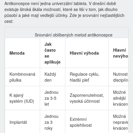
Antikoncepce není jedna univerzální tableta. V dnešní době
existuje široká škála možností, které se liší v tom, jak dlouho
působí a jaké mají vedlejší účinky. Zde je srovnání nejčastějších
cest:
Srovnání oblíbených metod antikoncepce
Jak
často
Hlavní
Metoda
Hlavní výhoda
se
nevýhod
aplikuje
Kombinovaná
Každý
Regulace cyklu,
Nutnost
pilulka
den
hladší pleť
disciplíny
Jednou
Možné
K ajaný
Zapomenutelnost,
za 3-5
silnější
systém (IUD)
vysoká účinnost
let
krvácení
Jednou
Možná
Extrémní
Implantát
za 3
nepravide
spolehlivost
roky
krvácení