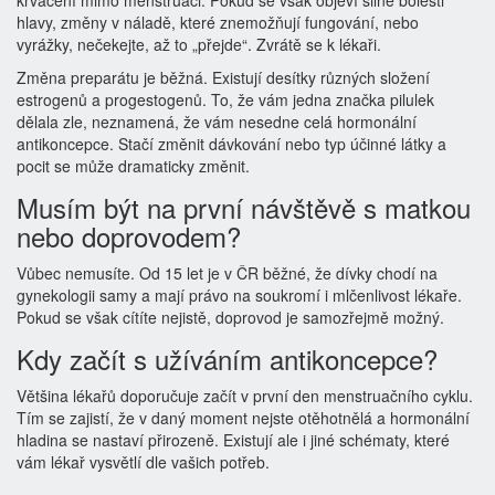
krvácení mimo menstruaci. Pokud se však objeví silné bolesti
hlavy, změny v náladě, které znemožňují fungování, nebo
vyrážky, nečekejte, až to „přejde“. Zvrátě se k lékaři.
Změna preparátu je běžná. Existují desítky různých složení
estrogenů a progestogenů. To, že vám jedna značka pilulek
dělala zle, neznamená, že vám nesedne celá hormonální
antikoncepce. Stačí změnit dávkování nebo typ účinné látky a
pocit se může dramaticky změnit.
Musím být na první návštěvě s matkou
nebo doprovodem?
Vůbec nemusíte. Od 15 let je v ČR běžné, že dívky chodí na
gynekologii samy a mají právo na soukromí i mlčenlivost lékaře.
Pokud se však cítíte nejistě, doprovod je samozřejmě možný.
Kdy začít s užíváním antikoncepce?
Většina lékařů doporučuje začít v první den menstruačního cyklu.
Tím se zajistí, že v daný moment nejste otěhotnělá a hormonální
hladina se nastaví přirozeně. Existují ale i jiné schématy, které
vám lékař vysvětlí dle vašich potřeb.