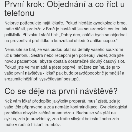
První krok: Objednání a co říct u
telefonu
Nejprve potřebujete najít lékaře. Pokud hledáte
gynekologie brno
,
máte štěstí, protože v Brně je hustá síť jak soukromých center, tak
poliklinik. Při volání stačí říct: „Dobrý den, chtěla bych se objednat
na preventivní prohlídku a konzultaci ohledně antikoncepce.“
Nemusíte se bát, že vás budou ptát na detaily vašeho soukromí
už u telefonu. Sestra nebo recepční jen potřebují vědět, zda jste
novou pacientkou, abyste dostala dostatečně dlouhý časový slot.
Pokud jste velmi mladá a jdete poprvé, můžete zmínit, že je to
vaše první návštěva - lékař pak bude pravděpodobně jemnější a
srozumitelnější při vysvětlování postupů.
Co se děje na první návštěvě?
Než vám lékař předepíše jakýkoliv preparát, musí zjistit, zda je
vaše tělo připraveno a zda nemáte kontraindikace.
Gynekologická
prohlídka
obvykle začíná anamnézou. Budou se vás ptát na
cyklus, zda je pravidelný, zda trpíte silnými bolestmi nebo zda
máte v rodině historii trombóz.