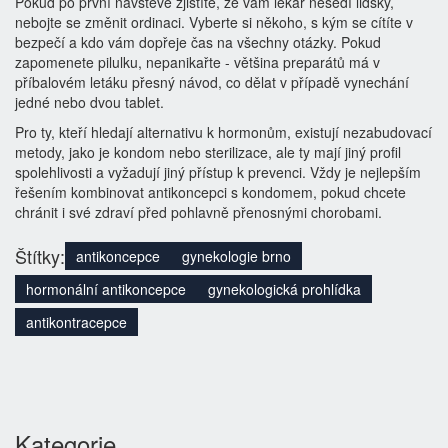
Pokud po první návštěvě zjistíte, že vám lékař nesedí lidsky,
nebojte se změnit ordinaci. Vyberte si někoho, s kým se cítíte v
bezpečí a kdo vám dopřeje čas na všechny otázky. Pokud
zapomenete pilulku, nepanikařte - většina preparátů má v
příbalovém letáku přesný návod, co dělat v případě vynechání
jedné nebo dvou tablet.
Pro ty, kteří hledají alternativu k hormonům, existují nezabudovací
metody, jako je kondom nebo sterilizace, ale ty mají jiný profil
spolehlivosti a vyžadují jiný přístup k prevenci. Vždy je nejlepším
řešením kombinovat antikoncepci s kondomem, pokud chcete
chránit i své zdraví před pohlavně přenosnými chorobami.
Štítky:
antikoncepce
gynekologie brno
hormonální antikoncepce
gynekologická prohlídka
antikontracepce
Kategorie