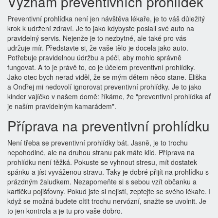
Význam preventivních prohlídek
Preventivní prohlídka není jen návštěva lékaře, je to váš důležitý
krok k udržení zdraví. Je to jako kdybyste poslali své auto na
pravidelný servis. Nejenže je to nezbytné, ale také pro vás
udržuje mír. Představte si, že vaše tělo je docela jako auto.
Potřebuje pravidelnou údržbu a péči, aby mohlo správně
fungovat. A to je právě to, co je účelem preventivní prohlídky.
Jako otec bych nerad viděl, že se mým dětem něco stane. Eliška
a Ondřej mi nedovolí ignorovat preventivní prohlídky. Je to jako
kinder vajíčko v našem domě: říkáme, že "preventivní prohlídka ať
je naším pravidelným kamarádem".
Příprava na preventivní prohlídku
Není třeba se preventivní prohlídky bát. Jasně, je to trochu
nepohodlné, ale na druhou stranu pak máte klid. Příprava na
prohlídku není těžká. Pokuste se vyhnout stresu, mít dostatek
spánku a jíst vyváženou stravu. Taky je dobré přijít na prohlídku s
prázdným žaludkem. Nezapomeňte si s sebou vzít občanku a
kartičku pojišťovny. Pokud jste si nejistí, zeptejte se svého lékaře. I
když se možná budete cítit trochu nervózní, snažte se uvolnit. Je
to jen kontrola a je tu pro vaše dobro.