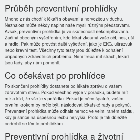
Průběh preventivní prohlídky
Mnoho z nás chodí k lékaři s obavami a nervozitou v duchu.
Neznalost může někdy naplnit naše mysli různými představami.
Avšak, preventivní prohlídka je ve skutečnosti nekomplikovaná.
Začíná obecným vyšetřením, kde lékař zkoumá vaše oči, nos, uši
a hrdlo. Pak může provést další vyšetření, jako je EKG, ultrazvuk
nebo krevní test. Všechny tyto testy jsou důležité k odhalení
případných zdravotních problémů. Není třeba mít strach, lékaři
jsou tady, aby nám pomohli.
Co očekávat po prohlídce
Po skončení prohlídky dostanete od lékaře zprávu o vašem
zdravotním stavu. Pokud všechno vyjde v pořádku, budete mít
mír a klid, že vše je v pořádku. Pokud je něco špatně, vaším
prvním krokem by mělo být, následovat lékařské rady a pokynů.
Preventivní prohlídka může odhalit nemoc ve velmi raném stádiu,
kdy je šance na úspěšnou léčbu nejvyšší. Proto je tak důležité
podrobit se těmto prohlídkám.
Preventivní prohlídka a životní