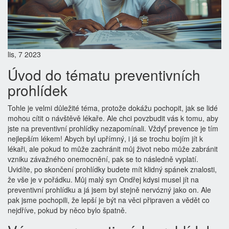
lis, 7 2023
Úvod do tématu preventivních
prohlídek
Tohle je velmi důležité téma, protože dokážu pochopit, jak se lidé
mohou cítit o návštěvě lékaře. Ale chci povzbudit vás k tomu, aby
jste na preventivní prohlídky nezapomínali. Vždyť prevence je tím
nejlepším lékem! Abych byl upřímný, i já se trochu bojím jít k
lékaři, ale pokud to může zachránit můj život nebo může zabránit
vzniku závažného onemocnění, pak se to následně vyplatí.
Uvidíte, po skončení prohlídky budete mít klidný spánek znalosti,
že vše je v pořádku. Můj malý syn Ondřej kdysi musel jít na
preventivní prohlídku a já jsem byl stejně nervózný jako on. Ale
pak jsme pochopili, že lepší je být na věci připraven a vědět co
nejdříve, pokud by něco bylo špatně.