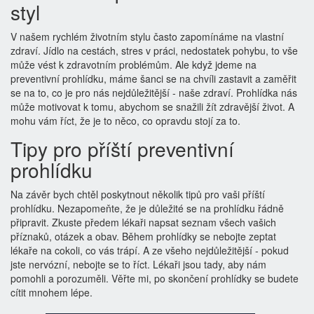
styl
V našem rychlém životním stylu často zapomínáme na vlastní
zdraví. Jídlo na cestách, stres v práci, nedostatek pohybu, to vše
může vést k zdravotním problémům. Ale když jdeme na
preventivní prohlídku, máme šanci se na chvíli zastavit a zaměřit
se na to, co je pro nás nejdůležitější - naše zdraví. Prohlídka nás
může motivovat k tomu, abychom se snažili žít zdravější život. A
mohu vám říct, že je to něco, co opravdu stojí za to.
Tipy pro příští preventivní
prohlídku
Na závěr bych chtěl poskytnout několik tipů pro vaši příští
prohlídku. Nezapomeňte, že je důležité se na prohlídku řádně
připravit. Zkuste předem lékaři napsat seznam všech vašich
příznaků, otázek a obav. Během prohlídky se nebojte zeptat
lékaře na cokoli, co vás trápí. A ze všeho nejdůležitější - pokud
jste nervózní, nebojte se to říct. Lékaři jsou tady, aby nám
pomohli a porozuměli. Věřte mi, po skončení prohlídky se budete
cítit mnohem lépe.