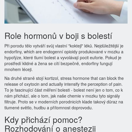
Role hormonů v boji s bolestí
Při porodu tělo vytváří svůj vlastní "koktejl" léků. Nejdůležitější je
endorfiny
, which are
endogenní opioidy produkované v mozku a
hypofýze, které tlumí bolest a vyvolávají pocit euforie
. Pokud je
prostředí klidné a žena se cítí bezpečně, endorfiny fungují
mnohem léceji.
Na druhé straně stojí
kortizol
, stress hormone that can block the
release of oxytocin and actually intensify the perception of pain.
To je fascinující část měření bolesti - bolest není jen o tom, co k
nám přichází, ale o tom, jak naše chemie v mozku tyto signály
filtruje. Proto se v moderních porodnicích klade takový důraz na
tlumené světlo, hudbu a přítomnost doprovodu.
Kdy přichází pomoc?
Rozhodování o anestezii