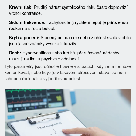
Krevní tlak:
Prudký nárůst systolického tlaku často doprovází
vrchol kontrakce.
Srdční frekvence:
Tachykardie (zrychlení tepu) je přirozenou
reakcí na stres a bolest.
Krytí a pocení:
Studený pot na čele nebo ztuhlost svalů v obliči
jsou jasné známky vysoké intenzity.
Dech:
Hyperventilace nebo krátké, přerušované nádechy
ukazují na limitu psychické odolnosti.
Tyto parametry jsou důležité hlavně v situacích, kdy žena nemůže
komunikovat, nebo když je v takovém stresovém stavu, že není
schopna racionálně vyjádřit svou bolest.