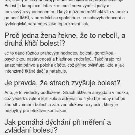
Bolest je komplexní interakce mezi nervovými signály a
mozkovým vyhodnocením. I když můžeme měřit aktivitu v mozku
pomocí fMRI, v porodnici se spoleháme na sebevyhodnocení a
fyziologické parametry jako tep a krevní tlak.
Proč jedna žena řekne, že to nebolí, a
druhá křičí bolestí?
Je to dáno různou prahovým hodnotou bolesti, genetikou,
psychickou nastaveností a hladinou endorfinů. Také hraje roli
anatomie pánve a poloha dítěte, což přímo ovlivňuje, kde a jak
intenzivně tkáně tlačí a natahuje.
Je pravda, že strach zvyšuje bolest?
Ano, je to vědecky podložené. Strach aktivuje amygdalu v mozku,
což vede k uvolení kortizolu a adrenalinu. Tyto hormony mohou
zhoršit vnímání bolesti a zároveň blokovat oxytocin, který je
nezbytný pro efektivní kontrakce.
Jak pomáhá dýchání při měření a
zvládání bolesti?