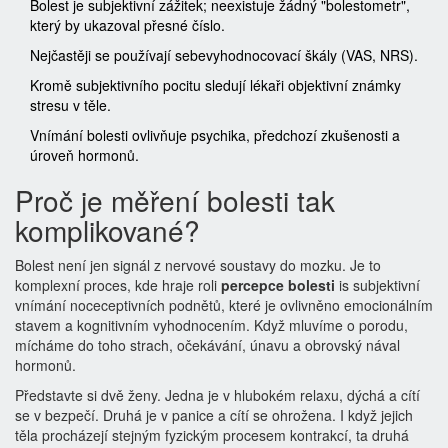
Bolest je subjektivní zážitek; neexistuje žádný "bolestometr",
který by ukazoval přesné číslo.
Nejčastěji se používají sebevyhodnocovací škály (VAS, NRS).
Kromě subjektivního pocitu sledují lékaři objektivní známky
stresu v těle.
Vnímání bolesti ovlivňuje psychika, předchozí zkušenosti a
úroveň hormonů.
Proč je měření bolesti tak
komplikované?
Bolest není jen signál z nervové soustavy do mozku. Je to
komplexní proces, kde hraje roli
percepce bolesti
is
subjektivní
vnímání noceceptivních podnětů, které je ovlivněno emocionálním
stavem a kognitivním vyhodnocením
. Když mluvíme o porodu,
mícháme do toho strach, očekávání, únavu a obrovský nával
hormonů.
Představte si dvě ženy. Jedna je v hlubokém relaxu, dýchá a cítí
se v bezpečí. Druhá je v panice a cítí se ohrožena. I když jejich
těla procházejí stejným fyzickým procesem kontrakcí, ta druhá