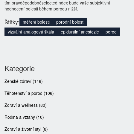
tím pravděpodobněselectedIndex bude vaše subjektivní
hodnocení bolesti během porodu nižší.
Štítky:
měření bolesti
porodní bolest
vizuální analogová škála
epidurální anestezie
porod
Kategorie
Ženské zdraví
(146)
Těhotenství a porod
(106)
Zdraví a wellness
(80)
Rodina a vztahy
(10)
Zdraví a životní styl
(8)