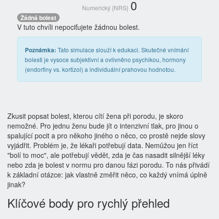
0
Numerický {NRS}
Žádná bolest
V tuto chvíli nepociťujete žádnou bolest.
Tato simulace slouží k edukaci. Skutečné vnímání
Poznámka:
bolesti je vysoce subjektivní a ovlivněno psychikou, hormony
(endorfiny vs. kortizol) a individuální prahovou hodnotou.
Zkusit popsat bolest, kterou cítí žena při porodu, je skoro
nemožné. Pro jednu ženu bude jít o intenzivní tlak, pro jinou o
spalující pocit a pro někoho jiného o něco, co prostě nejde slovy
vyjádřit. Problém je, že lékaři potřebují data. Nemůžou jen říct
"bolí to moc", ale potřebují vědět, zda je čas nasadit silnější léky
nebo zda je bolest v normu pro danou fázi porodu. To nás přivádí
k základní otázce: jak vlastně změřit něco, co každý vnímá úplně
jinak?
Klíčové body pro rychlý přehled