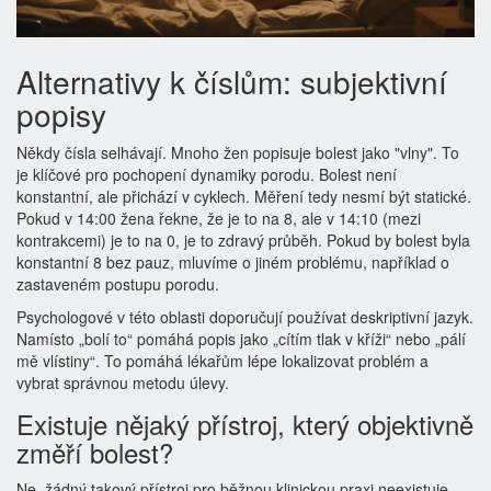
Alternativy k číslům: subjektivní
popisy
Někdy čísla selhávají. Mnoho žen popisuje bolest jako "vlny". To
je klíčové pro pochopení dynamiky porodu. Bolest není
konstantní, ale přichází v cyklech. Měření tedy nesmí být statické.
Pokud v 14:00 žena řekne, že je to na 8, ale v 14:10 (mezi
kontrakcemi) je to na 0, je to zdravý průběh. Pokud by bolest byla
konstantní 8 bez pauz, mluvíme o jiném problému, například o
zastaveném postupu porodu.
Psychologové v této oblasti doporučují používat deskriptivní jazyk.
Namísto „bolí to“ pomáhá popis jako „cítím tlak v kříži“ nebo „pálí
mě vlístiny“. To pomáhá lékařům lépe lokalizovat problém a
vybrat správnou metodu úlevy.
Existuje nějaký přístroj, který objektivně
změří bolest?
Ne, žádný takový přístroj pro běžnou klinickou praxi neexistuje.