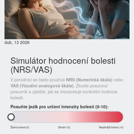
dub, 13 2026
Simulátor hodnocení bolesti
(NRS/VAS)
V porodnici se často používá
NRS (Numerická škála)
nebo
VAS (Vizuální analogová škála)
. Zkuste posunout
posuvník a zjistěte, jak se interpretuje konkrétní hodnota
bolesti.
Posuňte jezík pro určení intenzity bolesti (0-10):
Žádná bolest (0)
Střední (5)
Nejsilnější bolest (10)