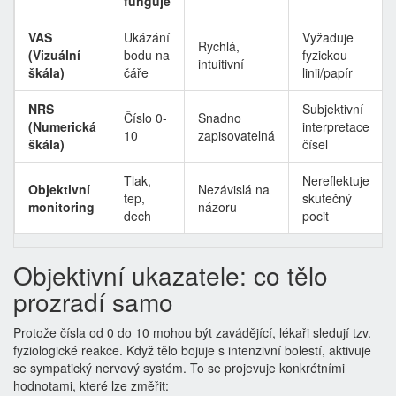
funguje
VAS
Ukázání
Vyžaduje
Rychlá,
(Vizuální
bodu na
fyzickou
intuitivní
škála)
čáře
linii/papír
NRS
Subjektivní
Číslo 0-
Snadno
(Numerická
interpretace
10
zapisovatelná
škála)
čísel
Tlak,
Nereflektuje
Objektivní
Nezávislá na
tep,
skutečný
monitoring
názoru
dech
pocit
Objektivní ukazatele: co tělo
prozradí samo
Protože čísla od 0 do 10 mohou být zavádějící, lékaři sledují tzv.
fyziologické reakce. Když tělo bojuje s intenzivní bolestí, aktivuje
se sympatický nervový systém. To se projevuje konkrétními
hodnotami, které lze změřit: