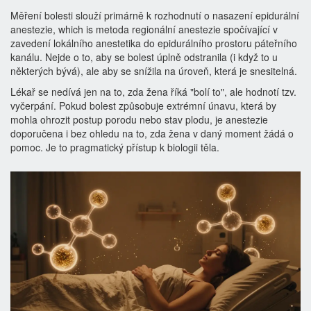
Měření bolesti slouží primárně k rozhodnutí o nasazení
epidurální
anestezie
, which is
metoda regionální anestezie spočívající v
zavedení lokálního anestetika do epidurálního prostoru páteřního
kanálu
. Nejde o to, aby se bolest úplně odstranila (i když to u
některých bývá), ale aby se snížila na úroveň, která je snesitelná.
Lékař se nedívá jen na to, zda žena říká "bolí to", ale hodnotí tzv.
vyčerpání. Pokud bolest způsobuje extrémní únavu, která by
mohla ohrozit postup porodu nebo stav plodu, je anestezie
doporučena i bez ohledu na to, zda žena v daný moment žádá o
pomoc. Je to pragmatický přístup k biologii těla.