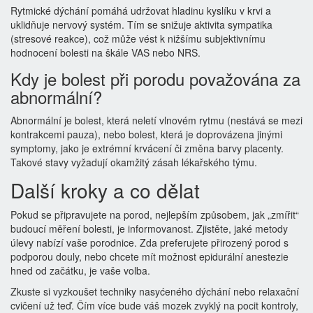
Rytmické dýchání pomáhá udržovat hladinu kyslíku v krvi a
uklidňuje nervový systém. Tím se snižuje aktivita sympatika
(stresové reakce), což může vést k nižšímu subjektivnímu
hodnocení bolesti na škále VAS nebo NRS.
Kdy je bolest při porodu považována za
abnormální?
Abnormální je bolest, která neletí vlnovém rytmu (nestává se mezi
kontrakcemi pauza), nebo bolest, která je doprovázena jinými
symptomy, jako je extrémní krvácení či změna barvy placenty.
Takové stavy vyžadují okamžitý zásah lékařského týmu.
Další kroky a co dělat
Pokud se připravujete na porod, nejlepším způsobem, jak „zmířit“
budoucí měření bolesti, je informovanost. Zjistěte, jaké metody
úlevy nabízí vaše porodnice. Zda preferujete přirozený porod s
podporou douly, nebo chcete mít možnost epidurální anestezie
hned od začátku, je vaše volba.
Zkuste si vyzkoušet techniky nasyćeného dýchání nebo relaxační
cvičení už teď. Čím více bude váš mozek zvyklý na pocit kontroly,