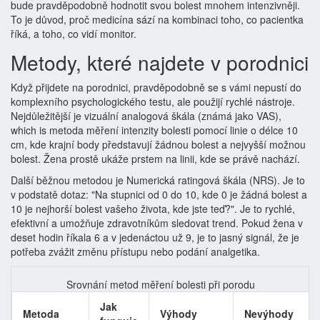
bude pravděpodobně hodnotit svou bolest mnohem intenzivněji.
To je důvod, proč medicína sází na kombinaci toho, co pacientka
říká, a toho, co vidí monitor.
Metody, které najdete v porodnici
Když přijdete na porodnici, pravděpodobně se s vámi nepustí do
komplexního psychologického testu, ale použijí rychlé nástroje.
Nejdůležitější je
vizuální analogová škála
(známá jako
VAS
),
which is
metoda měření intenzity bolesti pomocí linie o délce 10
cm, kde krajní body představují žádnou bolest a nejvyšší možnou
bolest
. Žena prostě ukáže prstem na linii, kde se právě nachází.
Další běžnou metodou je Numerická ratingová škála (NRS). Je to
v podstatě dotaz: "Na stupnici od 0 do 10, kde 0 je žádná bolest a
10 je nejhorší bolest vašeho života, kde jste teď?". Je to rychlé,
efektivní a umožňuje zdravotníkům sledovat trend. Pokud žena v
deset hodin říkala 6 a v jedenáctou už 9, je to jasný signál, že je
potřeba zvážit změnu přístupu nebo podání analgetika.
Srovnání metod měření bolesti při porodu
Jak
Metoda
Výhody
Nevýhody