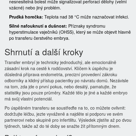
nesnesitelná bolest může signalizovat perforaci dělohy (velmi
vzácné) nebo jiný problém.
Prudká horečka:
Teplota nad 38 °C může naznačovat infekci.
Silné nafouknutí a dušnost:
Příznaky syndromu
hyperstimulace vaječníků (OHSS), který se může objevit hlavně
po transferu čerstvého embrya.
Shrnutí a další kroky
Transfer embryí je technicky jednoduchý, ale emocionálně
zásadní krok na cestě k rodičovství. Klíčem k úspěchu je
důsledná příprava endometria, precizní provedení zákroku
odborníky a klidný přístup pacientky po návratu domů. Nezávisle
na tom, zda jde o první pokus, nebo desátý, pamatujte, že
statistiky jsou pouze průměry. Každé tělo je jiné a každé embryo
má svůj vlastní potenciál.
Po úspěšném transferu se soustřeďte na to, co můžete ovlivnit:
dodržujte léčbu, jezte vyváženě a najděte si podporu ve svém
partnerovi nebo skupině pro infertilitu. Výsledek zjistíte až po dvou
týdnech, takže až do té doby se snažte žít přítomným dnem.