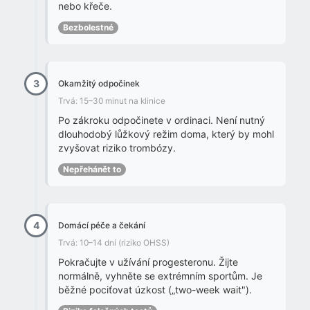
nebo křeče.
Bezbolestné
3
Okamžitý odpočinek
Trvá: 15–30 minut na klinice
Po zákroku odpočinete v ordinaci. Není nutný
dlouhodobý lůžkový režim doma, který by mohl
zvyšovat riziko trombózy.
Nepřehánět to
4
Domácí péče a čekání
Trvá: 10–14 dní (riziko OHSS)
Pokračujte v užívání progesteronu. Žijte
normálně, vyhněte se extrémním sportům. Je
běžné pociťovat úzkost („two-week wait").