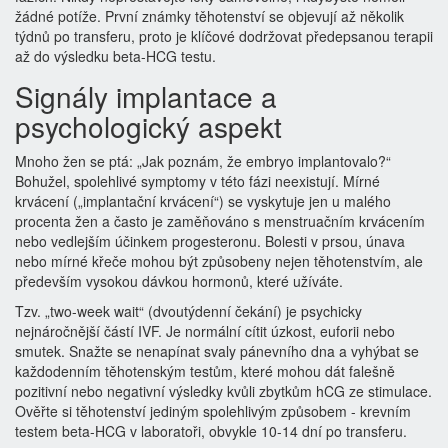
žádné potíže. První známky těhotenství se objevují až několik
týdnů po transferu, proto je klíčové dodržovat předepsanou terapii
až do výsledku beta-HCG testu.
Signály implantace a
psychologický aspekt
Mnoho žen se ptá: „Jak poznám, že embryo implantovalo?“
Bohužel, spolehlivé symptomy v této fázi neexistují. Mírné
krvácení („implantační krvácení“) se vyskytuje jen u malého
procenta žen a často je zaměňováno s menstruačním krvácením
nebo vedlejším účinkem progesteronu. Bolesti v prsou, únava
nebo mírné křeče mohou být způsobeny nejen těhotenstvím, ale
především vysokou dávkou hormonů, které užíváte.
Tzv. „two-week wait“ (dvoutýdenní čekání) je psychicky
nejnáročnější částí IVF. Je normální cítit úzkost, euforii nebo
smutek. Snažte se nenapínat svaly pánevního dna a vyhýbat se
každodenním těhotenským testům, které mohou dát falešně
pozitivní nebo negativní výsledky kvůli zbytkům hCG ze stimulace.
Ověřte si těhotenství jediným spolehlivým způsobem - krevním
testem beta-HCG v laboratoři, obvykle 10-14 dní po transferu.