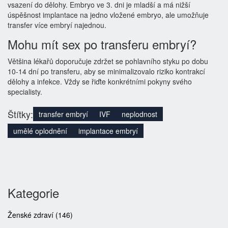
vsazení do dělohy. Embryo ve 3. dni je mladší a má nižší
úspěšnost implantace na jedno vložené embryo, ale umožňuje
transfer více embryí najednou.
Mohu mít sex po transferu embryí?
Většina lékařů doporučuje zdržet se pohlavního styku po dobu
10-14 dní po transferu, aby se minimalizovalo riziko kontrakcí
dělohy a infekce. Vždy se řiďte konkrétními pokyny svého
specialisty.
Štítky:
transfer embryí
IVF
neplodnost
umělé oplodnění
implantace embryí
Kategorie
Ženské zdraví
(146)