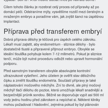
Cílem tohoto článku je rozebrat celý proces od přípravky až po
domácí péči. Odstraníme mýty, vysvětlíme rozdíl mezi čerstvým a
mraženým embryo a poradíme vám, jak zvýšit šanci na úspěšnou
implantaci.
Příprava před transferem embryí
Dobrá příprava dělohy je klíčová pro úspěch celého zákroku.
Lékaři musí zajistit, aby endometrium - sliznice dělohy - bylo
dostatečně tlusté a připravené přijmout embryo. Obvykle se
ideální tloušťka pohybuje kolem 7-12 milimetrů. Pokud je sliznice
tenčí, může být nutné proceduru odložit nebo upravit hormonální
podporu.
Před samotným transferem obvykle absolvujete kontrolní
ultrazvukové vyšetření. Jeho účelem je ověřit stav děložního
čípku a změřit tloušťku endometria. Součástí přípravy je také
náplastování močového měchýře. Zní to divně, ale plný močový
měchýř tlačí dělohu do pozice, která umožňuje lékaři snadnější a
bezpečnější průnik sondou. Běžně se doporučuje vypít asi 500 ml
vody jednu hodinu před zákrokem a nepíchat si. Některé kliniky
mohou požadovat i hladovění, zejména pokud by byl plánován