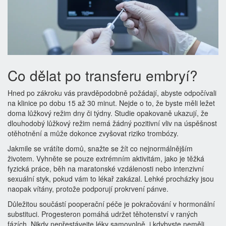
Co dělat po transferu embryí?
Hned po zákroku vás pravděpodobně požádají, abyste odpočívali
na klinice po dobu 15 až 30 minut. Nejde o to, že byste měli ležet
doma lůžkový režim dny či týdny. Studie opakovaně ukazují, že
dlouhodobý lůžkový režim nemá žádný pozitivní vliv na úspěšnost
otěhotnění a může dokonce zvyšovat riziko trombózy.
Jakmile se vrátíte domů, snažte se žít co nejnormálnějším
životem. Vyhněte se pouze extrémním aktivitám, jako je těžká
fyzická práce, běh na maratonské vzdálenosti nebo intenzivní
sexuální styk, pokud vám to lékař zakázal. Lehké procházky jsou
naopak vítány, protože podporují prokrvení pánve.
Důležitou součástí pooperační péče je pokračování v hormonální
substituci. Progesteron pomáhá udržet těhotenství v raných
fázích. Nikdy nepřestávejte léky samovolně, i kdybyste neměli