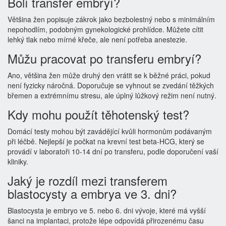
Bolí transfer embryí?
Většina žen popisuje zákrok jako bezbolestný nebo s minimálním
nepohodlím, podobným gynekologické prohlídce. Můžete cítit
lehký tlak nebo mírné křeče, ale není potřeba anestezie.
Můžu pracovat po transferu embryí?
Ano, většina žen může druhý den vrátit se k běžné práci, pokud
není fyzicky náročná. Doporučuje se vyhnout se zvedání těžkých
břemen a extrémnímu stresu, ale úplný lůžkový režim není nutný.
Kdy mohu použít těhotenský test?
Domácí testy mohou být zavádějící kvůli hormonům podávaným
při léčbě. Nejlepší je počkat na krevní test beta-HCG, který se
provádí v laboratoři 10-14 dní po transferu, podle doporučení vaší
kliniky.
Jaký je rozdíl mezi transferem
blastocysty a embrya ve 3. dni?
Blastocysta je embryo ve 5. nebo 6. dni vývoje, které má vyšší
šanci na implantaci, protože lépe odpovídá přirozenému času