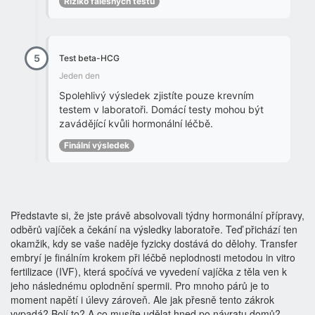
Riziko falešných testů
5
Test beta-HCG
Jeden den
Spolehlivý výsledek zjistíte pouze krevním
testem v laboratoři. Domácí testy mohou být
zavádějící kvůli hormonální léčbě.
Finální výsledek
Představte si, že jste právě absolvovali týdny hormonální přípravy,
odběrů vajíček a čekání na výsledky laboratoře. Teď přichází ten
okamžik, kdy se vaše naděje fyzicky dostává do dělohy. Transfer
embryí je finálním krokem při léčbě neplodnosti metodou
in vitro
fertilizace
(IVF), která spočívá ve vyvedení vajíčka z těla ven k
jeho následnému oplodnění spermii.
Pro mnoho párů je to
moment napětí i úlevy zároveň. Ale jak přesně tento zákrok
vypadá? Bolí to? A co musíte udělat hned po návratu domů?