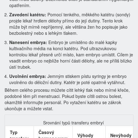
opatřením.
Zavedení katétru:
Pomocí tenkého, měkkého katétru (sondy)
projde lékař hrdlem dělohy přímo do její dutiny. Tento krok
může být mírně nepříjemný, ale většina žen ho popisuje jako
bezbolestný nebo s lehkým tlakem.
Nanesení embrya:
Embryo je umístěno do malé kapky
kultivačního média na konci katétru. Pod ultrazvukovou
kontrolou lékař přesně určí místo, kam embryo umístit. Cílem je
vsadit embryo co nejblíže horní části dělohy, ale ne příliš blízko
ústí trubek.
Uvolnění embrya:
Jemným stiskem pístu syringy je embryo
uvolněno do děložní dutiny. Katétr je poté opatrně vytáhnut.
Během celého procesu můžete cítit lehký tlak nebo mírné křeče,
podobné těm při menstruaci. Pokud byste cítili ostrou bolest,
okamžitě informujte personál. Po vytažení katétru se zákrok
ukončuje a můžete vstat.
Srovnání typů transferu embryí
Typ
Časový
Výhody
Nevýhody