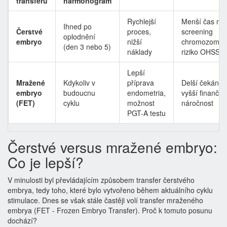
transferu
harmonogram
Rychlejší
Menší čas na
Ihned po
Čerstvé
proces,
screening
oplodnění
embryo
nižší
chromozomů,
(den 3 nebo 5)
náklady
riziko OHSS
Lepší
Mražené
Kdykoliv v
příprava
Delší čekání,
embryo
budoucnu
endometria,
vyšší finanční
(FET)
cyklu
možnost
náročnost
PGT-A testu
Čerstvé versus mražené embryo:
Co je lepší?
V minulosti byl převládajícím způsobem transfer čerstvého
embrya, tedy toho, které bylo vytvořeno během aktuálního cyklu
stimulace. Dnes se však stále častěji volí
transfer mraženého
embrya
(FET - Frozen Embryo Transfer).
Proč k tomuto posunu
dochází?