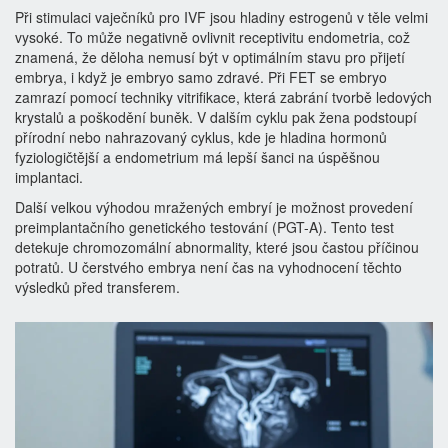
Při stimulaci vaječníků pro IVF jsou hladiny estrogenů v těle velmi
vysoké. To může negativně ovlivnit receptivitu endometria, což
znamená, že děloha nemusí být v optimálním stavu pro přijetí
embrya, i když je embryo samo zdravé. Při FET se embryo
zamrazí pomocí techniky
vitrifikace
, která zabrání tvorbě ledových
krystalů a poškodění buněk.
V dalším cyklu pak žena podstoupí
přírodní nebo nahrazovaný cyklus, kde je hladina hormonů
fyziologičtější a endometrium má lepší šanci na úspěšnou
implantaci.
Další velkou výhodou mražených embryí je možnost provedení
preimplantačního genetického testování
(PGT-A). Tento test
detekuje chromozomální abnormality, které jsou častou příčinou
potratů. U čerstvého embrya není čas na vyhodnocení těchto
výsledků před transferem.