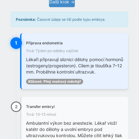
Další krok →
Poznámka:
Časové údaje se liší podle typu embrya.
1
Příprava endometria
Trvá: Týden po odběru vajíček
Lékaři připravují sliznici dělohy pomocí hormonů
(estrogeny/progesteron). Cílem je tloušťka 7–12
mm. Proběhne kontrolní ultrazvuk.
Klíčové: Plný močový měchýř
2
Transfer embryí
Trvá: 10–15 minut
Ambulantní výkon bez anestezie. Lékař vloží
katétr do dělohy a uvolní embryo pod
ultrazvukovou kontrolou. Můžete cítit lehký tlak