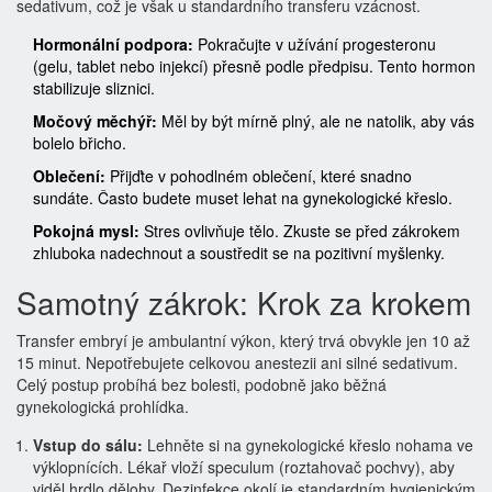
sedativum, což je však u standardního transferu vzácnost.
Hormonální podpora:
Pokračujte v užívání progesteronu
(gelu, tablet nebo injekcí) přesně podle předpisu. Tento hormon
stabilizuje sliznici.
Močový měchýř:
Měl by být mírně plný, ale ne natolik, aby vás
bolelo břicho.
Oblečení:
Přijďte v pohodlném oblečení, které snadno
sundáte. Často budete muset lehat na gynekologické křeslo.
Pokojná mysl:
Stres ovlivňuje tělo. Zkuste se před zákrokem
zhluboka nadechnout a soustředit se na pozitivní myšlenky.
Samotný zákrok: Krok za krokem
Transfer embryí je ambulantní výkon, který trvá obvykle jen 10 až
15 minut. Nepotřebujete celkovou anestezii ani silné sedativum.
Celý postup probíhá bez bolesti, podobně jako běžná
gynekologická prohlídka.
Vstup do sálu:
Lehněte si na gynekologické křeslo nohama ve
výklopnících. Lékař vloží speculum (roztahovač pochvy), aby
viděl hrdlo dělohy. Dezinfekce okolí je standardním hygienickým