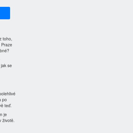
z toho,
V Praze
ebné?
e
 jak se
polehlivé
a po
vě teď.
m je
 životě.