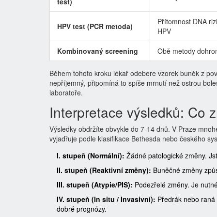
test)
Přítomnost DNA rizi
HPV test (PCR metoda)
HPV
Kombinovaný screening
Obě metody dohr
Během tohoto kroku lékař odebere vzorek buněk z pov
nepříjemný, připomíná to spíše mrnutí než ostrou bole
laboratoře.
Interpretace výsledků: Co 
Výsledky obdržíte obvykle do 7-14 dnů. V Praze mnohé 
vyjadřuje podle klasifikace Bethesda nebo českého sys
I. stupeň (Normální):
Žádné patologické změny. Jste
II. stupeň (Reaktivní změny):
Buněčné změny způso
III. stupeň (Atypie/PIS):
Podezřelé změny. Je nutné 
IV. stupeň (In situ / Invasivní):
Předrák nebo raná 
dobré prognózy.