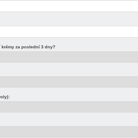
í krémy za poslední 3 dny?
oly):