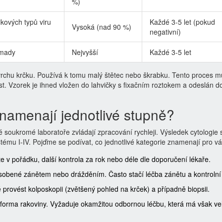
%)
kových typů viru
Každé 3-5 let (pokud
Vysoká (nad 90 %)
negativní)
omady
Nejvyšší
Každé 3-5 let
rchu krčku. Používá k tomu malý štětec nebo škrabku. Tento proces m
st. Vzorek je ihned vložen do lahvičky s fixačním roztokem a odeslán d
znamenají jednotlivé stupně?
soukromé laboratoře zvládají zpracování rychleji. Výsledek cytologie 
tému I-IV. Pojďme se podívat, co jednotlivé kategorie znamenají pro vá
 v pořádku, další kontrola za rok nebo déle dle doporučení lékaře.
bené zánětem nebo drážděním. Často stačí léčba zánětu a kontrolní
provést kolposkopii (zvětšený pohled na krček) a případně biopsii.
forma rakoviny. Vyžaduje okamžitou odbornou léčbu, která má však ve