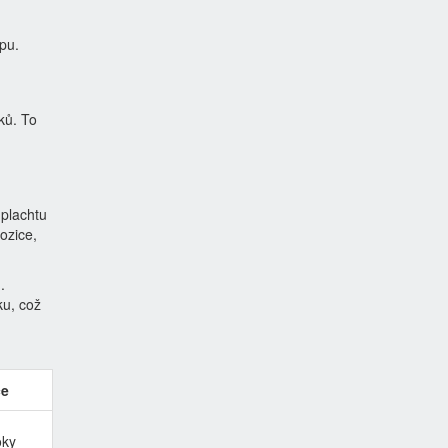
pu.
ků. To
 plachtu
ozice,
.
ku, což
ce
oky