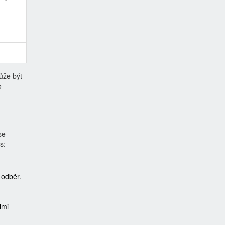
ůže být
o
se
s:
 odběr.
lmi