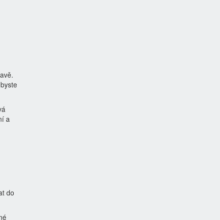
ravě.
 byste
vá
ní a
at do
né