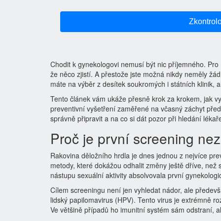
Zkontrolo
Chodit k gynekologovi nemusí být nic příjemného. Pro
že něco zjistí. A přestože jste možná nikdy neměly žád
máte na výběr z desítek soukromých i státních klinik, a
Tento článek vám ukáže přesně krok za krokem, jak 
preventivní vyšetření zaměřené na včasný záchyt před
správně připravit a na co si dát pozor při hledání lékař
Proč je první screening ne
Rakovina děložního hrdla je dnes jednou z nejvíce pre
metody, které dokážou odhalit změny ještě dříve, než
nástupu sexuální aktivity absolvovala první gynekologi
Cílem screeningu není jen vyhledat nádor, ale předevší
lidský papilomavirus (HPV). Tento virus je extrémně roz
Ve většině případů ho imunitní systém sám odstraní, a