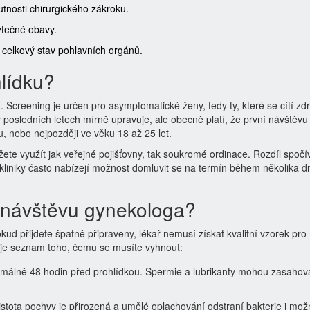
utnosti chirurgického zákroku.
ytečné obavy.
 celkový stav pohlavních orgánů.
hlídku?
 Screening je určen pro asymptomatické ženy, tedy ty, které se cítí zd
 posledních letech mírně upravuje, ale obecně platí, že první návštěvu
, nebo nejpozději ve věku 18 až 25 let.
ete využít jak veřejné pojišťovny, tak soukromé ordinace. Rozdíl spočí
liniky často nabízejí možnost domluvit se na termín během několika d
a návštěvu gynekologa?
kud přijdete špatně připraveny, lékař nemusí získat kvalitní vzorek pro
 je seznam toho, čemu se musíte vyhnout:
málně 48 hodin před prohlídkou. Spermie a lubrikanty mohou zasahov
stota pochvy je přirozená a umělé oplachování odstraní bakterie i mož