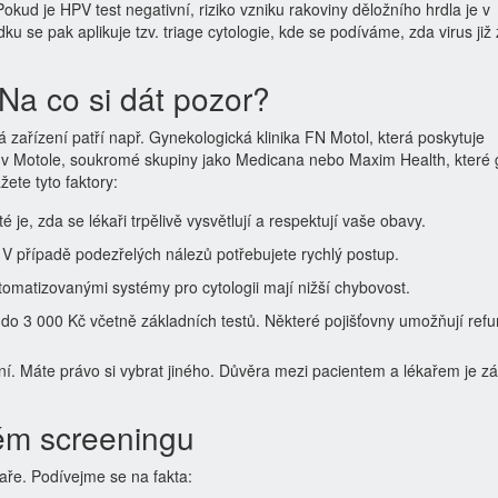
okud je HPV test negativní, riziko vzniku rakoviny děložního hrdla je v
dku se pak aplikuje tzv. triage cytologie, kde se podíváme, zda virus již
Na co si dát pozor?
 zařízení patří např.
Gynekologická klinika FN Motol
, která poskytuje
 v Motole
,
soukromé skupiny jako
Medicana
nebo
Maxim Health
, které
žete tyto faktory:
 je, zda se lékaři trpělivě vysvětlují a respektují vaše obavy.
V případě podezřelých nálezů potřebujete rychlý postup.
omatizovanými systémy pro cytologii mají nižší chybovost.
o 3 000 Kč včetně základních testů. Některé pojišťovny umožňují refu
lní. Máte právo si vybrat jiného. Důvěra mezi pacientem a lékařem je 
ém screeningu
kaře. Podívejme se na fakta: