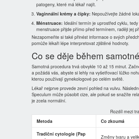
patogeny, které má lékař najít.
Vaginnální krémy a čípky:
Nepoužívejte žádné loká
Ménstruace:
Ideální termín je uprostřed cyklu, ted
menstruace přijde přímo před termínem, raději jej p
Nezapomeňte si také přinést informace o svých předch
pomůže lékaři lépe interpretovat zjištěné hodnoty.
Co se děje během samotné
Samotná procedura trvá obvykle 10 až 15 minut. Začně
a požádá vás, abyste si lehly na vyšetřovací lůžko noh
kterou používají gynekologové po celém světě.
Lékař nejprve provede zevní pohled na vulvu. Následně 
Speculum může působit cize, ale pokud se snažíte rela
je zcela normální.
Rozdíl mezi tr
Metoda
Co zkoumá
Tradiční cytologie (Pap
Změny tvaru a veli