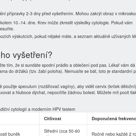
lní přípravky 2-3 dny před vyšetřením. Mohou zakrýt obraz v mikrosko
y kolem 10.-14. dne. Krev může zkreslit výsledky cytologie. Pokud vám
řesuňte.
ozích výskutcích, pokud nějaké máte, a seznam aktuálně užívaných lé
ho vyšetření?
te tím, že si sundáte spodní prádlo a oblečení pod pas. Lékař vám dá
ama do držáků (tzv. žabí poloha). Nemusíte se bát, toto je standardní p
použije speculum (rozšiřovač vagíny), aby viděl cervix (krček děložní)
xovat a hluboce dýchat, nepocítíte žádnou bolest. Můžete mít pocit tla
adiční cytologií a moderním HPV testem
Citlivost
Doporučená frekven
Střední (cca 50-60
kosti buněk
Ročně nebo každé 2 r