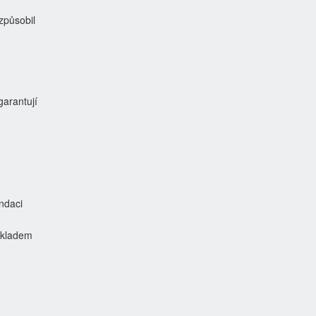
 způsobil
 garantují
ndaci
základem