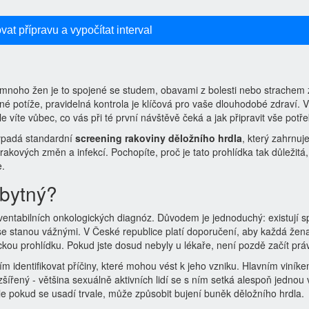
vat přípravu a vypočítat interval
 mnoho žen je to spojené se studem, obavami z bolesti nebo strachem 
né potíže, pravidelná kontrola je klíčová pro vaše dlouhodobé zdraví. 
le víte vůbec, co vás při té první návštěvě čeká a jak připravit vše potř
vypadá standardní
screening rakoviny děložního hrdla
, který zahrnuj
rakových změn a infekcí
.
Pochopíte, proč je tato prohlídka tak důležitá,
e.
zbytný?
ventabilních onkologických diagnóz. Důvodem je jednoduchý: existují s
 se stanou vážnými. V České republice platí doporučení, aby každá žen
ckou prohlídku. Pokud jste dosud nebyly u lékaře, není pozdě začít prá
m identifikovat příčiny, které mohou vést k jeho vzniku. Hlavním viníke
šířený - většina sexuálně aktivních lidí se s ním setká alespoň jednou v
le pokud se usadí trvale, může způsobit bujení buněk děložního hrdla.