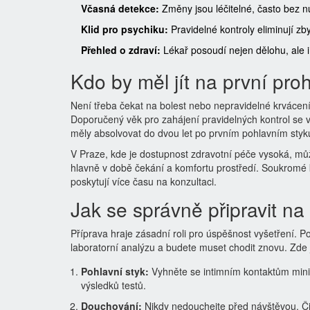
Včasná detekce:
Změny jsou léčitelné, často bez n
Klid pro psychiku:
Pravidelné kontroly eliminují zb
Přehled o zdraví:
Lékař posoudí nejen dělohu, ale i
Kdo by měl jít na první pro
Není třeba čekat na bolest nebo nepravidelné krvácení.
Doporučený věk pro zahájení pravidelných kontrol se v
měly absolvovat do dvou let po prvním pohlavním styku
V Praze, kde je dostupnost zdravotní péče vysoká, můž
hlavně v době čekání a komfortu prostředí. Soukromé k
poskytují více času na konzultaci.
Jak se správně připravit n
Příprava hraje zásadní roli pro úspěšnost vyšetření. Po
laboratorní analýzu a budete muset chodit znovu. Zde
Pohlavní styk:
Vyhněte se intimním kontaktům mini
výsledků testů.
Douchování:
Nikdy nedouchejte před návštěvou. Či