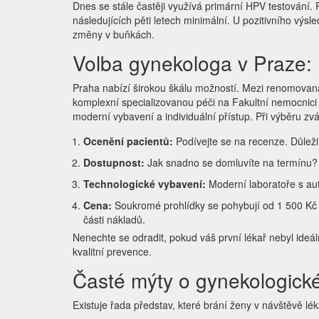
Dnes se stále častěji využívá primární HPV testování. P
následujících pěti letech minimální. U pozitivního výsle
změny v buňkách.
Volba gynekologa v Praze: 
Praha nabízí širokou škálu možností. Mezi renomovaná
komplexní specializovanou péči na Fakultní nemocnici
moderní vybavení a individuální přístup
.
Při výběru zvá
Ocenění pacientů:
Podívejte se na recenze. Důležité
Dostupnost:
Jak snadno se domluvíte na termínu? 
Technologické vybavení:
Moderní laboratoře s aut
Cena:
Soukromé prohlídky se pohybují od 1 500 Kč d
části nákladů.
Nenechte se odradit, pokud váš první lékař nebyl ideá
kvalitní prevence.
Časté mýty o gynekologick
Existuje řada představ, které brání ženy v návštěvě lé