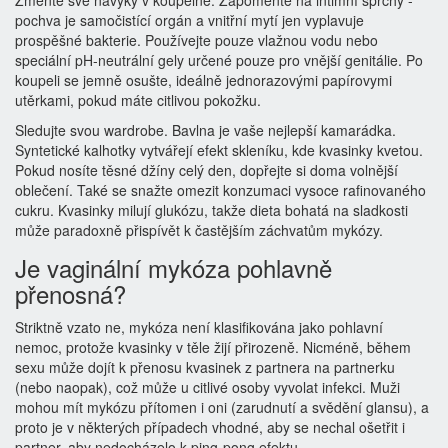
Změňte své návyky v koupelně. Zapomeňte na intimní sprchy -
pochva je samočistící orgán a vnitřní mytí jen vyplavuje
prospěšné bakterie. Používejte pouze vlažnou vodu nebo
speciální pH-neutrální gely určené pouze pro vnější genitálie. Po
koupeli se jemně osušte, ideálně jednorazovými papírovymi
utěrkami, pokud máte citlivou pokožku.
Sledujte svou wardrobe. Bavlna je vaše nejlepší kamarádka.
Syntetické kalhotky vytvářejí efekt skleníku, kde kvasinky kvetou.
Pokud nosíte těsné džíny celý den, dopřejte si doma volnější
oblečení. Také se snažte omezit konzumaci vysoce rafinovaného
cukru. Kvasinky milují glukózu, takže dieta bohatá na sladkosti
může paradoxně přispívět k častějším záchvatům mykózy.
Je vaginální mykóza pohlavně
přenosná?
Striktně vzato ne, mykóza není klasifikována jako pohlavní
nemoc, protože kvasinky v těle žijí přirozeně. Nicméně, během
sexu může dojít k přenosu kvasinek z partnera na partnerku
(nebo naopak), což může u citlivé osoby vyvolat infekci. Muži
mohou mít mykózu přítomen i oni (zarudnutí a svědění glansu), a
proto je v některých případech vhodné, aby se nechal ošetřit i
partner, aby nedocházelo k ping-pong efektu.