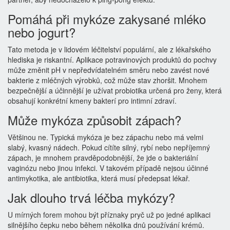
Pomáhá při mykóze zakysané mléko
nebo jogurt?
Tato metoda je v lidovém léčitelství populární, ale z lékařského
hlediska je riskantní. Aplikace potravinových produktů do pochvy
může změnit pH v nepředvídatelném směru nebo zavést nové
bakterie z mléčných výrobků, což může stav zhoršit. Mnohem
bezpečnější a účinnější je užívat probiotika určená pro ženy, která
obsahují konkrétní kmeny bakterí pro intimní zdraví.
Může mykóza způsobit zápach?
Většinou ne. Typická mykóza je bez zápachu nebo má velmi
slabý, kvasný nádech. Pokud cítíte silný, rybí nebo nepříjemný
zápach, je mnohem pravděpodobnější, že jde o bakteriální
vaginózu nebo jinou infekci. V takovém případě nejsou účinné
antimykotika, ale antibiotika, která musí předepsat lékař.
Jak dlouho trvá léčba mykózy?
U mírných forem mohou být příznaky pryč už po jedné aplikaci
silnějšího čepku nebo během několika dnů používání krémů.