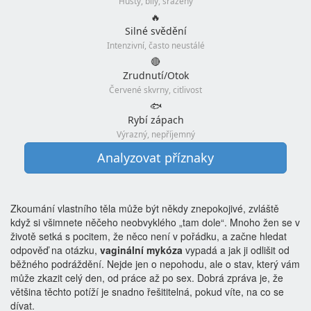
Hustý, bílý, sražený
🔥
Silné svědění
Intenzivní, často neustálé
🔴
Zrudnutí/Otok
Červené skvrny, citlivost
🐟
Rybí zápach
Výrazný, nepříjemný
Analyzovat příznaky
Zkoumání vlastního těla může být někdy znepokojivé, zvláště
když si všimnete něčeho neobvyklého „tam dole“. Mnoho žen se v
životě setká s pocitem, že něco není v pořádku, a začne hledat
odpověď na otázku,
vaginální mykóza
vypadá a jak ji odlišit od
běžného podráždění. Nejde jen o nepohodu, ale o stav, který vám
může zkazit celý den, od práce až po sex. Dobrá zpráva je, že
většina těchto potíží je snadno řešititelná, pokud víte, na co se
dívat.