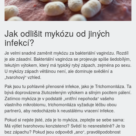
Jak odlišit mykózu od jiných
infekcí?
Je velmi snadné zaměnit mykózu za
bakteriální vaginózu
. Rozdíl
je ale zásadní. Bakteriální vaginóza se projevuje spíše šedobílým,
tekutým výtokem, který má typický rybý zápach, zejména po sexu.
U mykózy zápach většinou není, ale dominuje svědění a
„tvarohový“ vzhled.
Pak jsou tu pohlavně přenosné infekce, jako je
Trichomoniiáza
. Ta
bývá doprovázena žlutozeleným výtokem a silným pocitem pálení.
Zatímco mykóza je v podstatě „vnitřní nepohoda“ vašeho
vlastního mikrobiomu, trichomoniiáza vyžaduje léčbu obou
partnerů, aby nedocházelo k neustálému vracení infekce.
Pokud si nejste jisté, zda je to mykóza, zeptejte se sebe sama:
Má výtlet tvarohovou konzistenci? Svědí to nesnesitelně? Je to
bez zápachu? Pokud jsou odpovědi „ano“, pravděpodobnost