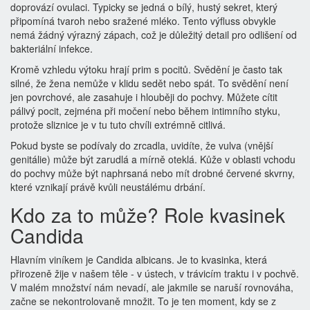
doprovází ovulaci. Typicky se jedná o bílý, hustý sekret, který
připomíná tvaroh nebo sražené mléko. Tento výfluss obvykle
nemá žádný výrazný zápach, což je důležitý detail pro odlišení od
bakteriální infekce.
Kromě vzhledu výtoku hrají prim s pocitů. Svědění je často tak
silné, že žena nemůže v klidu sedět nebo spát. To svědění není
jen povrchové, ale zasahuje i hlouběji do pochvy. Můžete cítit
pálivý pocit, zejména při močení nebo během intimního styku,
protože sliznice je v tu tuto chvíli extrémně citlivá.
Pokud byste se podívaly do zrcadla, uvidíte, že
vulva
(vnější
genitálie) může být zarudlá a mírně oteklá. Kůže v oblasti vchodu
do pochvy může být naphrsaná nebo mít drobné červené skvrny,
které vznikají právě kvůli neustálému drbání.
Kdo za to může? Role kvasinek
Candida
Hlavním viníkem je
Candida albicans
. Je to kvasinka, která
přirozeně žije v našem těle - v ústech, v trávicím traktu i v pochvě.
V malém množství nám nevadí, ale jakmile se naruší rovnováha,
začne se nekontrolovaně množit. To je ten moment, kdy se z