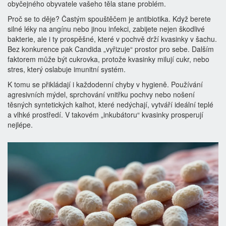
obyčejného obyvatele vašeho těla stane problém.
Proč se to děje? Častým spouštěčem je
antibiotika
. Když berete
silné léky na angínu nebo jinou infekci, zabijete nejen škodlivé
bakterie, ale i ty prospěšné, které v pochvě drží kvasinky v šachu.
Bez konkurence pak Candida „vyřizuje“ prostor pro sebe. Dalším
faktorem může být cukrovka, protože kvasinky milují cukr, nebo
stres, který oslabuje imunitní systém.
K tomu se přikládají i každodenní chyby v hygieně. Používání
agresivních mýdel, sprchování vnitřku pochvy nebo nošení
těsných syntetických kalhot, které nedýchají, vytváří ideální teplé
a vlhké prostředí. V takovém „inkubátoru“ kvasinky prosperují
nejlépe.