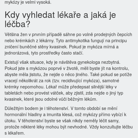
mykózy je velmi vysoká.
Kdy vyhledat lékaře a jaká je
léčba?
Většina žen v prvním případě sáhne po volně prodejných čepcích
nebo krémkách z lékárny. Tyto
antimykotika
fungují na principu
zničení buněčné stěny kvasinek. Pokud je mykóza mírná a
jednorázová, tyto prostředky často stačí.
Existují však situace, kdy je návštěva gynekologa nezbytná.
Pokud jste s mykózou poprvé v životě, měli byste jít na kontrolu,
abyste měla jistotu, že nejde o něco jiného. Také pokud se potíže
vracejí několikrát za rok (tzv. recidivující mykóza), samotné
krémky nepomohou. Lékař může předepsat silnější léky v
tabletách nebo provést vátček, aby zjistil, zda nejde o jiný typ
kvasinek, které jsou odolné vůči běžným lékům.
Důležitým bodem je i těhotenství. V tomto období se mění
hormonální hladiny a imunita klesá, což mykózy přímo vybízí k
útoku. V těhotenství byste se však nikdy neměly léčit samy,
protože některé léky mohou být nevhodné. Vždy konzultujte léčbu
s lékařem.