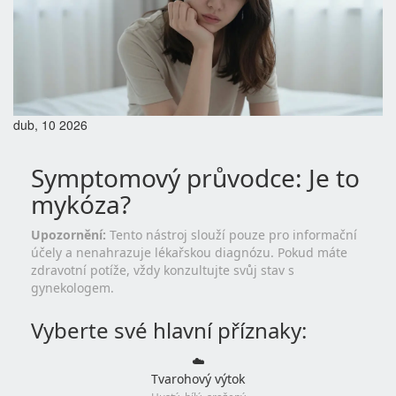
dub, 10 2026
Symptomový průvodce: Je to
mykóza?
Upozornění:
Tento nástroj slouží pouze pro informační
účely a nenahrazuje lékařskou diagnózu. Pokud máte
zdravotní potíže, vždy konzultujte svůj stav s
gynekologem.
Vyberte své hlavní příznaky:
☁️
Tvarohový výtok