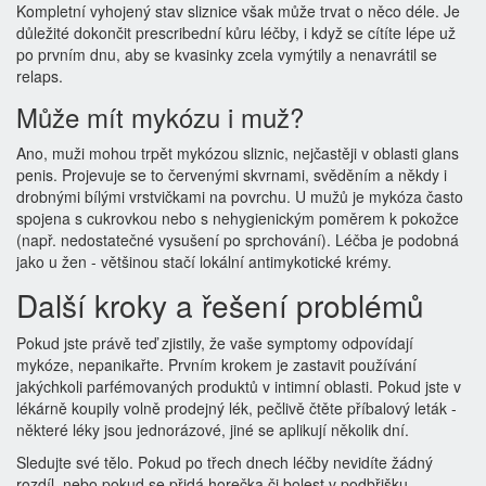
Kompletní vyhojený stav sliznice však může trvat o něco déle. Je
důležité dokončit prescribední kůru léčby, i když se cítíte lépe už
po prvním dnu, aby se kvasinky zcela vymýtily a nenavrátil se
relaps.
Může mít mykózu i muž?
Ano, muži mohou trpět mykózou sliznic, nejčastěji v oblasti glans
penis. Projevuje se to červenými skvrnami, svěděním a někdy i
drobnými bílými vrstvičkami na povrchu. U mužů je mykóza často
spojena s cukrovkou nebo s nehygienickým poměrem k pokožce
(např. nedostatečné vysušení po sprchování). Léčba je podobná
jako u žen - většinou stačí lokální antimykotické krémy.
Další kroky a řešení problémů
Pokud jste právě teď zjistily, že vaše symptomy odpovídají
mykóze, nepanikařte. Prvním krokem je zastavit používání
jakýchkoli parfémovaných produktů v intimní oblasti. Pokud jste v
lékárně koupily volně prodejný lék, pečlivě čtěte příbalový leták -
některé léky jsou jednorázové, jiné se aplikují několik dní.
Sledujte své tělo. Pokud po třech dnech léčby nevidíte žádný
rozdíl, nebo pokud se přidá horečka či bolest v podbřišku,