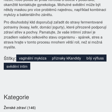
okamžitě kontaktujte gynekologa. Mohutné svědění může být
někdy maskou pro více problémů najednou, například kombinaci
mykózy a bakteriálního zánětu.
Pro dlouhodobý klid doporučuji zařadit do stravy fermentované
potraviny (kvasy, kefir, domácí jogurty), které přirozeně podporují
zdraví střev a pochvy. Pamatujte, že vaše intimní zdraví je
zrcadlem vašeho celkového stavu organismu - spánek, stres a
strava hrajte v tomto procesu mnohem větší roli, než si možná
myslíte.
Štítky:
vaginální mykóza
příznaky kKandidy
bílý výfluss
svědění intim
Kategorie
Ženské zdraví
(146)