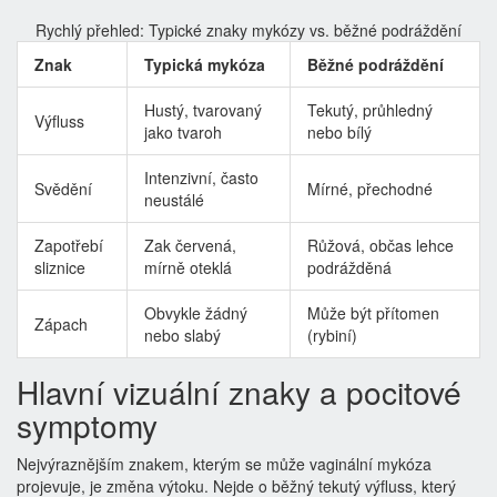
Rychlý přehled: Typické znaky mykózy vs. běžné podráždění
Znak
Typická mykóza
Běžné podráždění
Hustý, tvarovaný
Tekutý, průhledný
Výfluss
jako tvaroh
nebo bílý
Intenzivní, často
Svědění
Mírné, přechodné
neustálé
Zapotřebí
Zak červená,
Růžová, občas lehce
sliznice
mírně oteklá
podrážděná
Obvykle žádný
Může být přítomen
Zápach
nebo slabý
(rybiní)
Hlavní vizuální znaky a pocitové
symptomy
Nejvýraznějším znakem, kterým se může
vaginální mykóza
projevuje, je změna výtoku. Nejde o běžný tekutý výfluss, který