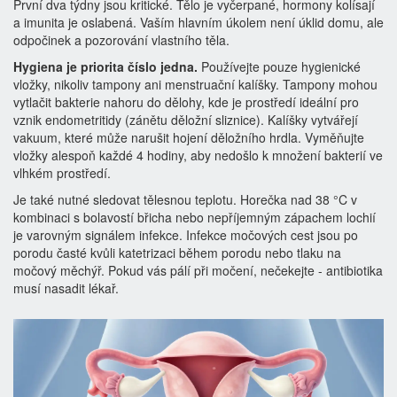
První dva týdny jsou kritické. Tělo je vyčerpané, hormony kolísají
a imunita je oslabená. Vaším hlavním úkolem není úklid domu, ale
odpočinek a pozorování vlastního těla.
Hygiena je priorita číslo jedna.
Používejte pouze hygienické
vložky, nikoliv tampony ani menstruační kalíšky. Tampony mohou
vytlačit bakterie nahoru do dělohy, kde je prostředí ideální pro
vznik endometritidy (zánětu děložní sliznice). Kalíšky vytvářejí
vakuum, které může narušit hojení děložního hrdla. Vyměňujte
vložky alespoň každé 4 hodiny, aby nedošlo k množení bakterií ve
vlhkém prostředí.
Je také nutné sledovat tělesnou teplotu. Horečka nad 38 °C v
kombinaci s bolavostí břicha nebo nepříjemným zápachem lochií
je varovným signálem infekce. Infekce močových cest jsou po
porodu časté kvůli katetrizaci během porodu nebo tlaku na
močový měchýř. Pokud vás pálí při močení, nečekejte - antibiotika
musí nasadit lékař.