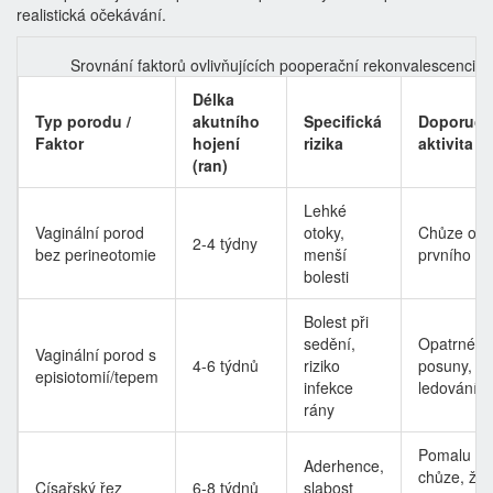
realistická očekávání.
Srovnání faktorů ovlivňujících pooperační rekonvalescenci
Délka
Typ porodu /
akutního
Specifická
Doporuče
Faktor
hojení
rizika
aktivita
(ran)
Lehké
Vaginální porod
otoky,
Chůze od
2-4 týdny
bez perineotomie
menší
prvního d
bolesti
Bolest při
sedění,
Opatrné
Vaginální porod s
4-6 týdnů
riziko
posuny,
episiotomií/tepem
infekce
ledování
rány
Pomalu
Aderhence,
chůze, žá
Císařský řez
6-8 týdnů
slabost