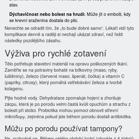
stav.
Dýchavičnost nebo bolest na hrudi:
Může jít o embolii, kdy
se krevní sraženina dostala do plic.
Nenechte se odradit tím, že „to bude dobré samo“. Lékaři vidí tyto
komplikace denně a raději si nechají ukázat zdraví, než řešit
následky pozdějšího zásahu.
Výživa pro rychlé zotavení
Tělo potřebuje stavební materiál na opravu poškozených tkání.
Zaměřte se na potraviny bohaté na bílkoviny (maso, ryby,
luštěniny), železo (červené maso, špenát, čočka) a vitamín C
(papriky, citrusy), který pomáhá vstřebávání železa a tvorbě
kolagenu.
Pijte hodně vody. Dehydratace zpomaluje hojení a zhoršuje
zácpu, která je po porodu velmi častá kvůli opuchům a strachu z
bolesti při stolici. Probiotika mohou pomoci obnovit střevní
mikroflору, zejména pokud jste během porodu dostali antibiotika.
Můžu po porodu používat tampony?
Ne, rozhodně ne. Během celého období lochií (obvykle 4-6 týdnů)