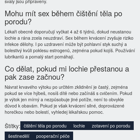
svaly jsou připraveny.
Mohu mít sex během čištění těla po
porodu?
Lékaři obecně doporučují vyčkat 4 až 6 týdnů, dokud neustanou
lochie a rána zcela neuzdraví. Sex během krvácení zvyšuje riziko
infekce dělohy. I po uzdravení může být pohlavní styk suchý a
bolestivý kvůli poklesu estrogenů, zejména pokud kojíš. Používání
lubrikantů a pomalý start pomáhají.
Co dělat, pokud mi lochie přestanou a
pak zase začnou?
Návrat krvavého výtoku po určitém zklidnění je častý, zejména
pokud se více hýbeš, nosíš dítě nebo začínáš s cvičením. Pokud
je výtok jen mírný a nezpůsobuje jiné potíže, není to obvykle
důvod k obavám. Pokud je však krvácení silné, doprovázené
horečkou nebo bolestí, vyhledej lékařskou pomoc.
Štítky:
čištění těla po porodu
lochie
zotavení po porodu
šestinedělí
pooperační péče