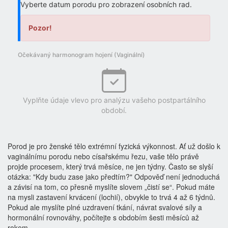
Vyberte datum porodu pro zobrazení osobních rad.
Pozor!
Očekávaný harmonogram hojení (
Vaginální
)
Vyplňte údaje vlevo pro analýzu vašeho postpartálního
období.
Porod je pro ženské tělo extrémní fyzická výkonnost. Ať už došlo k
vaginálnímu porodu nebo císařskému řezu, vaše tělo právě
projde procesem, který trvá měsíce, ne jen týdny. Často se slyší
otázka: "Kdy budu zase jako předtím?" Odpověď není jednoduchá
a závisí na tom, co přesně myslíte slovem „čistí se“. Pokud máte
na mysli zastavení krvácení (lochií), obvykle to trvá 4 až 6 týdnů.
Pokud ale myslíte plné uzdravení tkání, návrat svalové síly a
hormonální rovnováhy, počítejte s obdobím šesti měsíců až
rokem.