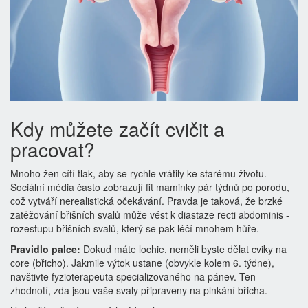
Kdy můžete začít cvičit a
pracovat?
Mnoho žen cítí tlak, aby se rychle vrátily ke starému životu.
Sociální média často zobrazují fit maminky pár týdnů po porodu,
což vytváří nerealistická očekávání. Pravda je taková, že brzké
zatěžování břišních svalů může vést k diastaze recti abdominis -
rozestupu břišních svalů, který se pak léčí mnohem hůře.
Pravidlo palce:
Dokud máte lochie, neměli byste dělat cviky na
core (břicho). Jakmile výtok ustane (obvykle kolem 6. týdne),
navštivte fyzioterapeuta specializovaného na pánev. Ten
zhodnotí, zda jsou vaše svaly připraveny na plnkání břicha.