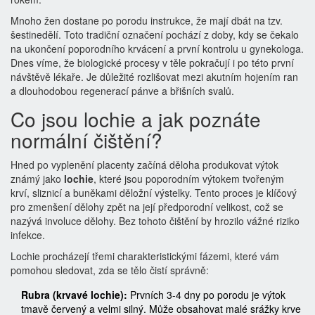
Mnoho žen dostane po porodu instrukce, že mají dbát na tzv.
šestinedělí. Toto tradiční označení pochází z doby, kdy se čekalo
na ukončení poporodního krvácení a první kontrolu u gynekologa.
Dnes víme, že biologické procesy v těle pokračují i po této první
návštěvě lékaře. Je důležité rozlišovat mezi akutním hojením ran
a dlouhodobou regenerací pánve a břišních svalů.
Co jsou lochie a jak poznáte
normální čištění?
Hned po vyplenění placenty začíná děloha produkovat výtok
známý jako
lochie
, které jsou
poporodním výtokem tvořeným
krví, sliznicí a buněkami děložní výstelky
. Tento proces je klíčový
pro zmenšení dělohy zpět na její předporodní velikost, což se
nazývá involuce dělohy. Bez tohoto čištění by hrozilo vážné riziko
infekce.
Lochie procházejí třemi charakteristickými fázemi, které vám
pomohou sledovat, zda se tělo čistí správně:
Rubra (krvavé lochie):
Prvních 3-4 dny po porodu je výtok
tmavě červený a velmi silný. Může obsahovat malé srážky krve