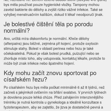
bys měla používat pouze hygienické vložky. Tampony mohou
zavést bakterie do dělohy a zvýšit riziko vážné infekce. Také se
vyhýbej menstruačním kalíšům, dokud ti lékař neodporučí jinak.
Je bolestivé čištění těla po porodu
normální?
Ano, určitá míra diskomfortu je normální. Křeče dělohy
(afterpains) jsou běžné, zejména při kojení, protože oxytocin
stimuluje stahy. Bolest v oblasti perinea nebo řezu je také
očekávatelná. Pokud je však bolest prudká, pulzující nebo se
zhoršuje místo toho, aby ustupovala, kontaktuj lékaře, protože to
může být znak infekce nebo špatného hojení.
Kdy mohu začít znovu sportovat po
císařském řezu?
Po císařském řezu bys měla počkat minimálně 6 až 8 týdnů, než
začneš s jakýmkoli cvičením na břišní svalstvo. V prvních týdnech
je dovolena pouze lehká chůze. Před zahájením intenzivnějšího
tréninku je nutná kontrola u gynekologa a ideálně konzultace s
fyzioterapeutem, aby se zajistilo, že jizva je dostatečně pevná a