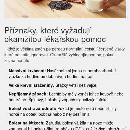
Příznaky, které vyžadují
okamžitou lékařskou pomoc
I když je většina změn po porodu normální, existují červené vlajky,
které nesmíte ignorovat. Okamžitě vyhledejte pomoc, pokud
zaznamenáte:
Massivní krvácení:
Nasáknete si jednu superabsorbentní
vložku za hodinu po dobu dvou hodin подряд.
Velké krevní sraženiny:
Srážky větší než vejce.
Nepříjemný zápach:
Lochie by měly vonět lehce kovově nebo
neutrálně. Špinavý, hnilobný zápach signalizuje infekci.
Bolestivost a zarudnutí:
Pokud je místo řezu nebo trhliny
horké na dotek, bobtná nebo z něj běží hnis.
Bolest na lýtkech:
Zarudlá, bolestivá žíla na noze může
znamenat hlubokou žilní trombózu (DVT), což je život ohrožující