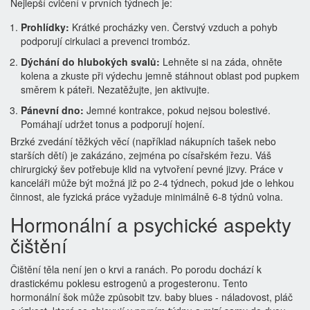
Nejlepší cvičení v prvních týdnech je:
Prohlídky:
Krátké procházky ven. Čerstvý vzduch a pohyb
podporují cirkulaci a prevenci trombóz.
Dýchání do hlubokých svalů:
Lehněte si na záda, ohněte
kolena a zkuste při výdechu jemně stáhnout oblast pod pupkem
směrem k páteři. Nezatěžujte, jen aktivujte.
Pánevní dno:
Jemné kontrakce, pokud nejsou bolestivé.
Pomáhají udržet tonus a podporují hojení.
Brzké zvedání těžkých věcí (například nákupních tašek nebo
starších dětí) je zakázáno, zejména po císařském řezu. Váš
chirurgický šev potřebuje klid na vytvoření pevné jizvy. Práce v
kanceláři může být možná již po 2-4 týdnech, pokud jde o lehkou
činnost, ale fyzická práce vyžaduje minimálně 6-8 týdnů volna.
Hormonální a psychické aspekty
čištění
Čištění těla není jen o krvi a ranách. Po porodu dochází k
drastickému poklesu estrogenů a progesteronu. Tento
hormonální šok může způsobit tzv. baby blues - náladovost, pláč