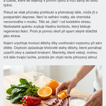
a úzkost, které se objevují v prvním týdnu a mizí samy do dvou
týdnů.
Pokud se však příznaky prohloubí a přetrvávají déle, může jít o
postpartální deprese. Není to selhání matky, ale chemická
nerovnováha v mozku. Tělo se „čistí“ i od toxického stresu.
Nedostatek spánku zvyšuje hladinu kortizolu, který blokuje
regeneraci tkání. Proto je pomoc okolí při spaní stejně důležitá
jako strava.
Kojení urychluje involuci dělohy díky uvolňování oxytocinu při sání
dítěte. Oxytocin způsobuje křečovité stahy dělohy, které pomáhají
uzavřít cévy a zastavit krvácení. Maminky, které nekojí, mohou
mít déle trvající lochie, protože jim chybí tento přirozený stimul.