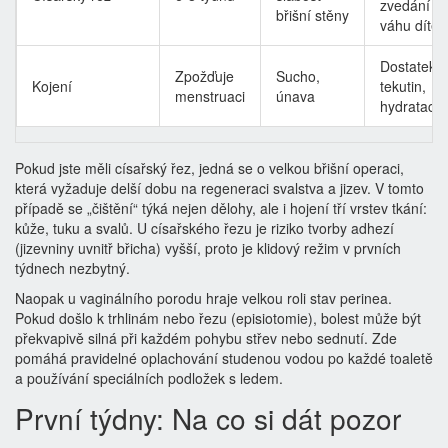
zvedání n
břišní stěny
váhu dítět
Dostatek
Zpožďuje
Sucho,
Kojení
tekutin,
menstruaci
únava
hydratace
Pokud jste měli
císařský řez
, jedná se o
velkou břišní operaci,
která vyžaduje delší dobu na regeneraci svalstva a jizev
. V tomto
případě se „čištění“ týká nejen dělohy, ale i hojení tří vrstev tkání:
kůže, tuku a svalů. U císařského řezu je riziko tvorby adhezí
(jizevniny uvnitř břicha) vyšší, proto je klidový režim v prvních
týdnech nezbytný.
Naopak u vaginálního porodu hraje velkou roli stav perinea.
Pokud došlo k trhlinám nebo řezu (episiotomie), bolest může být
překvapivě silná při každém pohybu střev nebo sednutí. Zde
pomáhá pravidelné oplachování studenou vodou po každé toaletě
a používání speciálních podložek s ledem.
První týdny: Na co si dát pozor