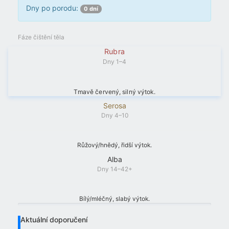
Dny po porodu:
0 dní
Fáze čištění těla
Rubra
Dny 1–4
Tmavě červený, silný výtok.
Serosa
Dny 4–10
Růžový/hnědý, řidší výtok.
Alba
Dny 14–42+
Bílý/mléčný, slabý výtok.
Aktuální doporučení