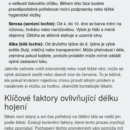
o velikosti lískového oříšku. Během této fáze budete
pravděpodobně potřebovat noční podprsenky nebo těžké
hygienické vložky.
Serosa (serózní lochie):
Od 4. do 10. dne se barva mění na
růžovou, hnědou nebo narůžovělou. Výtok je řidší a méně
objemný. Děloha se aktivně stahuje a uzavírá cévy.
Alba (bílé lochie):
Od druhého týdne do 6. týdne je výtok
světle žlutý, mléčný nebo transparentní. Může přetrvávat i déle,
zejména pokud kojitete, protože prolaktin může mírně oddálit
úplné zastavení toku.
Jakmile začnete cvičit intenzivněji nebo nosit těžké věci, může se
výtok dočasně zesílit nebo zbarvit více do červena. To je běžné,
ale pokud krvácení najednou znovu proudí silným prúdem a
nasáknete si vložku za hodinu, okamžitě kontaktujte lékaře.
Klíčové faktory ovlivňující délku
hojení
Nikdo není stejný a ani čas potřebný na čištění těla se neliší jen
podle štěstí. Existují konkrétní faktory, které tento proces zrychlují
nebo zpomalují. Pochopení těchto proměnných vám pomůže mít